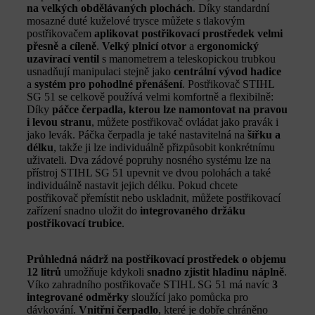
na velkých obdělávaných plochách
. Díky standardní
mosazné duté kuželové trysce můžete s tlakovým
postřikovačem
aplikovat postřikovací prostředek velmi
přesně a cíleně
.
Velký plnicí otvor
a
ergonomický
uzavírací ventil
s manometrem a teleskopickou trubkou
usnadňují manipulaci stejně jako
centrální vývod hadice
a
systém pro pohodlné přenášení
. Postřikovač STIHL
SG 51 se celkově používá velmi komfortně a flexibilně:
Díky
páčce čerpadla, kterou lze namontovat na pravou
i levou stranu
, můžete postřikovač ovládat jako pravák i
jako levák. Páčka čerpadla je také nastavitelná na
šířku a
délku
, takže ji lze individuálně přizpůsobit konkrétnímu
uživateli. Dva zádové popruhy nosného systému lze na
přístroj STIHL SG 51 upevnit ve dvou polohách a také
individuálně nastavit jejich délku. Pokud chcete
postřikovač přemístit nebo uskladnit, můžete postřikovací
zařízení snadno uložit do
integrovaného držáku
postřikovací trubice
.
Průhledná nádrž na postřikovací prostředek o objemu
12 litrů
umožňuje kdykoli
snadno zjistit hladinu náplně
.
Víko zahradního postřikovače STIHL SG 51 má navíc
3
integrované odměrky
sloužící jako pomůcka pro
dávkování.
Vnitřní čerpadlo
, které je dobře chráněno