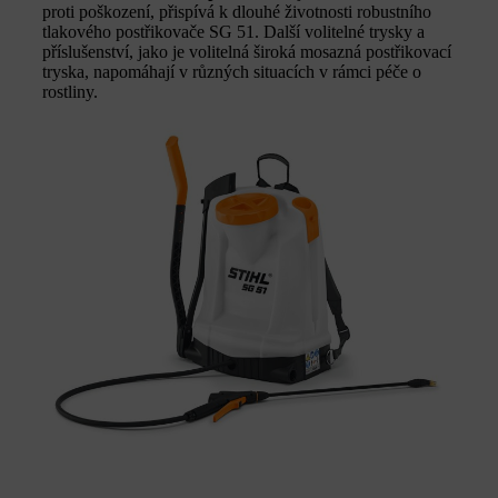
proti poškození, přispívá k dlouhé životnosti robustního
tlakového postřikovače SG 51. Další volitelné trysky a
příslušenství, jako je volitelná široká mosazná postřikovací
tryska, napomáhají v různých situacích v rámci péče o
rostliny.