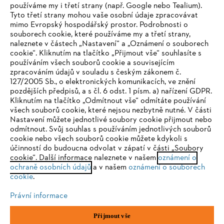
používáme my i třetí strany (např. Google nebo Tealium).
Tyto třetí strany mohou vaše osobní údaje zpracovávat
Společnost
mimo Evropský hospodářský prostor. Podrobnosti o
souborech cookie, které používáme my a třetí strany,
naleznete v částech „Nastavení“ a „Oznámení o souborech
cookie“. Kliknutím na tlačítko „Přijmout vše“ souhlasíte s
STIHL FAQ
používáním všech souborů cookie a souvisejícím
zpracováním údajů v souladu s českým zákonem č.
127/2005 Sb., o elektronických komunikacích, ve znění
pozdějších předpisů, a s čl. 6 odst. 1 písm. a) nařízení GDPR.
IHR BROWSER WIRD NICHT
Kliknutím na tlačítko „Odmítnout vše“ odmítáte používání
Služby
všech souborů cookie, které nejsou nezbytně nutné. V části
UNTERSTÜTZT
Nastavení můžete jednotlivé soubory cookie přijmout nebo
odmítnout. Svůj souhlas s používáním jednotlivých souborů
cookie nebo všech souborů cookie můžete kdykoli s
Sie nutzen einen Browser, den wir noch nicht unterstützen. Für
účinností do budoucna odvolat v zápatí v části „Soubory
eine optimale Nutzung unserer Seite empfehlen wir Ihnen, zu
cookie“. Další informace naleznete v našem
oznámení o
Ochrana osobních údajů
Právní doložka
Cookies
ochraně osobních údajů
einem der folgenden Browser zu wechseln:
a v našem
oznámení o souborech
cookie
.
Právní informace
Právní informace
Firefox
Chrome
Přijmout vše
Andreas STIHL, spol. s r. o.