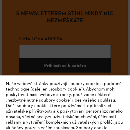
S NEWSLETTEREM STIHL NIKDY NIC
NEZMEŠKÁTE
E-MAILOVÁ ADRESA
Přihlásit se k odběru
Naše webové stránky používají soubory cookie a podobné
technologie (dále jen „soubory cookie“). Abychom mohli
#STIHL
poskytovat naše webové stránky, používáme některé
„nezbytně nutné soubory cookie“ i bez vašeho souhlasu.
Další soubory cookie, které používáme k optimalizaci
uživatelské přívětivosti a k poskytování personalizovaného
obsahu, včetně analýzy uživatelského chování, účinnosti
reklamy a vytváření komplexních uživatelských profilů, jsou
ukládány pouze s vaším souhlasem. Soubory cookie