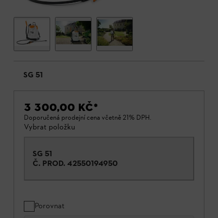
SG 51
3 300,00 KČ
*
Doporučená prodejní cena včetně 21% DPH.
Vybrat položku
SG 51
Č. PROD.
42550194950
Porovnat