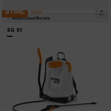
MENU
Rosiče a postřikovače
SG 51