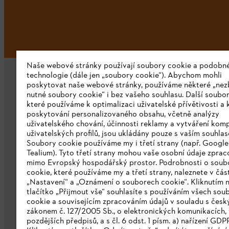
Naše webové stránky používají soubory cookie a podobn
technologie (dále jen „soubory cookie“). Abychom mohli
poskytovat naše webové stránky, používáme některé „nez
nutné soubory cookie“ i bez vašeho souhlasu. Další soubor
které používáme k optimalizaci uživatelské přívětivosti a 
poskytování personalizovaného obsahu, včetně analýzy
uživatelského chování, účinnosti reklamy a vytváření kom
Společnost
uživatelských profilů, jsou ukládány pouze s vaším souhla
Soubory cookie používáme my i třetí strany (např. Googl
O nás
Tealium). Tyto třetí strany mohou vaše osobní údaje zpra
mimo Evropský hospodářský prostor. Podrobnosti o soub
Stáhnout katalog
cookie, které používáme my a třetí strany, naleznete v čás
„Nastavení“ a „Oznámení o souborech cookie“. Kliknutím 
Oznamovací systém STIHL
tlačítko „Přijmout vše“ souhlasíte s používáním všech sou
cookie a souvisejícím zpracováním údajů v souladu s čes
zákonem č. 127/2005 Sb., o elektronických komunikacích, 
pozdějších předpisů, a s čl. 6 odst. 1 písm. a) nařízení GDP