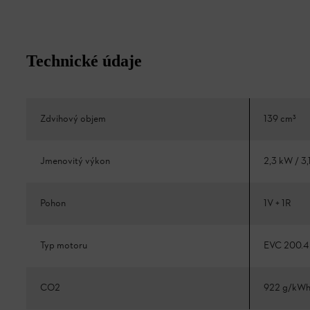
Technické údaje
Zdvihový objem
139 cm³
Jmenovitý výkon
2,3 kW / 3,
Pohon
1V + 1R
Typ motoru
EVC 200.4
CO2
922 g/kW