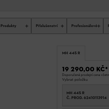
Produkty
Příslušenství
Profesionálové
MH 445 R
19 290,00 KČ
*
Doporučená prodejní cena včet
Vybrat položku
MH 445 R
Č. PROD.
62410113914