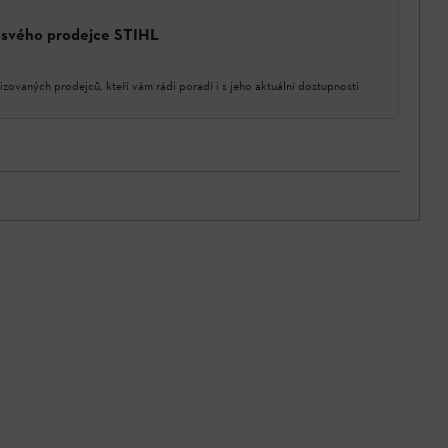
a svého prodejce STIHL
izovaných prodejců, kteří vám rádi poradí i s jeho aktuální dostupností