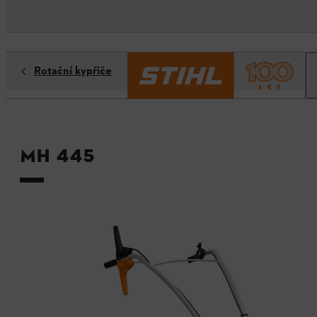
Rotační kypřiče
MH 445