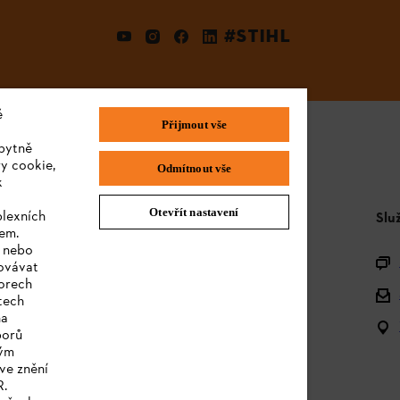
#STIHL
é
Přijmout vše
bytně
y cookie,
Odmítnout vše
k
Otevřít nastavení
plexních
STIHL FAQ
Slu
sem.
e nebo
Produktová registrace
covávat
orech
Dotazy k sortimentu
tech
na
Akumulátory a elektrická zařízení
borů
kým
Návody k použití
ve znění
R.