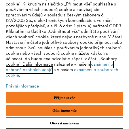
cookie“. Kliknutím na tlačítko „Přijmout vše“ souhlasíte s
STIHL FAQ
používáním všech souborů cookie a souvisejícím
zpracováním údajů v souladu s českým zákonem č.
127/2005 Sb., o elektronických komunikacích, ve znění
pozdějších předpisů, a s čl. 6 odst. 1 písm. a) nařízení GDPR.
IHR BROWSER WIRD NICHT
Kliknutím na tlačítko „Odmítnout vše“ odmítáte používání
Služby
všech souborů cookie, které nejsou nezbytně nutné. V části
UNTERSTÜTZT
Nastavení můžete jednotlivé soubory cookie přijmout nebo
odmítnout. Svůj souhlas s používáním jednotlivých souborů
cookie nebo všech souborů cookie můžete kdykoli s
Sie nutzen einen Browser, den wir noch nicht unterstützen. Für
účinností do budoucna odvolat v zápatí v části „Soubory
eine optimale Nutzung unserer Seite empfehlen wir Ihnen, zu
cookie“. Další informace naleznete v našem
oznámení o
Ochrana osobních údajů
Právní doložka
Cookies
ochraně osobních údajů
einem der folgenden Browser zu wechseln:
a v našem
oznámení o souborech
cookie
.
Právní informace
Právní informace
Firefox
Chrome
Přijmout vše
Andreas STIHL, spol. s r. o.
Chrlická 753
Safari
Edge
66442 Modřice
Odmítnout vše
Otevřít nastavení