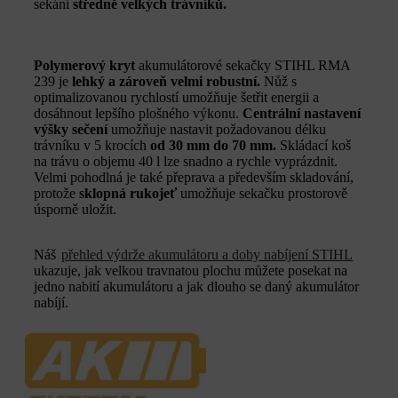
sekání
středně velkých trávníků.
Polymerový kryt
akumulátorové sekačky STIHL RMA
239 je
lehký a zároveň velmi robustní.
Nůž s
optimalizovanou rychlostí umožňuje šetřit energii a
dosáhnout lepšího plošného výkonu.
Centrální nastavení
výšky sečení
umožňuje nastavit požadovanou délku
trávníku v 5 krocích
od 30 mm do 70 mm.
Skládací koš
na trávu o objemu 40 l lze snadno a rychle vyprázdnit.
Velmi pohodlná je také přeprava a především skladování,
protože
sklopná rukojeť
umožňuje sekačku prostorově
úsporně uložit.
Náš
přehled výdrže akumulátoru a doby nabíjení STIHL
ukazuje, jak velkou travnatou plochu můžete posekat na
jedno nabití akumulátoru a jak dlouho se daný akumulátor
nabíjí.