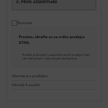
Č. PROD.
63200111480
Porovnat
Prosíme, obraťte se na svého prodejce
STIHL
Produkt je dostupný u specializovaných prodejců, kteří
vám rádi poradí i s jeho aktuální dostupností
Informace o produktu
Návody k použití