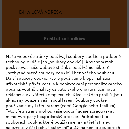
E-MAILOVÁ ADRESA
Přihlásit se k odběru
Naše webové stránky používají soubory cookie a podobné
technologie (dále jen „soubory cookie“). Abychom mohli
#STIHL
poskytovat naše webové stránky, používáme některé
„nezbytně nutné soubory cookie“ i bez vašeho souhlasu.
Další soubory cookie, které používáme k optimalizaci
uživatelské přívětivosti a k poskytování personalizovaného
obsahu, včetně analýzy uživatelského chování, účinnosti
reklamy a vytváření komplexních uživatelských profilů, jsou
ukládány pouze s vaším souhlasem. Soubory cookie
používáme my i třetí strany (např. Google nebo Tealium).
Tyto třetí strany mohou vaše osobní údaje zpracovávat
Společnost
mimo Evropský hospodářský prostor. Podrobnosti o
souborech cookie, které používáme my a třetí strany,
naleznete v částech „Nastavení“ a „Oznámení o souborech