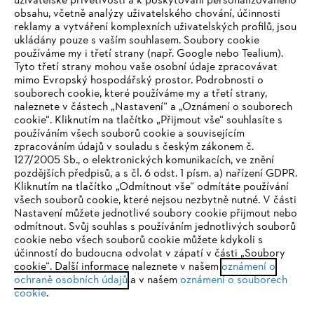
uživatelské přívětivosti a k poskytování personalizovaného
obsahu, včetně analýzy uživatelského chování, účinnosti
reklamy a vytváření komplexních uživatelských profilů, jsou
ukládány pouze s vaším souhlasem. Soubory cookie
používáme my i třetí strany (např. Google nebo Tealium).
Tyto třetí strany mohou vaše osobní údaje zpracovávat
Společnost
mimo Evropský hospodářský prostor. Podrobnosti o
souborech cookie, které používáme my a třetí strany,
naleznete v částech „Nastavení“ a „Oznámení o souborech
cookie“. Kliknutím na tlačítko „Přijmout vše“ souhlasíte s
STIHL FAQ
používáním všech souborů cookie a souvisejícím
zpracováním údajů v souladu s českým zákonem č.
127/2005 Sb., o elektronických komunikacích, ve znění
pozdějších předpisů, a s čl. 6 odst. 1 písm. a) nařízení GDPR.
IHR BROWSER WIRD NICHT
Kliknutím na tlačítko „Odmítnout vše“ odmítáte používání
Služby
všech souborů cookie, které nejsou nezbytně nutné. V části
UNTERSTÜTZT
Nastavení můžete jednotlivé soubory cookie přijmout nebo
odmítnout. Svůj souhlas s používáním jednotlivých souborů
cookie nebo všech souborů cookie můžete kdykoli s
Sie nutzen einen Browser, den wir noch nicht unterstützen. Für
účinností do budoucna odvolat v zápatí v části „Soubory
eine optimale Nutzung unserer Seite empfehlen wir Ihnen, zu
cookie“. Další informace naleznete v našem
oznámení o
Ochrana osobních údajů
Právní doložka
Cookies
ochraně osobních údajů
einem der folgenden Browser zu wechseln:
a v našem
oznámení o souborech
cookie
.
Právní informace