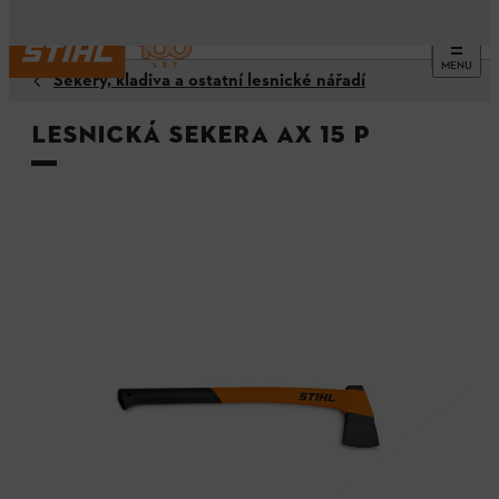
MENU
Sekery, kladiva a ostatní lesnické nářadí
Lesnická sekera AX 15 P