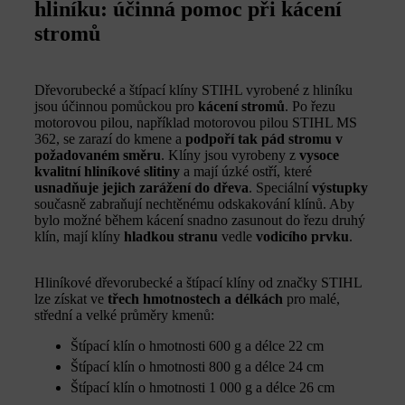
hliníku: účinná pomoc při kácení
stromů
Dřevorubecké a štípací klíny STIHL vyrobené z hliníku
jsou účinnou pomůckou pro
kácení stromů
. Po řezu
motorovou pilou, například motorovou pilou STIHL MS
362, se zarazí do kmene a
podpoří tak pád stromu v
požadovaném směru
. Klíny jsou vyrobeny z
vysoce
kvalitní hliníkové slitiny
a mají úzké ostří, které
usnadňuje jejich zarážení do dřeva
. Speciální
výstupky
současně zabraňují nechtěnému odskakování klínů. Aby
bylo možné během kácení snadno zasunout do řezu druhý
klín, mají klíny
hladkou stranu
vedle
vodicího prvku
.
Hliníkové dřevorubecké a štípací klíny od značky STIHL
lze získat ve
třech hmotnostech a délkách
pro malé,
střední a velké průměry kmenů:
Štípací klín o hmotnosti 600 g a délce 22 cm
Štípací klín o hmotnosti 800 g a délce 24 cm
Štípací klín o hmotnosti 1 000 g a délce 26 cm