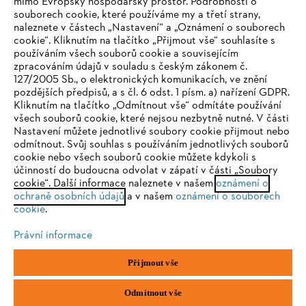
mimo Evropský hospodářský prostor. Podrobnosti o
souborech cookie, které používáme my a třetí strany,
naleznete v částech „Nastavení“ a „Oznámení o souborech
cookie“. Kliknutím na tlačítko „Přijmout vše“ souhlasíte s
STIHL FAQ
používáním všech souborů cookie a souvisejícím
zpracováním údajů v souladu s českým zákonem č.
127/2005 Sb., o elektronických komunikacích, ve znění
pozdějších předpisů, a s čl. 6 odst. 1 písm. a) nařízení GDPR.
IHR BROWSER WIRD NICHT
Kliknutím na tlačítko „Odmítnout vše“ odmítáte používání
Služby
všech souborů cookie, které nejsou nezbytně nutné. V části
UNTERSTÜTZT
Nastavení můžete jednotlivé soubory cookie přijmout nebo
odmítnout. Svůj souhlas s používáním jednotlivých souborů
cookie nebo všech souborů cookie můžete kdykoli s
Sie nutzen einen Browser, den wir noch nicht unterstützen. Für
účinností do budoucna odvolat v zápatí v části „Soubory
eine optimale Nutzung unserer Seite empfehlen wir Ihnen, zu
cookie“. Další informace naleznete v našem
oznámení o
Ochrana osobních údajů
Právní doložka
Cookies
ochraně osobních údajů
einem der folgenden Browser zu wechseln:
a v našem
oznámení o souborech
cookie
.
Právní informace
Právní informace
Firefox
Chrome
Přijmout vše
Andreas STIHL, spol. s r. o.
Chrlická 753
Safari
Edge
66442 Modřice
Odmítnout vše