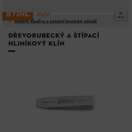
MENU
Sekery, kladiva a ostatní lesnické nářadí
Dřevorubecký a štípací
hliníkový klín