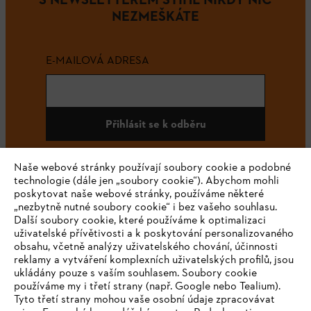
NEZMEŠKÁTE
E-MAILOVÁ ADRESA
Přihlásit se k odběru
Naše webové stránky používají soubory cookie a podobné
technologie (dále jen „soubory cookie“). Abychom mohli
#STIHL
poskytovat naše webové stránky, používáme některé
„nezbytně nutné soubory cookie“ i bez vašeho souhlasu.
Další soubory cookie, které používáme k optimalizaci
uživatelské přívětivosti a k poskytování personalizovaného
obsahu, včetně analýzy uživatelského chování, účinnosti
reklamy a vytváření komplexních uživatelských profilů, jsou
ukládány pouze s vaším souhlasem. Soubory cookie
používáme my i třetí strany (např. Google nebo Tealium).
Tyto třetí strany mohou vaše osobní údaje zpracovávat
Společnost