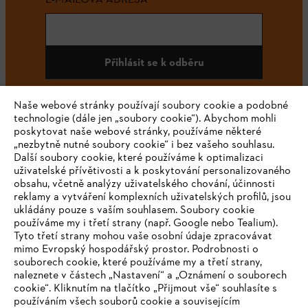
Přihlásit se k odběru
Naše webové stránky používají soubory cookie a podobné
technologie (dále jen „soubory cookie“). Abychom mohli
#STIHL
poskytovat naše webové stránky, používáme některé
„nezbytně nutné soubory cookie“ i bez vašeho souhlasu.
Další soubory cookie, které používáme k optimalizaci
uživatelské přívětivosti a k poskytování personalizovaného
obsahu, včetně analýzy uživatelského chování, účinnosti
reklamy a vytváření komplexních uživatelských profilů, jsou
ukládány pouze s vaším souhlasem. Soubory cookie
používáme my i třetí strany (např. Google nebo Tealium).
Tyto třetí strany mohou vaše osobní údaje zpracovávat
Společnost
mimo Evropský hospodářský prostor. Podrobnosti o
souborech cookie, které používáme my a třetí strany,
naleznete v částech „Nastavení“ a „Oznámení o souborech
cookie“. Kliknutím na tlačítko „Přijmout vše“ souhlasíte s
STIHL FAQ
používáním všech souborů cookie a souvisejícím