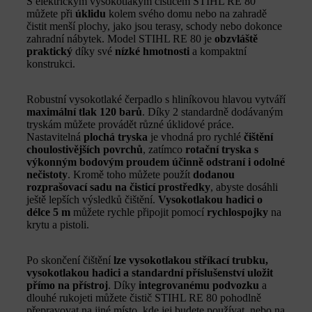
S elektrickým vysokotlakým čističem STIHL RE 80
můžete při
úklidu
kolem svého domu nebo na zahradě
čistit menší plochy, jako jsou terasy, schody nebo dokonce
zahradní nábytek. Model STIHL RE 80 je
obzvláště
praktický
díky své
nízké hmotnosti
a kompaktní
konstrukci.
Robustní vysokotlaké čerpadlo s hliníkovou hlavou vytváří
maximální tlak 120 barů
. Díky 2 standardně dodávaným
tryskám můžete provádět různé úklidové práce.
Nastavitelná
plochá tryska
je vhodná pro rychlé
čištění
choulostivějších povrchů
, zatímco
rotační tryska s
výkonným bodovým proudem účinně odstraní i odolné
nečistoty
. Kromě toho můžete použít
dodanou
rozprašovací sadu na čisticí prostředky
, abyste dosáhli
ještě lepších výsledků čištění.
Vysokotlakou hadici o
délce 5 m
můžete rychle připojit pomocí
rychlospojky
na
krytu a pistoli.
Po skončení čištění
lze vysokotlakou stříkací trubku,
vysokotlakou hadici a standardní příslušenství uložit
přímo na přístroj
. Díky
integrovanému podvozku
a
dlouhé rukojeti můžete čistič STIHL RE 80 pohodlně
přepravovat na jiné místo, kde jej budete používat, nebo na