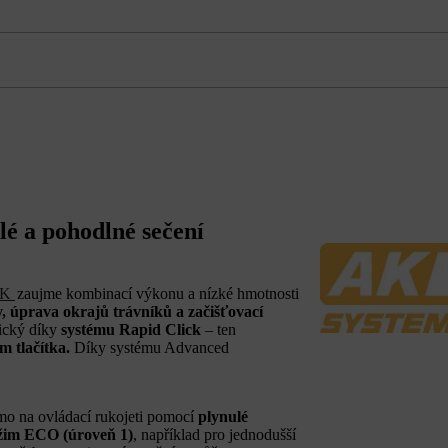
é a pohodlné sečení
AK
zaujme kombinací výkonu a nízké hmotnosti
y, úprava okrajů trávníků a začišťovací
tický díky
systému Rapid Click
– ten
m tlačítka.
Díky systému Advanced
římo na ovládací rukojeti pomocí
plynulé
žim ECO (úroveň 1)
, například pro jednodušší