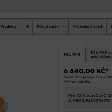
Produkty
Příslušenství
Profesionálové
FSA 70 R s
FSA 70 R
nabíječkou 
6 840,00 KČ
*
Doporučená prodejní cena včet
Vybrat položku
FSA 70 R, AutoCut C 12
Č. PROD.
FA070115703