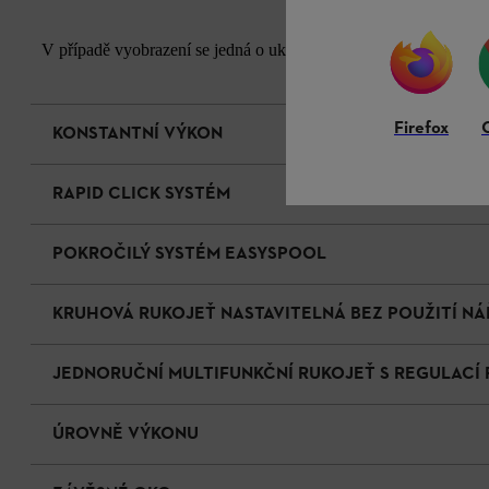
V případě vyobrazení se jedná o ukázkové fotografie. Vzhled a k
Firefox
KONSTANTNÍ VÝKON
RAPID CLICK SYSTÉM
POKROČILÝ SYSTÉM EASYSPOOL
KRUHOVÁ RUKOJEŤ NASTAVITELNÁ BEZ POUŽITÍ NÁ
JEDNORUČNÍ MULTIFUNKČNÍ RUKOJEŤ S REGULACÍ
ÚROVNĚ VÝKONU