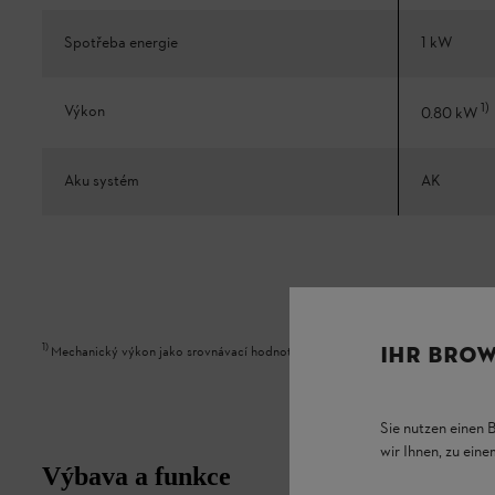
Spotřeba energie
1 kW
1
)
Výkon
0.80 kW
Aku systém
AK
1
)
IHR BROW
Mechanický výkon jako srovnávací hodnota k benzínovým zařízením
Sie nutzen einen 
wir Ihnen, zu ein
Výbava a funkce