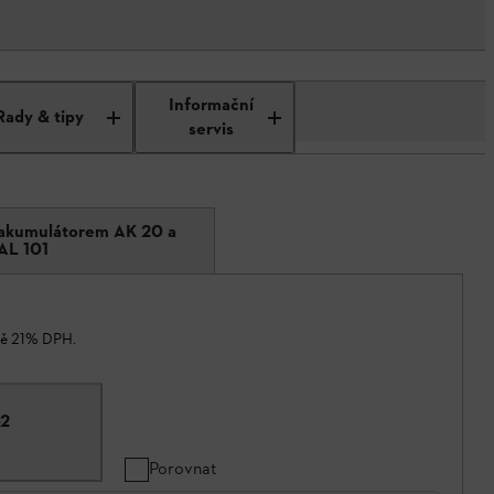
Informační
Rady & tipy
servis
 akumulátorem AK 20 a
AL 101
ně 21% DPH.
-2
Porovnat