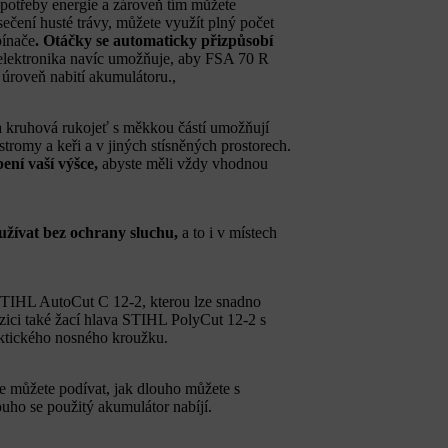
spotřeby energie a zároveň tím můžete
 sečení husté trávy, můžete využít plný počet
pínače
. Otáčky se automaticky přizpůsobí
 elektronika navíc umožňuje, aby FSA 70 R
úroveň nabití akumulátoru.,
kruhová rukojeť s měkkou částí umožňují
stromy a keři a v jiných stísněných prostorech.
ení vaší výšce,
abyste měli vždy vhodnou
užívat bez ochrany sluchu,
a to i v místech
STIHL AutoCut C 12-2, kterou lze snadno
pozici také žací hlava STIHL PolyCut 12-2 s
aktického nosného kroužku.
 můžete podívat, jak dlouho můžete s
ho se použitý akumulátor nabíjí.