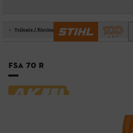
Vyžínače / Křovinořezy
FSA 70 R