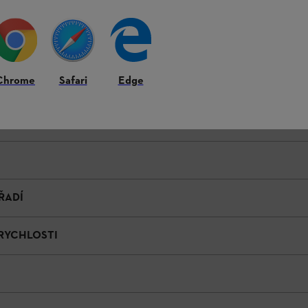
onkrétní upevnění prvků příslušenství na výrobku se může – při podobn
Chrome
Safari
Edge
ŘADÍ
 RYCHLOSTI