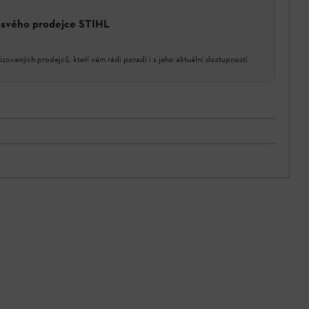
a svého prodejce STIHL
izovaných prodejců, kteří vám rádi poradí i s jeho aktuální dostupností