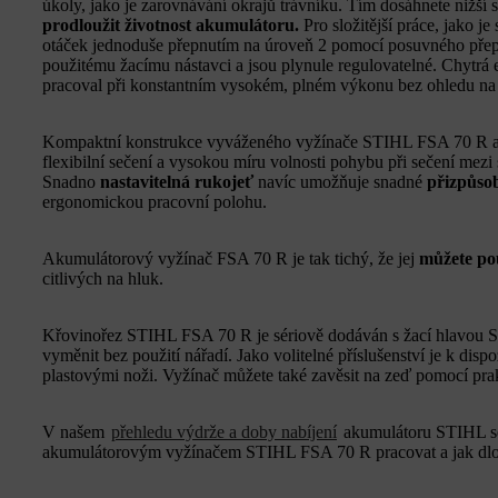
úkoly, jako je zarovnávání okrajů trávníku. Tím dosáhnete nižší 
prodloužit životnost akumulátoru.
Pro složitější práce, jako je
otáček jednoduše přepnutím na úroveň 2 pomocí posuvného pře
použitému žacímu nástavci a jsou plynule regulovatelné. Chytrá
pracoval při konstantním vysokém, plném výkonu bez ohledu na 
Kompaktní konstrukce vyváženého vyžínače STIHL FSA 70 R a 
flexibilní sečení a vysokou míru volnosti pohybu při sečení mezi 
Snadno
nastavitelná rukojeť
navíc umožňuje snadné
přizpůsob
ergonomickou pracovní polohu.
Akumulátorový vyžínač FSA 70 R je tak tichý, že jej
můžete po
citlivých na hluk.
Křovinořez
STIHL FSA 70 R je sériově dodáván s žací hlavou 
vyměnit bez použití nářadí. Jako volitelné příslušenství je k dis
plastovými noži. Vyžínač můžete také zavěsit na zeď pomocí pr
V našem
přehledu výdrže a doby nabíjení
akumulátoru STIHL se
akumulátorovým vyžínačem STIHL FSA 70 R pracovat a jak dlou