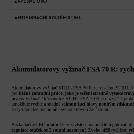
ZÁVĚSNÉ OKO
ANTIVIBRAČNÍ SYSTÉM STIHL
Akumulátorový vyžínač FSA 70 R: rychl
Akumulátorový vyžínač STIHL FSA 70 R ze
systému STIHL 
pro
běžné zahradní práce, jako je sečení středně vysoké tráv
práce.
Vyžínač / křovinořez STIHL FSA 70 R je obzvláště prak
umožňuje rychlé a snadné
sejmutí žací hlavy pouhým stisknutí
EasySpool lze pohodlně navinout novou žací strunu.
Bezkartáčový
EC motor
lze v závislosti na použití regulovat p
regulace otáček se 2 stupni nastavení.
Zvolte nižší rychlost,
re