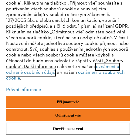
cookie“. Kliknutím na tlačítko „Přijmout vše“ souhlasíte s
Listí může zůstat také na zeleninových záhonech. Vrstva listí by
používáním všech souborů cookie a souvisejícím
však neměla být příliš silná. Nejlepší je půdu na sklizených
zpracováním údajů v souladu s českým zákonem č.
záhonech nakypřit, aby se listí lehce zapravilo do půdy. Pokud se
127/2005 Sb., o elektronických komunikacích, ve znění
listí pokryje trochou zeminy, urychlí se proces tlení. Do půdy se tak
již na podzim dostanou důležité živiny.
pozdějších předpisů, a s čl. 6 odst. 1 písm. a) nařízení GDPR.
IHR BROWSER WIRD NICHT
Hromada listí pro přezimování ježků
Kliknutím na tlačítko „Odmítnout vše“ odmítáte používání
všech souborů cookie, které nejsou nezbytně nutné. V části
UNTERSTÜTZT
Nastavení můžete jednotlivé soubory cookie přijmout nebo
Ježci a jiná malá zvířata žijící na zahradě budou mít radost, když na
odmítnout. Svůj souhlas s používáním jednotlivých souborů
zahradě najdou větší hromady listí. Pod listím mají spolehlivý úkryt
cookie nebo všech souborů cookie můžete kdykoli s
pro přezimování. Navíc ježci požírají škůdce, jako jsou například
Sie nutzen einen Browser, den wir noch nicht unterstützen. Für
účinností do budoucna odvolat v zápatí v části „Soubory
slimáci a kypří půdu. Hromadu listí pro ježky snadno vyrobíte sami:
eine optimale Nutzung unserer Seite empfehlen wir Ihnen, zu
cookie“. Další informace naleznete v našem
oznámení o
Pod keřem nebo vedle něj vysypejte listí a mulč ze zahradního pytle
ochraně osobních údajů
einem der folgenden Browser zu wechseln:
a v našem
oznámení o souborech
na velkou hromadu chrastí.
cookie
.
Právní informace
Firefox
Chrome
Přijmout vše
Safari
Edge
Odmítnout vše
Otevřít nastavení