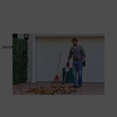
Velké množství listí se hromadí u vjezdu do garáže.
Jakmile skončíte, vypněte foukač a vyjměte akumulátor.