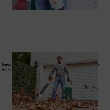
Najděte vhodný úhel pro odfoukávání listí.
Intenzitu průchodu vzduchu snadno regulujete pomocí plynové
páčky.