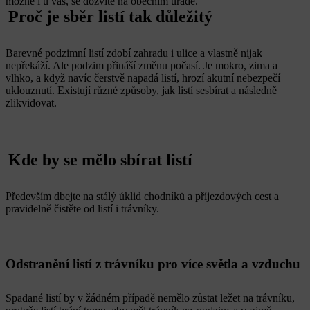
možné i u vás, se dozvíte na obecním úřadě.
Proč je sběr listí tak důležitý
Barevné podzimní listí zdobí zahradu i ulice a vlastně nijak
nepřekáží. Ale podzim přináší změnu počasí. Je mokro, zima a
vlhko, a když navíc čerstvě napadá listí, hrozí akutní nebezpečí
uklouznutí. Existují různé způsoby, jak listí sesbírat a následně
zlikvidovat.
Kde by se mělo sbírat listí
Především dbejte na stálý úklid chodníků a příjezdových cest a
pravidelně čistěte od listí i trávníky.
Odstranění listí z trávníku pro více světla a vzduchu
Spadané listí by v žádném případě nemělo zůstat ležet na trávníku,