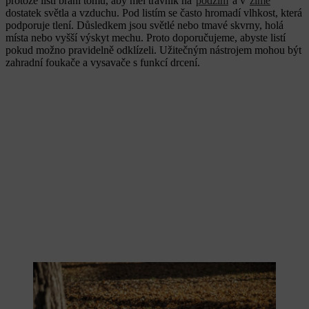
protože listí brání tomu, aby měl trávník na
podzim
a v
zimě
dostatek světla a vzduchu. Pod listím se často hromadí vlhkost, která
podporuje tlení. Důsledkem jsou světlé nebo tmavé skvrny, holá
místa nebo vyšší výskyt mechu. Proto doporučujeme, abyste listí
pokud možno pravidelně odklízeli. Užitečným nástrojem mohou být
zahradní foukače a vysavače s funkcí drcení.
Trávník zakrytý listím nemá dostatek světla a vzduchu.