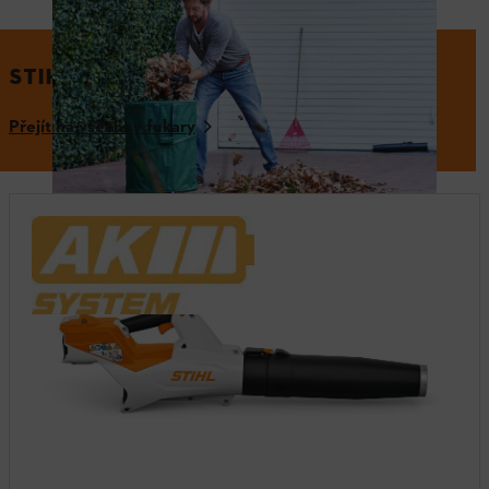
neušpiníte.
STIHL PRO EFEKTIVNÍ ÚKLID
Přejít na všechny fukary