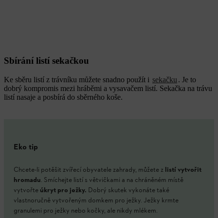
Sbírání listí sekačkou
Ke sběru listí z trávníku můžete snadno použít i
sekačku
. Je to
dobrý kompromis mezi hráběmi a vysavačem listí. Sekačka na trávu
listí nasaje a posbírá do sběrného koše.
Eko tip
Chcete-li potěšit zvířecí obyvatele zahrady, můžete z
listí vytvořit
hromadu
. Smíchejte listí s větvičkami a na chráněném místě
vytvořte
úkryt pro ježky.
Dobrý skutek vykonáte také
vlastnoručně vytvořeným domkem pro ježky. Ježky krmte
granulemi pro ježky nebo kočky, ale nikdy mlékem.