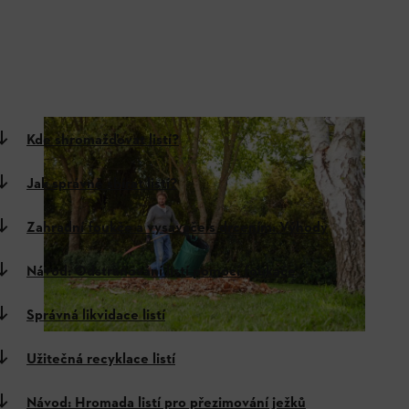
Kde shromažďovat listí?
Jak správně sbírat listí?
Zahradní foukče a vysavače s drcením: Výhody
Návod: Odstraňování listí pomocí foukače
Správná likvidace listí
Užitečná recyklace listí
Návod: Hromada listí pro přezimování ježků