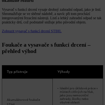
okamžitě rozdrtí
Vysavač s funkcí drcení vysaje drobný zahradní odpad, jako je listí.
Shromažďuje se ve sběrné nádobě, a navíc při tom prochází
integrovanými řezacími nástroji. Listí a lehký zahradní odpad se tak
prakticky drtí, což podstatně snižuje jeho původní objem.
Zobrazit vysavač s funkcí drcení STIHL
Foukače a vysavače s funkcí drcení –
přehled výhod
Typ přístroje
Výhody
Ideální pro úklidové práce v
místech citlivých na hluk,
jako jsou nemocniční
zahrady, školky nebo
Akumulátorové foukače
obytné oblasti
STIHL