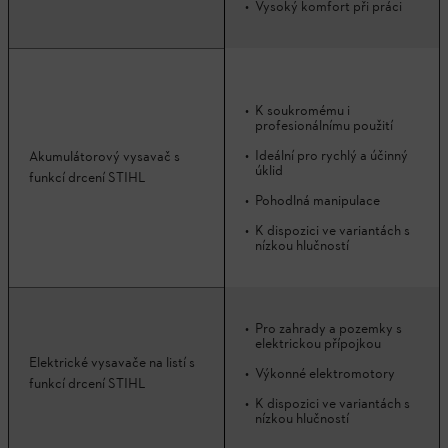
Vysoký komfort při práci
K soukromému i
profesionálnímu použití
Ideální pro rychlý a účinný
Akumulátorový vysavač s
úklid
funkcí drcení STIHL
Pohodlná manipulace
K dispozici ve variantách s
nízkou hlučností
Pro zahrady a pozemky s
elektrickou přípojkou
Elektrické vysavače na listí s
Výkonné elektromotory
funkcí drcení STIHL
K dispozici ve variantách s
nízkou hlučností