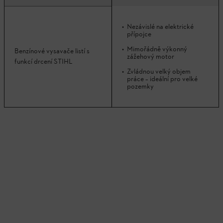
Nezávislé na elektrické
přípojce
Mimořádně výkonný
Benzínové vysavače listí s
zážehový motor
funkcí drcení STIHL
Zvládnou velký objem
práce – ideální pro velké
pozemky