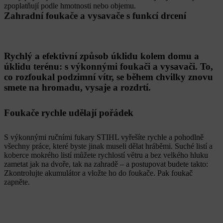
zpoplatňují podle hmotnosti nebo objemu.
Zahradní foukače a vysavače s funkcí drcení
Rychlý a efektivní způsob úklidu kolem domu a
úklidu terénu: s výkonnými foukači a vysavači. To,
co rozfoukal podzimní vítr, se během chvilky znovu
smete na hromadu, vysaje a rozdrtí.
Foukače rychle udělají pořádek
S výkonnými ručními fukary STIHL vyřešíte rychle a pohodlně
všechny práce, které byste jinak museli dělat hráběmi. Suché listí a
koberce mokrého listí můžete rychlostí větru a bez velkého hluku
zametat jak na dvoře, tak na zahradě – a postupovat budete takto:
Zkontrolujte akumulátor a vložte ho do foukače. Pak foukač
zapněte.