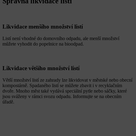
Správná likvidace listí
Likvidace menšího množství listí
Listí není vhodné do domovního odpadu, ale menší množství
můžete vyhodit do popelnice na bioodpad.
Likvidace většího množství listí
Větší množství listí ze zahrady lze likvidovat v městské nebo obecní
kompostárně. Spadaného listí se můžete zbavit i v recyklačním
dvoře. Mnoho měst také vydává speciální pytle nebo sáčky, které
jsou sváženy v rámci svozu odpadu. Informujte se na obecním
úřadě.