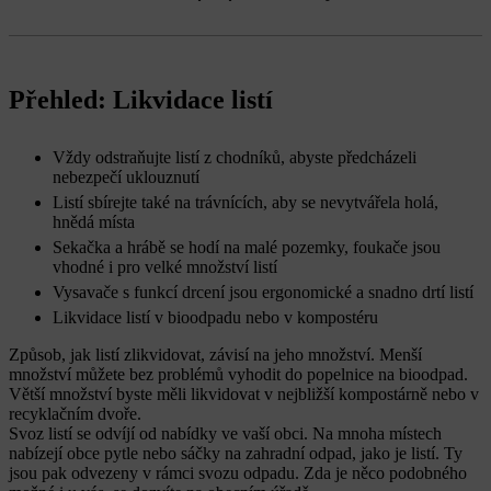
Přehled: Likvidace listí
Vždy odstraňujte listí z chodníků, abyste předcházeli
nebezpečí uklouznutí
Listí sbírejte také na trávnících, aby se nevytvářela holá,
hnědá místa
Sekačka a hrábě se hodí na malé pozemky, foukače jsou
vhodné i pro velké množství listí
Vysavače s funkcí drcení jsou ergonomické a snadno drtí listí
Likvidace listí v bioodpadu nebo v kompostéru
Způsob, jak listí zlikvidovat, závisí na jeho množství. Menší
množství můžete bez problémů vyhodit do popelnice na bioodpad.
Větší množství byste měli likvidovat v nejbližší kompostárně nebo v
recyklačním dvoře.
Svoz listí se odvíjí od nabídky ve vaší obci. Na mnoha místech
nabízejí obce pytle nebo sáčky na zahradní odpad, jako je listí. Ty
jsou pak odvezeny v rámci svozu odpadu. Zda je něco podobného