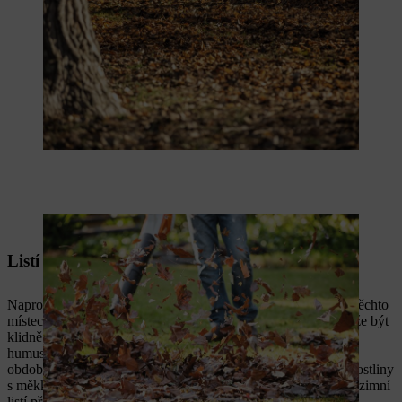
Fukary pomáhají udržet zdravý trávník.
Listí pod stromy a keři
Naproti tomu listí, které padá pod stromy a keře, zúrodňuje v těchto
místech půdu, a to dokonce ve velké míře. Vrstva listí zde může být
klidně až 15 centimetrů vysoká a časem se promění v kvalitní
humus. Na zeleninové zahradě chrání listí v chladném ročním
období citlivou půdu před mrazem a reguluje vlhkost. Avšak rostliny
s měkkými výhonky, traviny a stále zelené rostliny nemají podzimní
listí příliš v lásce.