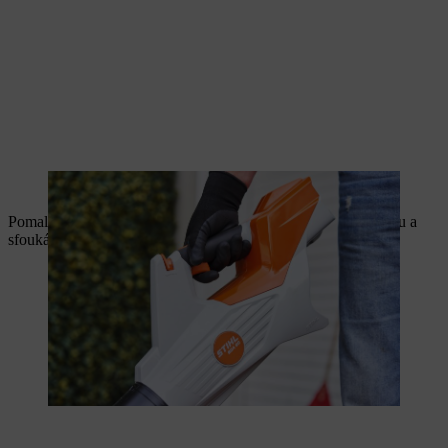
Plynová páčka reguluje průchod vzduchu.
Pomalu přejíždějte ve stále se zmenšujících kruzích po trávníku a
sfoukávejte listí na hromadu uprostřed.