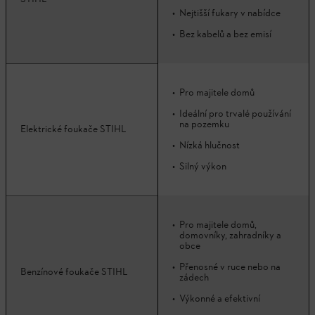
Nejtišší fukary v nabídce
Bez kabelů a bez emisí
Pro majitele domů
Ideální pro trvalé používání
na pozemku
Elektrické foukače STIHL
Nízká hlučnost
Silný výkon
Pro majitele domů,
domovníky, zahradníky a
obce
Přenosné v ruce nebo na
Benzínové foukače STIHL
zádech
Výkonné a efektivní