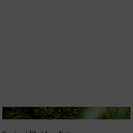
Podzimní listí se až do likvidace uloží do pytle na listí.