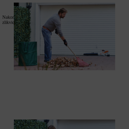
Po fukaru je čas na hrábě.
Nakonec můžete listy vložit do velkého pytle, abyste je mohli
zlikvidovat nebo recyklovat.
S ochrannými rukavicemi je snadné spadané listí uklidit, ani se přitom