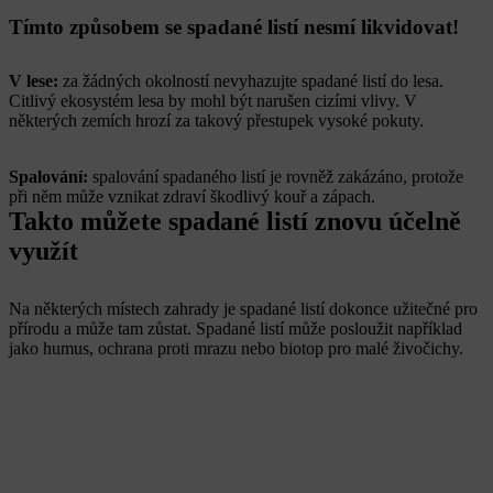
Tímto způsobem se spadané listí nesmí likvidovat!
V lese:
za žádných okolností nevyhazujte spadané listí do lesa.
Citlivý ekosystém lesa by mohl být narušen cizími vlivy. V
některých zemích hrozí za takový přestupek vysoké pokuty.
Spalování:
spalování spadaného listí je rovněž zakázáno, protože
při něm může vznikat zdraví škodlivý kouř a zápach.
Takto můžete spadané listí znovu účelně
využít
Na některých místech zahrady je spadané listí dokonce užitečné pro
přírodu a může tam zůstat. Spadané listí může posloužit například
jako humus, ochrana proti mrazu nebo biotop pro malé živočichy.