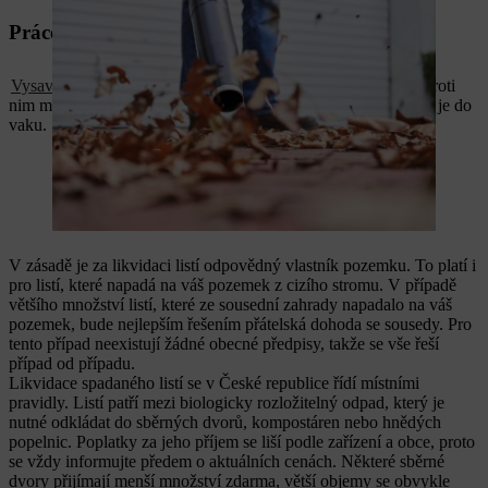
Práce se zahradním vysavačem s funkcí drcení
Vysavač s drtičem
je ergonomicky příjemnější než hrábě a oproti
nim má ještě další výhodu: naseká listí na malé kousky a uloží je do
vaku.
V zásadě je za likvidaci listí odpovědný vlastník pozemku. To platí i
pro listí, které napadá na váš pozemek z cizího stromu. V případě
většího množství listí, které ze sousední zahrady napadalo na váš
pozemek, bude nejlepším řešením přátelská dohoda se sousedy. Pro
tento případ neexistují žádné obecné předpisy, takže se vše řeší
případ od případu.
Likvidace spadaného listí se v České republice řídí místními
pravidly. Listí patří mezi biologicky rozložitelný odpad, který je
nutné odkládat do sběrných dvorů, kompostáren nebo hnědých
popelnic. Poplatky za jeho příjem se liší podle zařízení a obce, proto
se vždy informujte předem o aktuálních cenách. Některé sběrné
dvory přijímají menší množství zdarma, větší objemy se obvykle