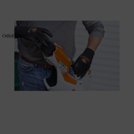
Po skončení práce vyjměte akumulátor.
Odložte fukar stranou a shrabejte listí pomocí hrábí.