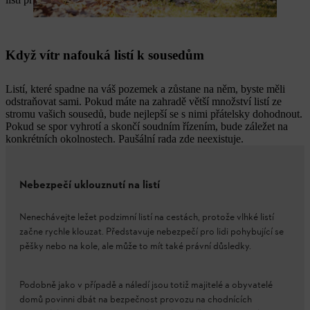
Když vítr nafouká listí k sousedům
Listí, které spadne na váš pozemek a zůstane na něm, byste měli
odstraňovat sami. Pokud máte na zahradě větší množství listí ze
stromu vašich sousedů, bude nejlepší se s nimi přátelsky dohodnout.
Pokud se spor vyhrotí a skončí soudním řízením, bude záležet na
konkrétních okolnostech. Paušální rada zde neexistuje.
Nebezpečí uklouznutí na listí
Nenechávejte ležet podzimní listí na cestách, protože vlhké listí
začne rychle klouzat. Představuje nebezpečí pro lidi pohybující se
pěšky nebo na kole, ale může to mít také právní důsledky.
Podobně jako v případě a náledí jsou totiž majitelé a obyvatelé
domů povinni dbát na bezpečnost provozu na chodnících