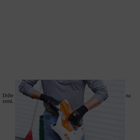
Před zahájením práce vložte akumulátor.
Držte fukar směrem k zemi a odfoukávejte všechny listy ležící na
zemi.