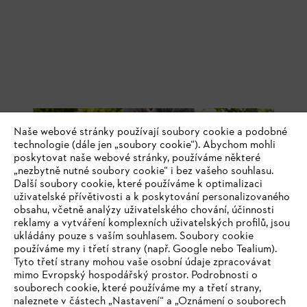
Spadané listí lze znovu účelně využít.
Naše webové stránky používají soubory cookie a podobné
Listí a odřezky jako ochrana rostlin před mrazem
technologie (dále jen „soubory cookie“). Abychom mohli
poskytovat naše webové stránky, používáme některé
„nezbytně nutné soubory cookie“ i bez vašeho souhlasu.
Na květinových záhonech a pod keři můžete listí nechat ležet, nebo
Další soubory cookie, které používáme k optimalizaci
je tam dokonce nahromadit. V zimě poslouží jako přirozená ochrana
uživatelské přívětivosti a k poskytování personalizovaného
rostlin před mrazem. Pokud máte například růže nebo gladioly
obsahu, včetně analýzy uživatelského chování, účinnosti
citlivé na mráz, pokryjte oblast kolem kořenů silnou vrstvou listí.
reklamy a vytváření komplexních uživatelských profilů, jsou
Když listy časem zetlejí, stanou se cenným hnojivem.
ukládány pouze s vaším souhlasem. Soubory cookie
používáme my i třetí strany (např. Google nebo Tealium).
Tyto třetí strany mohou vaše osobní údaje zpracovávat
mimo Evropský hospodářský prostor. Podrobnosti o
Podzimní listí na zeleninový záhon
souborech cookie, které používáme my a třetí strany,
naleznete v částech „Nastavení“ a „Oznámení o souborech