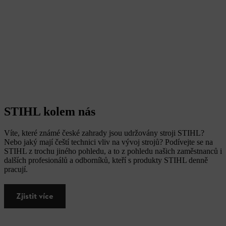
STIHL kolem nás
Víte, které známé české zahrady jsou udržovány stroji STIHL?
Nebo jaký mají čeští technici vliv na vývoj strojů? Podívejte se na
STIHL z trochu jiného pohledu, a to z pohledu našich zaměstnanců i
dalších profesionálů a odborníků, kteří s produkty STIHL denně
pracují.
Zjistit více