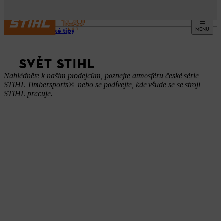
MENU
Praktické tipy
SVĚT STIHL
Nahlédněte k našim prodejcům, poznejte atmosféru české série
STIHL Timbersports® nebo se podívejte, kde všude se se stroji
STIHL pracuje.