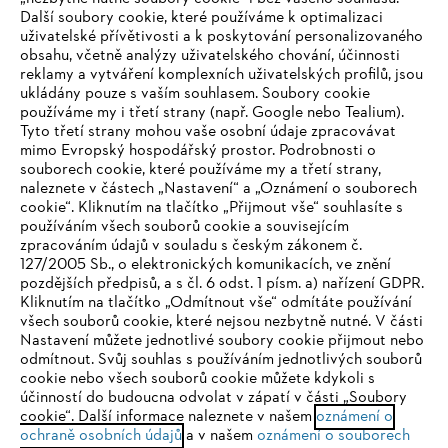
Další soubory cookie, které používáme k optimalizaci
uživatelské přívětivosti a k poskytování personalizovaného
obsahu, včetně analýzy uživatelského chování, účinnosti
reklamy a vytváření komplexních uživatelských profilů, jsou
ukládány pouze s vaším souhlasem. Soubory cookie
používáme my i třetí strany (např. Google nebo Tealium).
Tyto třetí strany mohou vaše osobní údaje zpracovávat
Společnost
mimo Evropský hospodářský prostor. Podrobnosti o
souborech cookie, které používáme my a třetí strany,
naleznete v částech „Nastavení“ a „Oznámení o souborech
cookie“. Kliknutím na tlačítko „Přijmout vše“ souhlasíte s
STIHL FAQ
používáním všech souborů cookie a souvisejícím
zpracováním údajů v souladu s českým zákonem č.
127/2005 Sb., o elektronických komunikacích, ve znění
pozdějších předpisů, a s čl. 6 odst. 1 písm. a) nařízení GDPR.
IHR BROWSER WIRD NICHT
Kliknutím na tlačítko „Odmítnout vše“ odmítáte používání
Služby
všech souborů cookie, které nejsou nezbytně nutné. V části
UNTERSTÜTZT
Nastavení můžete jednotlivé soubory cookie přijmout nebo
odmítnout. Svůj souhlas s používáním jednotlivých souborů
cookie nebo všech souborů cookie můžete kdykoli s
Sie nutzen einen Browser, den wir noch nicht unterstützen. Für
účinností do budoucna odvolat v zápatí v části „Soubory
eine optimale Nutzung unserer Seite empfehlen wir Ihnen, zu
cookie“. Další informace naleznete v našem
oznámení o
Ochrana osobních údajů
Právní doložka
Cookies
ochraně osobních údajů
einem der folgenden Browser zu wechseln:
a v našem
oznámení o souborech