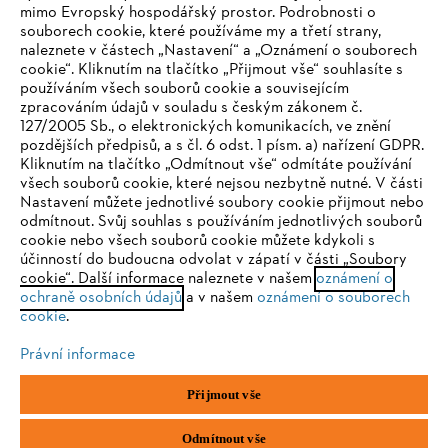
Společnost
mimo Evropský hospodářský prostor. Podrobnosti o
souborech cookie, které používáme my a třetí strany,
naleznete v částech „Nastavení“ a „Oznámení o souborech
cookie“. Kliknutím na tlačítko „Přijmout vše“ souhlasíte s
STIHL FAQ
používáním všech souborů cookie a souvisejícím
zpracováním údajů v souladu s českým zákonem č.
127/2005 Sb., o elektronických komunikacích, ve znění
pozdějších předpisů, a s čl. 6 odst. 1 písm. a) nařízení GDPR.
IHR BROWSER WIRD NICHT
Kliknutím na tlačítko „Odmítnout vše“ odmítáte používání
Služby
všech souborů cookie, které nejsou nezbytně nutné. V části
UNTERSTÜTZT
Nastavení můžete jednotlivé soubory cookie přijmout nebo
odmítnout. Svůj souhlas s používáním jednotlivých souborů
cookie nebo všech souborů cookie můžete kdykoli s
Sie nutzen einen Browser, den wir noch nicht unterstützen. Für
účinností do budoucna odvolat v zápatí v části „Soubory
eine optimale Nutzung unserer Seite empfehlen wir Ihnen, zu
cookie“. Další informace naleznete v našem
oznámení o
Ochrana osobních údajů
Právní doložka
Cookies
ochraně osobních údajů
einem der folgenden Browser zu wechseln:
a v našem
oznámení o souborech
cookie
.
Právní informace
Právní informace
Firefox
Chrome
Přijmout vše
Andreas STIHL, spol. s r. o.
Chrlická 753
Safari
Edge
66442 Modřice
Odmítnout vše