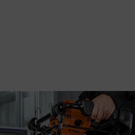
 o vibracích (2002/44/ES) týkající se vibrací rukou a paží a také užit