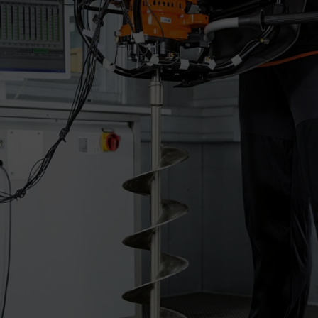
stanovení přípustné pracovní doby za pracovní den, ke stanovení denn