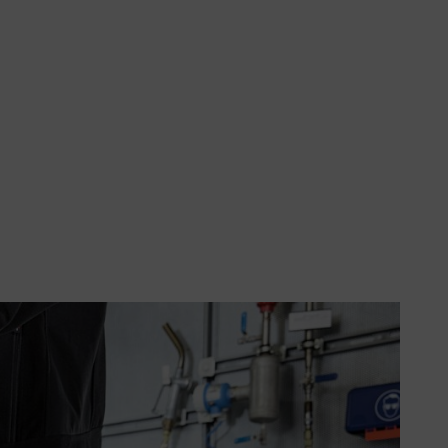
ečné rady pro zaměstnavatele k