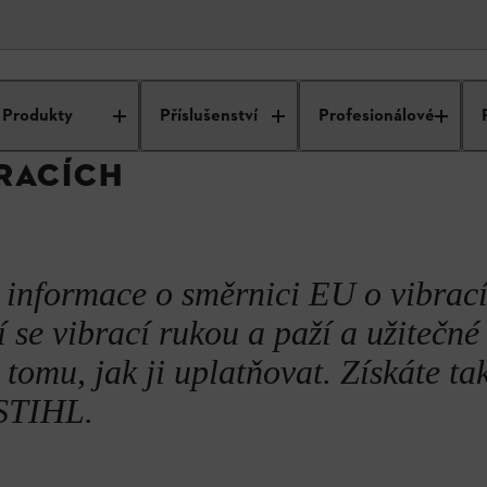
ezpečnost
Předpisy a normy
Směrnice o vibracích
Produkty
Příslušenství
Profesionálové
RACÍCH
 informace o směrnici EU o vibrac
 se vibrací rukou a paží a užitečné
tomu, jak ji uplatňovat. Získáte ta
 STIHL.