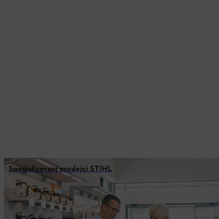
Specializovaní prodejci STIHL