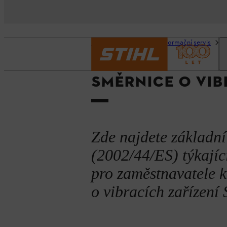
Domovská stránka
Informační servis
B
SMĚRNICE O VIB
Zde najdete základní
(2002/44/ES) týkající
pro zaměstnavatele k 
o vibracích zařízení