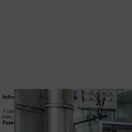
Informace pro zaměstnavatele
V následujících dokumentech najdete základní informace o směrnici EU
tomu, jak ji uplatňovat.
Pomůcka pro výpočet denní zátěže vibracemi