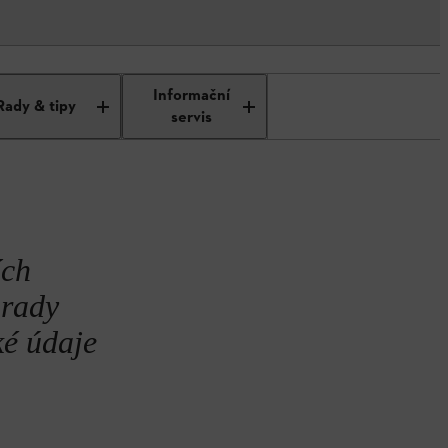
Informační
Rady & tipy
servis
ích
 rady
ké údaje