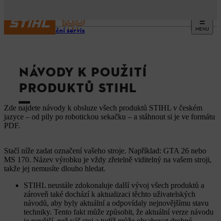
MENU
Informační servis
NÁVODY K POUŽITÍ
PRODUKTŮ STIHL
Zde najdete návody k obsluze všech produktů STIHL v českém
jazyce – od pily po robotickou sekačku – a stáhnout si je ve formátu
PDF.
Stačí níže zadat označení vašeho stroje. Například: GTA 26 nebo
MS 170. Název výrobku je vždy zřetelně viditelný na vašem stroji,
takže jej nemusíte dlouho hledat.
STIHL neustále zdokonaluje další vývoj všech produktů a
zároveň také dochází k aktualizaci těchto uživatelských
návodů, aby byly aktuální a odpovídaly nejnovějšímu stavu
techniky. Tento fakt může způsobit, že aktuální verze návodu
je novější, než váš stoj a tudíž může obsahovat drobné