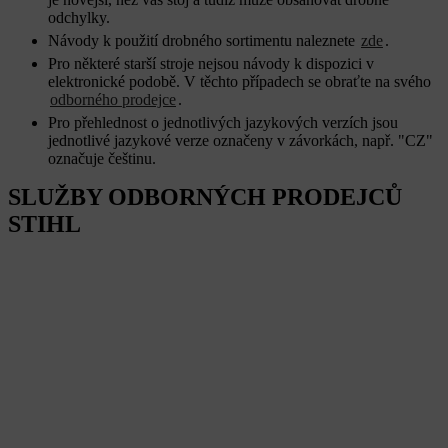
odchylky.
Návody k použití drobného sortimentu naleznete
zde
.
Pro některé starší stroje nejsou návody k dispozici v
elektronické podobě. V těchto případech se obraťte na svého
odborného prodejce
.
Pro přehlednost o jednotlivých jazykových verzích jsou
jednotlivé jazykové verze označeny v závorkách, např. "CZ"
označuje češtinu.
SLUŽBY ODBORNÝCH PRODEJCŮ
STIHL