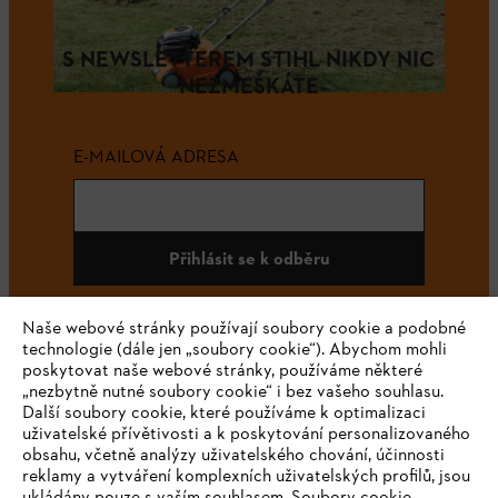
S NEWSLETTEREM STIHL NIKDY NIC
NEZMEŠKÁTE
E-MAILOVÁ ADRESA
Přihlásit se k odběru
Naše webové stránky používají soubory cookie a podobné
technologie (dále jen „soubory cookie“). Abychom mohli
#STIHL
poskytovat naše webové stránky, používáme některé
„nezbytně nutné soubory cookie“ i bez vašeho souhlasu.
Další soubory cookie, které používáme k optimalizaci
uživatelské přívětivosti a k poskytování personalizovaného
obsahu, včetně analýzy uživatelského chování, účinnosti
reklamy a vytváření komplexních uživatelských profilů, jsou