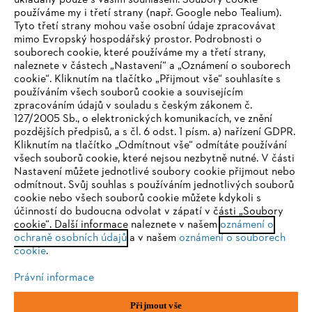
ukládány pouze s vaším souhlasem. Soubory cookie
používáme my i třetí strany (např. Google nebo Tealium).
Tyto třetí strany mohou vaše osobní údaje zpracovávat
Společnost
mimo Evropský hospodářský prostor. Podrobnosti o
souborech cookie, které používáme my a třetí strany,
naleznete v částech „Nastavení“ a „Oznámení o souborech
cookie“. Kliknutím na tlačítko „Přijmout vše“ souhlasíte s
STIHL FAQ
používáním všech souborů cookie a souvisejícím
zpracováním údajů v souladu s českým zákonem č.
127/2005 Sb., o elektronických komunikacích, ve znění
pozdějších předpisů, a s čl. 6 odst. 1 písm. a) nařízení GDPR.
IHR BROWSER WIRD NICHT
Kliknutím na tlačítko „Odmítnout vše“ odmítáte používání
Služby
všech souborů cookie, které nejsou nezbytně nutné. V části
UNTERSTÜTZT
Nastavení můžete jednotlivé soubory cookie přijmout nebo
odmítnout. Svůj souhlas s používáním jednotlivých souborů
cookie nebo všech souborů cookie můžete kdykoli s
Sie nutzen einen Browser, den wir noch nicht unterstützen. Für
účinností do budoucna odvolat v zápatí v části „Soubory
eine optimale Nutzung unserer Seite empfehlen wir Ihnen, zu
cookie“. Další informace naleznete v našem
oznámení o
Ochrana osobních údajů
Právní doložka
Cookies
ochraně osobních údajů
einem der folgenden Browser zu wechseln:
a v našem
oznámení o souborech
cookie
.
Právní informace
Právní informace
Firefox
Chrome
Přijmout vše
Andreas STIHL, spol. s r. o.