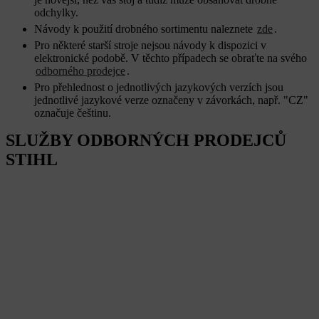
odchylky.
Návody k použití drobného sortimentu naleznete
zde
.
Pro některé starší stroje nejsou návody k dispozici v
elektronické podobě. V těchto případech se obraťte na svého
odborného prodejce
.
Pro přehlednost o jednotlivých jazykových verzích jsou
jednotlivé jazykové verze označeny v závorkách, např. "CZ"
označuje češtinu.
SLUŽBY ODBORNÝCH PRODEJCŮ
STIHL