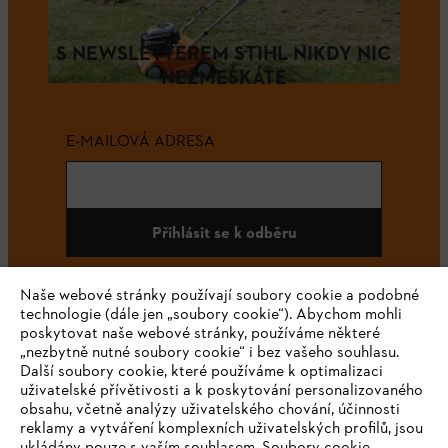
S NEWSLETTEREM STIHL NIKDY NIC
NEZMEŠKÁTE
E-MAILOVÁ ADRESA
Přihlásit se k odběru
Naše webové stránky používají soubory cookie a podobné
technologie (dále jen „soubory cookie“). Abychom mohli
#STIHL
poskytovat naše webové stránky, používáme některé
„nezbytně nutné soubory cookie“ i bez vašeho souhlasu.
Další soubory cookie, které používáme k optimalizaci
uživatelské přívětivosti a k poskytování personalizovaného
obsahu, včetně analýzy uživatelského chování, účinnosti
reklamy a vytváření komplexních uživatelských profilů, jsou