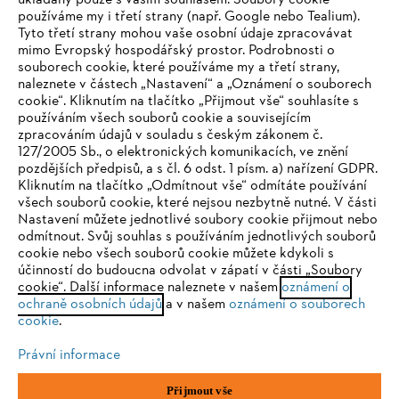
ukládány pouze s vaším souhlasem. Soubory cookie
používáme my i třetí strany (např. Google nebo Tealium).
Tyto třetí strany mohou vaše osobní údaje zpracovávat
Společnost
mimo Evropský hospodářský prostor. Podrobnosti o
souborech cookie, které používáme my a třetí strany,
naleznete v částech „Nastavení“ a „Oznámení o souborech
cookie“. Kliknutím na tlačítko „Přijmout vše“ souhlasíte s
STIHL FAQ
používáním všech souborů cookie a souvisejícím
zpracováním údajů v souladu s českým zákonem č.
127/2005 Sb., o elektronických komunikacích, ve znění
pozdějších předpisů, a s čl. 6 odst. 1 písm. a) nařízení GDPR.
IHR BROWSER WIRD NICHT
Kliknutím na tlačítko „Odmítnout vše“ odmítáte používání
Služby
všech souborů cookie, které nejsou nezbytně nutné. V části
UNTERSTÜTZT
Nastavení můžete jednotlivé soubory cookie přijmout nebo
odmítnout. Svůj souhlas s používáním jednotlivých souborů
cookie nebo všech souborů cookie můžete kdykoli s
Sie nutzen einen Browser, den wir noch nicht unterstützen. Für
účinností do budoucna odvolat v zápatí v části „Soubory
eine optimale Nutzung unserer Seite empfehlen wir Ihnen, zu
cookie“. Další informace naleznete v našem
oznámení o
Ochrana osobních údajů
Právní doložka
Cookies
ochraně osobních údajů
einem der folgenden Browser zu wechseln:
a v našem
oznámení o souborech
cookie
.
Právní informace
Právní informace
Firefox
Chrome
Přijmout vše
Andreas STIHL, spol. s r. o.