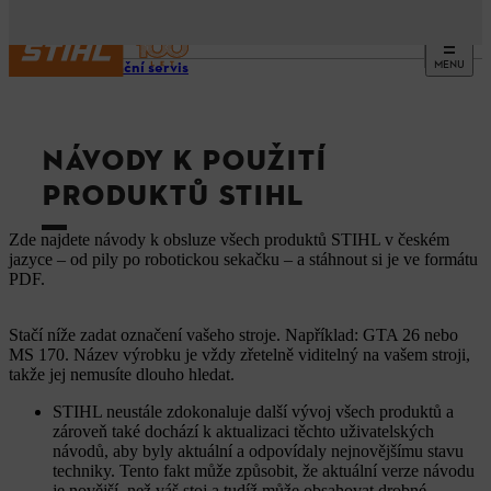
MENU
Informační servis
NÁVODY K POUŽITÍ
PRODUKTŮ STIHL
Zde najdete návody k obsluze všech produktů STIHL v českém
jazyce – od pily po robotickou sekačku – a stáhnout si je ve formátu
PDF.
Stačí níže zadat označení vašeho stroje. Například: GTA 26 nebo
MS 170. Název výrobku je vždy zřetelně viditelný na vašem stroji,
takže jej nemusíte dlouho hledat.
STIHL neustále zdokonaluje další vývoj všech produktů a
zároveň také dochází k aktualizaci těchto uživatelských
návodů, aby byly aktuální a odpovídaly nejnovějšímu stavu
techniky. Tento fakt může způsobit, že aktuální verze návodu
je novější, než váš stoj a tudíž může obsahovat drobné