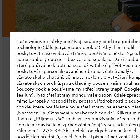
Naše webové stránky používají soubory cookie a podobn
technologie (dále jen „soubory cookie“). Abychom mohli
poskytovat naše webové stránky, používáme některé „nez
nutné soubory cookie“ i bez vašeho souhlasu. Další soubor
které používáme k optimalizaci uživatelské přívětivosti a 
poskytování personalizovaného obsahu, včetně analýzy
uživatelského chování, účinnosti reklamy a vytváření kom
Společnost
uživatelských profilů, jsou ukládány pouze s vaším souhla
Soubory cookie používáme my i třetí strany (např. Googl
O nás
Tealium). Tyto třetí strany mohou vaše osobní údaje zpra
mimo Evropský hospodářský prostor. Podrobnosti o soub
Stáhnout katalog
cookie, které používáme my a třetí strany, naleznete v čás
„Nastavení“ a „Oznámení o souborech cookie“. Kliknutím 
Oznamovací systém STIHL
tlačítko „Přijmout vše“ souhlasíte s používáním všech sou
cookie a souvisejícím zpracováním údajů v souladu s čes
zákonem č. 127/2005 Sb., o elektronických komunikacích, 
pozdějších předpisů, a s čl. 6 odst. 1 písm. a) nařízení GDP