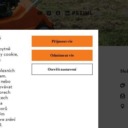
#STIHL
é
Přijmout vše
bytně
y cookie,
Odmítnout vše
k
Otevřít nastavení
plexních
STIHL FAQ
Slu
sem.
e nebo
Produktová registrace
covávat
orech
Dotazy k sortimentu
tech
na
Akumulátory a elektrická zařízení
borů
kým
Návody k použití
ve znění
R.