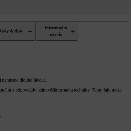
Informační
Rady & tipy
servis
j nemusíte dlouho hledat.
ktuální a odpovídaly nejnovějšímu stavu techniky. Tento fakt může
.
.