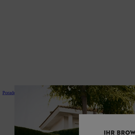
Poradenství a instrukce k produktům
IHR BROW