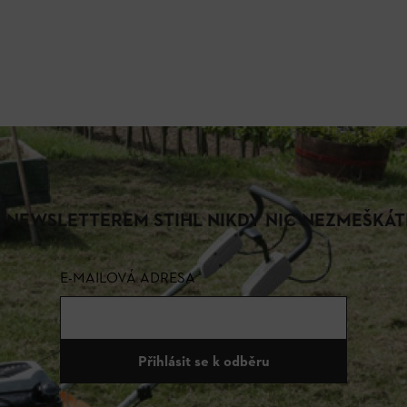
S NEWSLETTEREM STIHL NIKDY NIC NEZMEŠKÁT
E-MAILOVÁ ADRESA
Přihlásit se k odběru