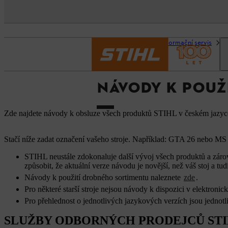
Domovská stránka
Informační servis
N
NÁVODY K POUŽ
Zde najdete návody k obsluze všech produktů STIHL v českém jazyce 
Stačí níže zadat označení vašeho stroje. Například: GTA 26 nebo MS 1
STIHL neustále zdokonaluje další vývoj všech produktů a zárov
způsobit, že aktuální verze návodu je novější, než váš stoj a 
Návody k použití drobného sortimentu naleznete
zde
.
Pro některé starší stroje nejsou návody k dispozici v elektroni
Pro přehlednost o jednotlivých jazykových verzích jsou jednot
SLUŽBY ODBORNÝCH PRODEJCŮ ST