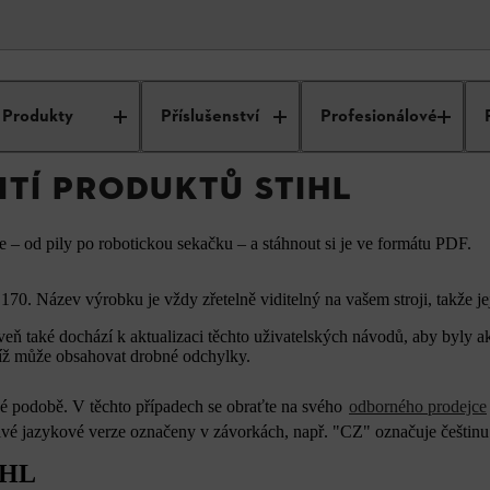
ávody k použití produktů STIHL
Produkty
Příslušenství
Profesionálové
ITÍ PRODUKTŮ STIHL
– od pily po robotickou sekačku – a stáhnout si je ve formátu PDF.
70. Název výrobku je vždy zřetelně viditelný na vašem stroji, takže je
eň také dochází k aktualizaci těchto uživatelských návodů, aby byly a
tudíž může obsahovat drobné odchylky.
cké podobě. V těchto případech se obraťte na svého
odborného prodejce
livé jazykové verze označeny v závorkách, např. "CZ" označuje češtinu
IHL