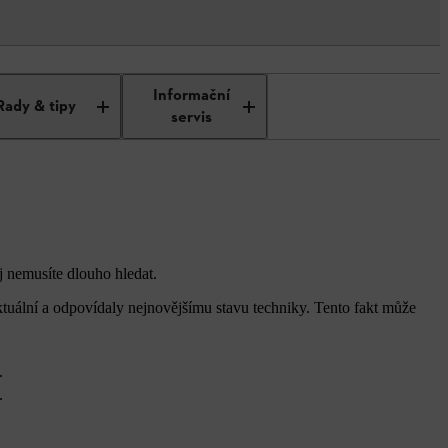
Informační
Rady & tipy
servis
j nemusíte dlouho hledat.
ktuální a odpovídaly nejnovějšímu stavu techniky. Tento fakt může
.
.