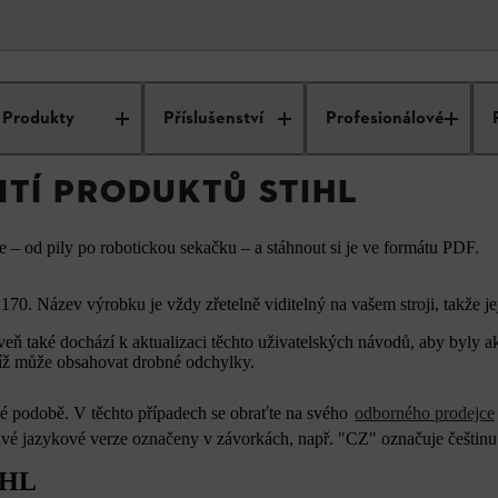
ávody k použití produktů STIHL
Produkty
Příslušenství
Profesionálové
ITÍ PRODUKTŮ STIHL
– od pily po robotickou sekačku – a stáhnout si je ve formátu PDF.
70. Název výrobku je vždy zřetelně viditelný na vašem stroji, takže je
eň také dochází k aktualizaci těchto uživatelských návodů, aby byly a
tudíž může obsahovat drobné odchylky.
cké podobě. V těchto případech se obraťte na svého
odborného prodejce
livé jazykové verze označeny v závorkách, např. "CZ" označuje češtinu
IHL