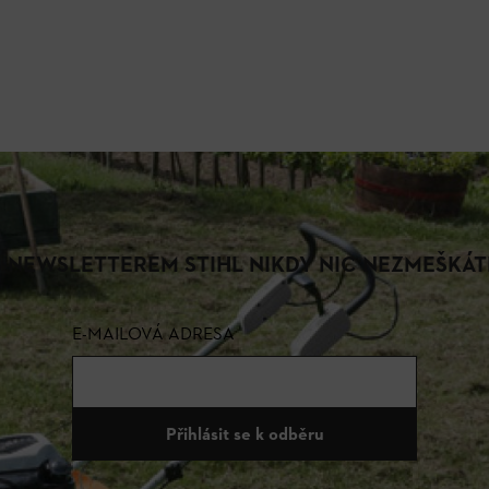
S NEWSLETTEREM STIHL NIKDY NIC NEZMEŠKÁT
E-MAILOVÁ ADRESA
Přihlásit se k odběru