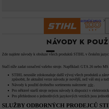
Domovská stránka
Informační servis
N
NÁVODY K POUŽ
Zde najdete návody k obsluze všech produktů STIHL v českém jazyce 
Stačí níže zadat označení vašeho stroje. Například: GTA 26 nebo MS 1
STIHL neustále zdokonaluje další vývoj všech produktů a zárov
způsobit, že aktuální verze návodu je novější, než váš stoj a 
Návody k použití drobného sortimentu naleznete
zde
.
Pro některé starší stroje nejsou návody k dispozici v elektroni
Pro přehlednost o jednotlivých jazykových verzích jsou jednot
SLUŽBY ODBORNÝCH PRODEJCŮ ST