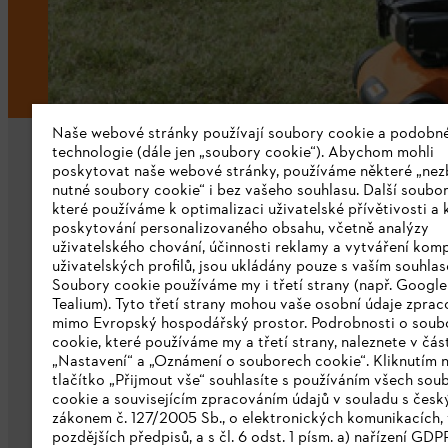
Naše webové stránky používají soubory cookie a podobn
technologie (dále jen „soubory cookie“). Abychom mohli
poskytovat naše webové stránky, používáme některé „nez
nutné soubory cookie“ i bez vašeho souhlasu. Další soubor
které používáme k optimalizaci uživatelské přívětivosti a 
poskytování personalizovaného obsahu, včetně analýzy
uživatelského chování, účinnosti reklamy a vytváření kom
Společnost
uživatelských profilů, jsou ukládány pouze s vaším souhla
Soubory cookie používáme my i třetí strany (např. Googl
O nás
Tealium). Tyto třetí strany mohou vaše osobní údaje zpra
mimo Evropský hospodářský prostor. Podrobnosti o soub
Stáhnout katalog
cookie, které používáme my a třetí strany, naleznete v čás
„Nastavení“ a „Oznámení o souborech cookie“. Kliknutím 
Oznamovací systém STIHL
tlačítko „Přijmout vše“ souhlasíte s používáním všech sou
cookie a souvisejícím zpracováním údajů v souladu s čes
zákonem č. 127/2005 Sb., o elektronických komunikacích, 
pozdějších předpisů, a s čl. 6 odst. 1 písm. a) nařízení GDP