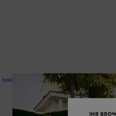
Poradenství a instrukce k produktům
IHR BROW