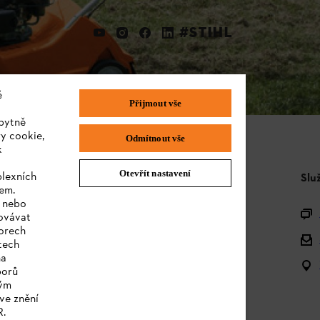
#STIHL
é
Přijmout vše
bytně
y cookie,
Odmítnout vše
k
Otevřít nastavení
plexních
STIHL FAQ
Slu
sem.
e nebo
Produktová registrace
covávat
orech
Dotazy k sortimentu
tech
na
Akumulátory a elektrická zařízení
borů
kým
Návody k použití
ve znění
R.