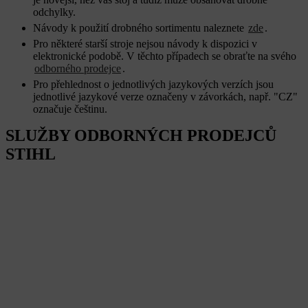
odchylky.
Návody k použití drobného sortimentu naleznete
zde
.
Pro některé starší stroje nejsou návody k dispozici v
elektronické podobě. V těchto případech se obraťte na svého
odborného prodejce
.
Pro přehlednost o jednotlivých jazykových verzích jsou
jednotlivé jazykové verze označeny v závorkách, např. "CZ"
označuje češtinu.
SLUŽBY ODBORNÝCH PRODEJCŮ
STIHL