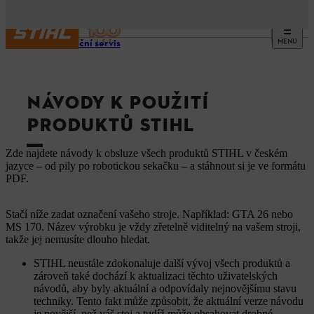
MENU
Informační servis
NÁVODY K POUŽITÍ
PRODUKTŮ STIHL
Zde najdete návody k obsluze všech produktů STIHL v českém
jazyce – od pily po robotickou sekačku – a stáhnout si je ve formátu
PDF.
Stačí níže zadat označení vašeho stroje. Například: GTA 26 nebo
MS 170. Název výrobku je vždy zřetelně viditelný na vašem stroji,
takže jej nemusíte dlouho hledat.
STIHL neustále zdokonaluje další vývoj všech produktů a
zároveň také dochází k aktualizaci těchto uživatelských
návodů, aby byly aktuální a odpovídaly nejnovějšímu stavu
techniky. Tento fakt může způsobit, že aktuální verze návodu
je novější, než váš stoj a tudíž může obsahovat drobné