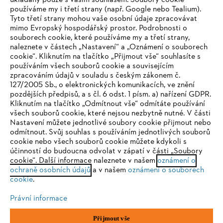
ukládány pouze s vaším souhlasem. Soubory cookie
používáme my i třetí strany (např. Google nebo Tealium).
Tyto třetí strany mohou vaše osobní údaje zpracovávat
Společnost
mimo Evropský hospodářský prostor. Podrobnosti o
souborech cookie, které používáme my a třetí strany,
naleznete v částech „Nastavení“ a „Oznámení o souborech
cookie“. Kliknutím na tlačítko „Přijmout vše“ souhlasíte s
STIHL FAQ
používáním všech souborů cookie a souvisejícím
zpracováním údajů v souladu s českým zákonem č.
127/2005 Sb., o elektronických komunikacích, ve znění
pozdějších předpisů, a s čl. 6 odst. 1 písm. a) nařízení GDPR.
IHR BROWSER WIRD NICHT
Kliknutím na tlačítko „Odmítnout vše“ odmítáte používání
Služby
všech souborů cookie, které nejsou nezbytně nutné. V části
UNTERSTÜTZT
Nastavení můžete jednotlivé soubory cookie přijmout nebo
odmítnout. Svůj souhlas s používáním jednotlivých souborů
cookie nebo všech souborů cookie můžete kdykoli s
Sie nutzen einen Browser, den wir noch nicht unterstützen. Für
účinností do budoucna odvolat v zápatí v části „Soubory
eine optimale Nutzung unserer Seite empfehlen wir Ihnen, zu
cookie“. Další informace naleznete v našem
oznámení o
Ochrana osobních údajů
Právní doložka
Cookies
ochraně osobních údajů
einem der folgenden Browser zu wechseln:
a v našem
oznámení o souborech
cookie
.
Právní informace
Právní informace
Firefox
Chrome
Přijmout vše
Andreas STIHL, spol. s r. o.