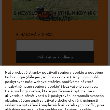
S NEWSLETTEREM STIHL NIKDY NIC
NEZMEŠKÁTE
E-MAILOVÁ ADRESA
Přihlásit se k odběru
Naše webové stránky používají soubory cookie a podobné
technologie (dále jen „soubory cookie“). Abychom mohli
#STIHL
poskytovat naše webové stránky, používáme některé
„nezbytně nutné soubory cookie“ i bez vašeho souhlasu.
Další soubory cookie, které používáme k optimalizaci
uživatelské přívětivosti a k poskytování personalizovaného
obsahu, včetně analýzy uživatelského chování, účinnosti
reklamy a vytváření komplexních uživatelských profilů, jsou