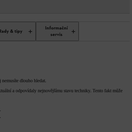
Informační
Rady & tipy
servis
j nemusíte dlouho hledat.
ktuální a odpovídaly nejnovějšímu stavu techniky. Tento fakt může
.
.