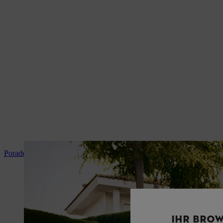
Poradenství a instrukce k produktům
IHR BROW