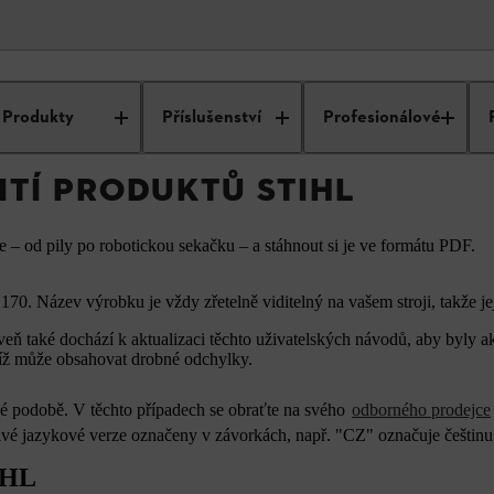
ávody k použití produktů STIHL
Produkty
Příslušenství
Profesionálové
ITÍ PRODUKTŮ STIHL
– od pily po robotickou sekačku – a stáhnout si je ve formátu PDF.
70. Název výrobku je vždy zřetelně viditelný na vašem stroji, takže je
eň také dochází k aktualizaci těchto uživatelských návodů, aby byly a
tudíž může obsahovat drobné odchylky.
cké podobě. V těchto případech se obraťte na svého
odborného prodejce
livé jazykové verze označeny v závorkách, např. "CZ" označuje češtinu
IHL