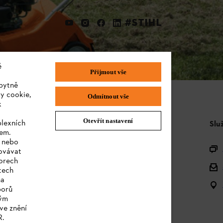
#STIHL
é
Přijmout vše
bytně
y cookie,
Odmítnout vše
k
Otevřít nastavení
plexních
STIHL FAQ
Slu
sem.
e nebo
Produktová registrace
covávat
orech
Dotazy k sortimentu
tech
na
Akumulátory a elektrická zařízení
borů
kým
Návody k použití
ve znění
R.