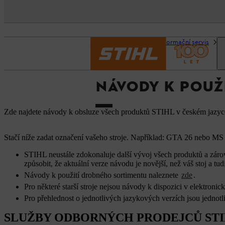
Domovská stránka
Informační servis
N
NÁVODY K POUŽ
Zde najdete návody k obsluze všech produktů STIHL v českém jazyce 
Stačí níže zadat označení vašeho stroje. Například: GTA 26 nebo MS 1
STIHL neustále zdokonaluje další vývoj všech produktů a zárov
způsobit, že aktuální verze návodu je novější, než váš stoj a 
Návody k použití drobného sortimentu naleznete
zde
.
Pro některé starší stroje nejsou návody k dispozici v elektroni
Pro přehlednost o jednotlivých jazykových verzích jsou jednot
SLUŽBY ODBORNÝCH PRODEJCŮ ST