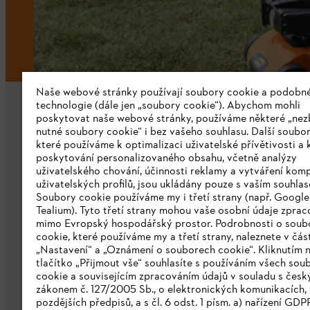
Naše webové stránky používají soubory cookie a podobn
technologie (dále jen „soubory cookie“). Abychom mohli
poskytovat naše webové stránky, používáme některé „nez
nutné soubory cookie“ i bez vašeho souhlasu. Další soubor
které používáme k optimalizaci uživatelské přívětivosti a 
poskytování personalizovaného obsahu, včetně analýzy
uživatelského chování, účinnosti reklamy a vytváření kom
Společnost
uživatelských profilů, jsou ukládány pouze s vaším souhla
Soubory cookie používáme my i třetí strany (např. Googl
O nás
Tealium). Tyto třetí strany mohou vaše osobní údaje zpra
mimo Evropský hospodářský prostor. Podrobnosti o soub
Stáhnout katalog
cookie, které používáme my a třetí strany, naleznete v čás
„Nastavení“ a „Oznámení o souborech cookie“. Kliknutím 
Oznamovací systém STIHL
tlačítko „Přijmout vše“ souhlasíte s používáním všech sou
cookie a souvisejícím zpracováním údajů v souladu s čes
zákonem č. 127/2005 Sb., o elektronických komunikacích, 
pozdějších předpisů, a s čl. 6 odst. 1 písm. a) nařízení GDP