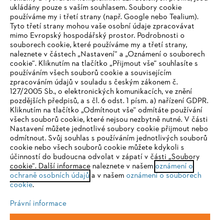
ukládány pouze s vaším souhlasem. Soubory cookie
používáme my i třetí strany (např. Google nebo Tealium).
Tyto třetí strany mohou vaše osobní údaje zpracovávat
mimo Evropský hospodářský prostor. Podrobnosti o
souborech cookie, které používáme my a třetí strany,
naleznete v částech „Nastavení“ a „Oznámení o souborech
cookie“. Kliknutím na tlačítko „Přijmout vše“ souhlasíte s
používáním všech souborů cookie a souvisejícím
zpracováním údajů v souladu s českým zákonem č.
127/2005 Sb., o elektronických komunikacích, ve znění
pozdějších předpisů, a s čl. 6 odst. 1 písm. a) nařízení GDPR.
IHR BROWSER WIRD NICHT
Kliknutím na tlačítko „Odmítnout vše“ odmítáte používání
všech souborů cookie, které nejsou nezbytně nutné. V části
UNTERSTÜTZT
Nastavení můžete jednotlivé soubory cookie přijmout nebo
odmítnout. Svůj souhlas s používáním jednotlivých souborů
cookie nebo všech souborů cookie můžete kdykoli s
Sie nutzen einen Browser, den wir noch nicht unterstützen. Für
účinností do budoucna odvolat v zápatí v části „Soubory
eine optimale Nutzung unserer Seite empfehlen wir Ihnen, zu
cookie“. Další informace naleznete v našem
oznámení o
ochraně osobních údajů
einem der folgenden Browser zu wechseln:
a v našem
oznámení o souborech
cookie
.
Právní informace
Firefox
Chrome