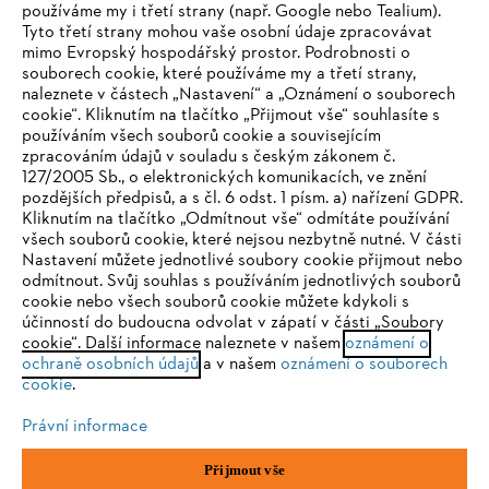
používáme my i třetí strany (např. Google nebo Tealium).
Tyto třetí strany mohou vaše osobní údaje zpracovávat
Společnost
mimo Evropský hospodářský prostor. Podrobnosti o
souborech cookie, které používáme my a třetí strany,
naleznete v částech „Nastavení“ a „Oznámení o souborech
cookie“. Kliknutím na tlačítko „Přijmout vše“ souhlasíte s
STIHL FAQ
používáním všech souborů cookie a souvisejícím
zpracováním údajů v souladu s českým zákonem č.
127/2005 Sb., o elektronických komunikacích, ve znění
pozdějších předpisů, a s čl. 6 odst. 1 písm. a) nařízení GDPR.
IHR BROWSER WIRD NICHT
Kliknutím na tlačítko „Odmítnout vše“ odmítáte používání
Služby
všech souborů cookie, které nejsou nezbytně nutné. V části
UNTERSTÜTZT
Nastavení můžete jednotlivé soubory cookie přijmout nebo
odmítnout. Svůj souhlas s používáním jednotlivých souborů
cookie nebo všech souborů cookie můžete kdykoli s
Sie nutzen einen Browser, den wir noch nicht unterstützen. Für
účinností do budoucna odvolat v zápatí v části „Soubory
eine optimale Nutzung unserer Seite empfehlen wir Ihnen, zu
cookie“. Další informace naleznete v našem
oznámení o
Ochrana osobních údajů
Právní doložka
Cookies
ochraně osobních údajů
einem der folgenden Browser zu wechseln:
a v našem
oznámení o souborech
cookie
.
Právní informace
Právní informace
Firefox
Chrome
Přijmout vše
Andreas STIHL, spol. s r. o.