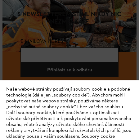
S NEWSLETTEREM STIHL NIKDY NIC
NEZMEŠKÁTE
E-MAILOVÁ ADRESA
Přihlásit se k odběru
Naše webové stránky používají soubory cookie a podobné
technologie (dále jen „soubory cookie“). Abychom mohli
#STIHL
poskytovat naše webové stránky, používáme některé
„nezbytně nutné soubory cookie“ i bez vašeho souhlasu.
Další soubory cookie, které používáme k optimalizaci
uživatelské přívětivosti a k poskytování personalizovaného
obsahu, včetně analýzy uživatelského chování, účinnosti
reklamy a vytváření komplexních uživatelských profilů, jsou
ukládány pouze s vaším souhlasem. Soubory cookie