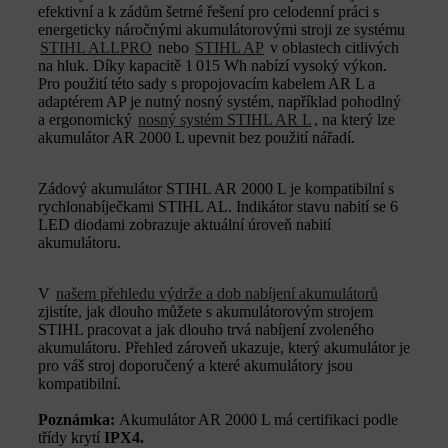
efektivní a k zádům šetrné řešení pro celodenní práci s
energeticky náročnými akumulátorovými stroji ze systému
STIHL ALLPRO
nebo
STIHL AP
v oblastech citlivých
na hluk. Díky kapacitě 1 015 Wh nabízí vysoký výkon.
Pro použití této sady s propojovacím kabelem AR L a
adaptérem AP je nutný nosný systém, například pohodlný
a ergonomický
nosný systém STIHL AR L
, na který lze
akumulátor AR 2000 L upevnit bez použití nářadí.
Zádový akumulátor STIHL AR 2000 L je kompatibilní s
rychlonabíječkami STIHL AL. Indikátor stavu nabití se 6
LED diodami zobrazuje aktuální úroveň nabití
akumulátoru.
V
našem přehledu výdrže a dob nabíjení akumulátorů
zjistíte, jak dlouho můžete s akumulátorovým strojem
STIHL pracovat a jak dlouho trvá nabíjení zvoleného
akumulátoru. Přehled zároveň ukazuje, který akumulátor je
pro váš stroj doporučený a které akumulátory jsou
kompatibilní.
Poznámka:
Akumulátor AR 2000 L má certifikaci podle
třídy krytí
IPX4.