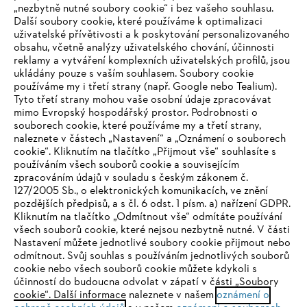
„nezbytně nutné soubory cookie“ i bez vašeho souhlasu.
Další soubory cookie, které používáme k optimalizaci
uživatelské přívětivosti a k poskytování personalizovaného
obsahu, včetně analýzy uživatelského chování, účinnosti
reklamy a vytváření komplexních uživatelských profilů, jsou
ukládány pouze s vaším souhlasem. Soubory cookie
používáme my i třetí strany (např. Google nebo Tealium).
Tyto třetí strany mohou vaše osobní údaje zpracovávat
mimo Evropský hospodářský prostor. Podrobnosti o
souborech cookie, které používáme my a třetí strany,
naleznete v částech „Nastavení“ a „Oznámení o souborech
cookie“. Kliknutím na tlačítko „Přijmout vše“ souhlasíte s
používáním všech souborů cookie a souvisejícím
zpracováním údajů v souladu s českým zákonem č.
127/2005 Sb., o elektronických komunikacích, ve znění
pozdějších předpisů, a s čl. 6 odst. 1 písm. a) nařízení GDPR.
IHR BROWSER WIRD NICHT
Kliknutím na tlačítko „Odmítnout vše“ odmítáte používání
všech souborů cookie, které nejsou nezbytně nutné. V části
UNTERSTÜTZT
Nastavení můžete jednotlivé soubory cookie přijmout nebo
odmítnout. Svůj souhlas s používáním jednotlivých souborů
cookie nebo všech souborů cookie můžete kdykoli s
Sie nutzen einen Browser, den wir noch nicht unterstützen. Für
účinností do budoucna odvolat v zápatí v části „Soubory
eine optimale Nutzung unserer Seite empfehlen wir Ihnen, zu
cookie“. Další informace naleznete v našem
oznámení o