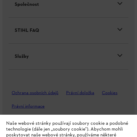
Společnost
STIHL FAQ
Služby
Ochrana osobních údajů
Právní doložka
Cookies
Právní informace
Naše webové stránky používají soubory cookie a podobné
Andreas STIHL, spol. s r. o.
technologie (dále jen „soubory cookie“). Abychom mohli
Chrlická 753
poskytovat naše webové stránky, používáme některé
66442 Modřice