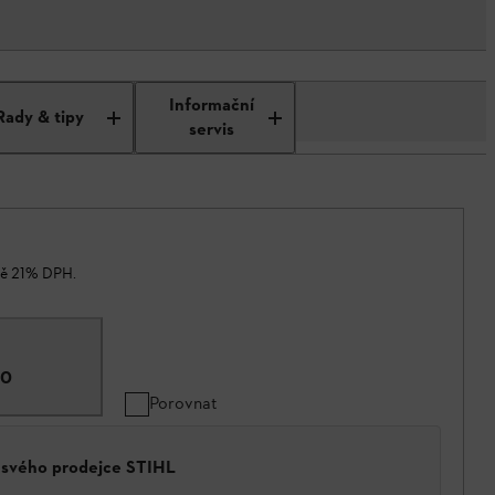
Informační
Rady & tipy
servis
ně 21% DPH.
00
Porovnat
a svého prodejce STIHL