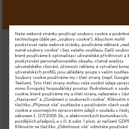
Naše webové stránky používají soubory cookie a podobn
technologie (dále jen „soubory cookie“). Abychom mohli
poskytovat naše webové stránky, používáme některé „nez
nutné soubory cookie“ i bez vašeho souhlasu. Další soubor
které používáme k optimalizaci uživatelské přívětivosti a 
poskytování personalizovaného obsahu, včetně analýzy
uživatelského chování, účinnosti reklamy a vytváření kom
Společnost
uživatelských profilů, jsou ukládány pouze s vaším souhla
Soubory cookie používáme my i třetí strany (např. Googl
O nás
Tealium). Tyto třetí strany mohou vaše osobní údaje zpra
mimo Evropský hospodářský prostor. Podrobnosti o soub
Stáhnout katalog
cookie, které používáme my a třetí strany, naleznete v čás
„Nastavení“ a „Oznámení o souborech cookie“. Kliknutím 
Oznamovací systém STIHL
tlačítko „Přijmout vše“ souhlasíte s používáním všech sou
cookie a souvisejícím zpracováním údajů v souladu s čes
zákonem č. 127/2005 Sb., o elektronických komunikacích, 
pozdějších předpisů, a s čl. 6 odst. 1 písm. a) nařízení GDP
Kliknutím na tlačítko „Odmítnout vše“ odmítáte používání