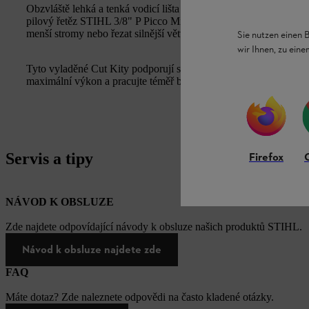
Obzvláště lehká a tenká vodicí lišta STIHL Rollomatic E Mini z
pilový řetěz STIHL 3/8" P Picco Micro 3 (PM3) nabízí vysoký ř
menší stromy nebo řezat silnější větve s nízkým zpětným rázem 
Sie nutzen einen 
wir Ihnen, zu ein
Tyto vyladěné Cut Kity podporují spolehlivost vaší motorové pil
maximální výkon a pracujte téměř bez přerušení díky snadné a r
Servis a tipy
Firefox
NÁVOD K OBSLUZE
Zde najdete odpovídající návody k obsluze našich produktů STIHL.
Návod k obsluze najdete zde
FAQ
Máte dotaz? Zde naleznete odpovědi na často kladené otázky.