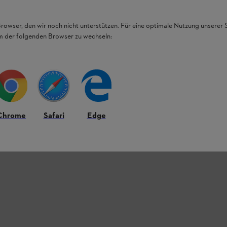
ajistí vysoký výkon a dlouhou výdrž. Robustní
ezný výkon a můžete s ním pohodlně kácet i
a nízkými vibracemi.
Browser, den wir noch nicht unterstützen. Für eine optimale Nutzung unserer
em der folgenden Browser zu wechseln:
y i při dlouhých pracovních úkonech. Využijte
ychlé výměně celé řezné soupravy.
Chrome
Safari
Edge