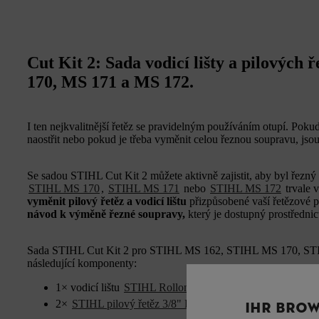
Cut Kit 2: Sada vodicí lišty a pilových
170, MS 171 a MS 172.
I ten nejkvalitnější řetěz se pravidelným používáním otupí. Pok
naostřit nebo pokud je třeba vyměnit celou řeznou soupravu, jso
Se sadou STIHL Cut Kit 2 můžete aktivně zajistit, aby byl řezn
STIHL MS 170
,
STIHL MS 171
nebo
STIHL MS 172
trvale 
vyměnit pilový řetěz a vodicí lištu
přizpůsobené vaší řetězové p
návod k výměně řezné soupravy,
který je dostupný prostředni
Sada STIHL Cut Kit 2 pro STIHL MS 162, STIHL MS 170, ST
následující komponenty:
1× vodicí lištu
STIHL Rollomatic E Mini, 3/8" P, 1,1 mm 
2×
STIHL pilový řetěz 3/8" P Picco Micro 3 (PM3, 1,1 m
IHR BROW