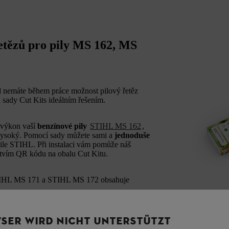
 řetězů pro pily MS 162, MS
ud nemáte během práce možnost pilový řetěz
u sady Cut Kits ideálním řešením.
ý výkon vaší
benzínové pily
STIHL MS 162
,
vysoký. Pomocí sady můžete sami a
jednoduše
ile STIHL. Při instalaci vám pomůže náš
ctvím QR kódu na obalu Cut Kitu.
IHL MS 171 a STIHL MS 172 obsahuje
(30 cm)
m)
SER WIRD NICHT UNTERSTÜTZT