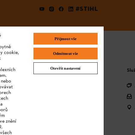
#STIHL
é
Přijmout vše
bytně
y cookie,
Odmítnout vše
k
Otevřít nastavení
plexních
STIHL FAQ
Slu
sem.
e nebo
Produktová registrace
covávat
orech
Dotazy k sortimentu
tech
na
Akumulátory a elektrická zařízení
borů
kým
Návody k použití
ve znění
R.
 všech