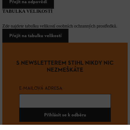
Přejít na odpovědi
TABULKA VELIKOSTÍ
Zde najdete tabulku velikostí osobních ochranných prostředků.
Přejít na tabulku velikostí
S NEWSLETTEREM STIHL NIKDY NIC
NEZMEŠKÁTE
E-MAILOVÁ ADRESA
Přihlásit se k odběru