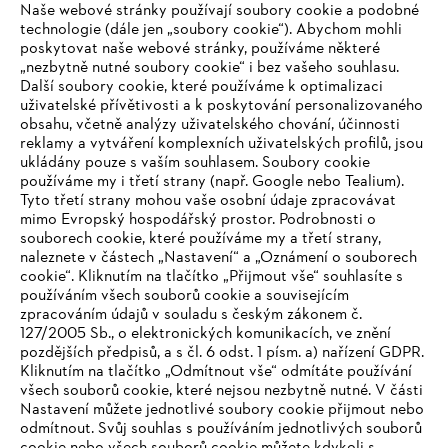
Naše webové stránky používají soubory cookie a podobné
technologie (dále jen „soubory cookie“). Abychom mohli
#STIHL
poskytovat naše webové stránky, používáme některé
„nezbytně nutné soubory cookie“ i bez vašeho souhlasu.
Další soubory cookie, které používáme k optimalizaci
uživatelské přívětivosti a k poskytování personalizovaného
obsahu, včetně analýzy uživatelského chování, účinnosti
reklamy a vytváření komplexních uživatelských profilů, jsou
ukládány pouze s vaším souhlasem. Soubory cookie
používáme my i třetí strany (např. Google nebo Tealium).
Tyto třetí strany mohou vaše osobní údaje zpracovávat
Společnost
mimo Evropský hospodářský prostor. Podrobnosti o
souborech cookie, které používáme my a třetí strany,
naleznete v částech „Nastavení“ a „Oznámení o souborech
cookie“. Kliknutím na tlačítko „Přijmout vše“ souhlasíte s
STIHL FAQ
používáním všech souborů cookie a souvisejícím
zpracováním údajů v souladu s českým zákonem č.
127/2005 Sb., o elektronických komunikacích, ve znění
pozdějších předpisů, a s čl. 6 odst. 1 písm. a) nařízení GDPR.
IHR BROWSER WIRD NICHT
Kliknutím na tlačítko „Odmítnout vše“ odmítáte používání
Služby
všech souborů cookie, které nejsou nezbytně nutné. V části
UNTERSTÜTZT
Nastavení můžete jednotlivé soubory cookie přijmout nebo
odmítnout. Svůj souhlas s používáním jednotlivých souborů