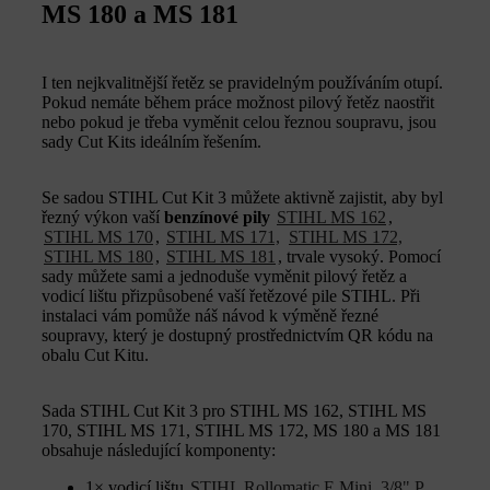
MS 180 a MS 181
I ten nejkvalitnější řetěz se pravidelným používáním otupí.
Pokud nemáte během práce možnost pilový řetěz naostřit
nebo pokud je třeba vyměnit celou řeznou soupravu, jsou
sady Cut Kits ideálním řešením.
Se sadou STIHL Cut Kit 3 můžete aktivně zajistit, aby byl
řezný výkon vaší
benzínové pily
STIHL MS 162
,
STIHL MS 170
,
STIHL MS 171,
STIHL MS 172,
STIHL MS 180
,
STIHL MS 181
, trvale vysoký. Pomocí
sady můžete sami a jednoduše vyměnit pilový řetěz a
vodicí lištu přizpůsobené vaší řetězové pile STIHL. Při
instalaci vám pomůže náš návod k výměně řezné
soupravy, který je dostupný prostřednictvím QR kódu na
obalu Cut Kitu.
Sada STIHL Cut Kit 3 pro STIHL MS 162, STIHL MS
170, STIHL MS 171, STIHL MS 172, MS 180 a MS 181
obsahuje následující komponenty:
1× vodicí lištu
STIHL Rollomatic E Mini, 3/8" P,