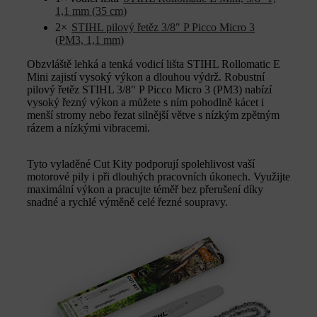
1,1 mm (35 cm)
2×
STIHL pilový řetěz 3/8" P Picco Micro 3
(PM3, 1,1 mm)
Obzvláště lehká a tenká vodicí lišta STIHL Rollomatic E
Mini zajistí vysoký výkon a dlouhou výdrž. Robustní
pilový řetěz STIHL 3/8" P Picco Micro 3 (PM3) nabízí
vysoký řezný výkon a můžete s ním pohodlně kácet i
menší stromy nebo řezat silnější větve s nízkým zpětným
rázem a nízkými vibracemi.
Tyto vyladěné Cut Kity podporují spolehlivost vaší
motorové pily i při dlouhých pracovních úkonech. Využijte
maximální výkon a pracujte téměř bez přerušení díky
snadné a rychlé výměně celé řezné soupravy.