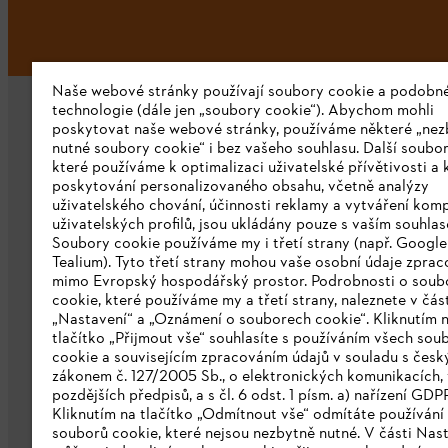
Naše webové stránky používají soubory cookie a podobn
technologie (dále jen „soubory cookie“). Abychom mohli
poskytovat naše webové stránky, používáme některé „nez
nutné soubory cookie“ i bez vašeho souhlasu. Další soubor
které používáme k optimalizaci uživatelské přívětivosti a 
poskytování personalizovaného obsahu, včetně analýzy
uživatelského chování, účinnosti reklamy a vytváření kom
Společnost
uživatelských profilů, jsou ukládány pouze s vaším souhla
Soubory cookie používáme my i třetí strany (např. Googl
O nás
Tealium). Tyto třetí strany mohou vaše osobní údaje zpra
mimo Evropský hospodářský prostor. Podrobnosti o soub
Stáhnout katalog
cookie, které používáme my a třetí strany, naleznete v čás
„Nastavení“ a „Oznámení o souborech cookie“. Kliknutím 
Oznamovací systém STIHL
tlačítko „Přijmout vše“ souhlasíte s používáním všech sou
cookie a souvisejícím zpracováním údajů v souladu s čes
zákonem č. 127/2005 Sb., o elektronických komunikacích, 
pozdějších předpisů, a s čl. 6 odst. 1 písm. a) nařízení GDP
Kliknutím na tlačítko „Odmítnout vše“ odmítáte používání
souborů cookie, které nejsou nezbytně nutné. V části Nas