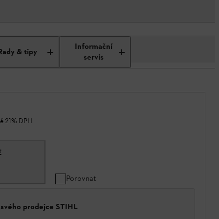
Informační
Rady & tipy
servis
ně 21% DPH.
E
Porovnat
a svého prodejce STIHL