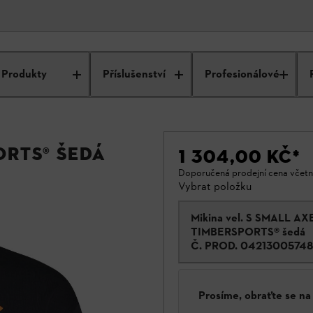
Produkty
Příslušenství
Profesionálové
ORTS® šedá
1 304,00 KČ
*
Doporučená prodejní cena včet
Vybrat položku
Mikina vel. S SMALL AX
TIMBERSPORTS® šedá
Č. PROD.
04213005748
Prosíme, obraťte se n