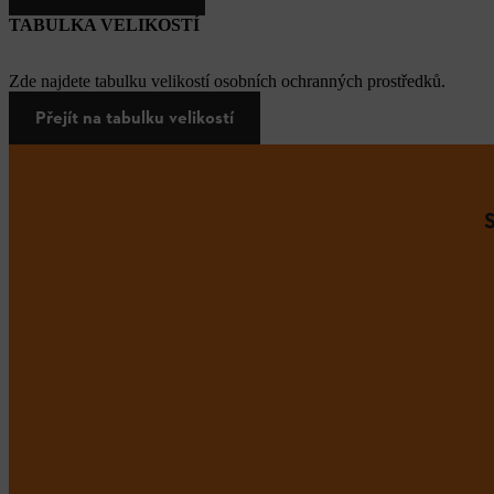
TABULKA VELIKOSTÍ
Zde najdete tabulku velikostí osobních ochranných prostředků.
Přejít na tabulku velikostí