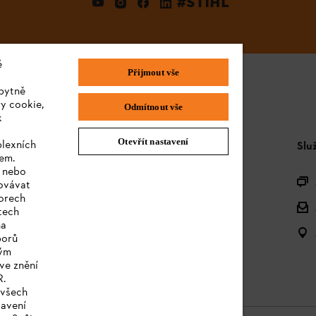
#STIHL
é
Přijmout vše
bytně
y cookie,
Odmítnout vše
k
Otevřít nastavení
plexních
STIHL FAQ
Slu
sem.
e nebo
Produktová registrace
covávat
orech
Dotazy k sortimentu
tech
na
Akumulátory a elektrická zařízení
borů
kým
Návody k použití
ve znění
R.
 všech
tavení