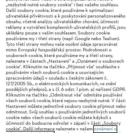
„nezbytně nutné soubory cookie“ i bez vašeho souhlasu.
Další soubory cookie, které používáme k optimalizaci
uživatelské přívětivosti a k poskytování personalizovaného
obsahu, včetně analýzy uživatelského chování, účinnosti
reklamy a vytváření komplexních uživatelských profilů, jsou
ukládány pouze s vaším souhlasem. Soubory cookie
používáme my i třetí strany (např. Google nebo Tealium).
Tyto třetí strany mohou vaše osobní údaje zpracovávat
mimo Evropský hospodářský prostor. Podrobnosti o
souborech cookie, které používáme my a třetí strany,
naleznete v částech „Nastavení“ a „Oznámení o souborech
cookie“. Kliknutím na tlačítko „Přijmout vše“ souhlasíte s
používáním všech souborů cookie a souvisejícím
zpracováním údajů v souladu s českým zákonem č.
127/2005 Sb., o elektronických komunikacích, ve znění
pozdějších předpisů, a s čl. 6 odst. 1 písm. a) nařízení GDPR.
IHR BROWSER WIRD NICHT
Kliknutím na tlačítko „Odmítnout vše“ odmítáte používání
všech souborů cookie, které nejsou nezbytně nutné. V části
UNTERSTÜTZT
Nastavení můžete jednotlivé soubory cookie přijmout nebo
odmítnout. Svůj souhlas s používáním jednotlivých souborů
cookie nebo všech souborů cookie můžete kdykoli s
Sie nutzen einen Browser, den wir noch nicht unterstützen. Für
účinností do budoucna odvolat v zápatí v části „Soubory
eine optimale Nutzung unserer Seite empfehlen wir Ihnen, zu
cookie“. Další informace naleznete v našem
oznámení o