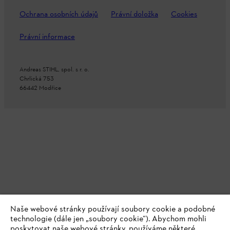
Ochrana osobních údajů
Právní doložka
Cookies
Právní informace
Andreas STIHL, spol. s r. o.
Chrlická 753
66442 Modřice
Naše webové stránky používají soubory cookie a podobné
technologie (dále jen „soubory cookie“). Abychom mohli
poskytovat naše webové stránky, používáme některé