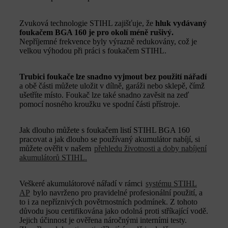
Zvuková technologie STIHL zajišťuje, že
hluk vydávaný
foukačem BGA 160 je pro okolí méně rušivý.
Nepříjemné frekvence byly výrazně redukovány, což je
velkou výhodou při práci s foukačem STIHL.
Trubici foukače lze snadno vyjmout bez použití nářadí
a obě části můžete uložit v dílně, garáži nebo sklepě, čímž
ušetříte místo. Foukač lze také snadno zavěsit na zeď
pomocí nosného kroužku ve spodní části přístroje.
Jak dlouho můžete s foukačem listí STIHL BGA 160
pracovat a jak dlouho se používaný akumulátor nabíjí, si
můžete ověřit v našem
přehledu životnosti a doby nabíjení
akumulátorů STIHL.
Veškeré akumulátorové nářadí v rámci
systému STIHL
AP
bylo navrženo pro pravidelné profesionální použití, a
to i za nepříznivých povětrnostních podmínek. Z tohoto
důvodu jsou certifikována jako odolná proti stříkající vodě.
Jejich účinnost je ověřena náročnými interními testy.