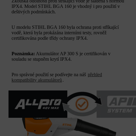
Zkouška odolnosti proti stříkající vodě je sladěna s normou
IPX4. Model STIHL BGA 160 je vhodný i pro použití v
deštivých podmínkách.
U modelu STIHL BGA 160 byla ochrana proti stříkající
vodě, která byla prokázána interními testy, rovněž
certifikována podle třídy ochrany IPX4.
Poznámka:
Akumulátor AP 300 S je certifikován v
souladu se stupněm krytí IPX4.
Pro správné použití se podívejte na náš
přehled
kompatibility akumulátorů
.