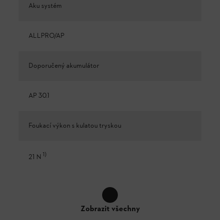
Aku systém
ALLPRO/AP
Doporučený akumulátor
AP 30.1
Foukací výkon s kulatou tryskou
1
)
21 N
Zobrazit všechny