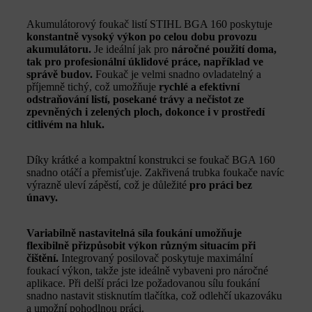
Akumulátorový foukač listí STIHL BGA 160 poskytuje
konstantně vysoký výkon po celou dobu provozu
akumulátoru.
Je ideální jak pro
náročné použití doma,
tak pro profesionální úklidové práce, například ve
správě budov.
Foukač je velmi snadno ovladatelný a
příjemně tichý, což umožňuje
rychlé a efektivní
odstraňování listí, posekané trávy a nečistot ze
zpevněných i zelených ploch, dokonce i v prostředí
citlivém na hluk.
Díky krátké a kompaktní konstrukci se foukač BGA 160
snadno otáčí a přemisťuje. Zakřivená trubka foukače navíc
výrazně uleví zápěstí, což je důležité
pro práci bez
únavy.
Variabilně nastavitelná síla foukání umožňuje
flexibilně přizpůsobit výkon různým situacím při
čištění.
Integrovaný posilovač poskytuje maximální
foukací výkon, takže jste ideálně vybaveni pro náročné
aplikace. Při delší práci lze požadovanou sílu foukání
snadno nastavit stisknutím tlačítka, což odlehčí ukazováku
a umožní pohodlnou práci.