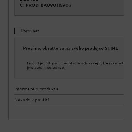
Č. PROD.
BA090115903
Porovnat
Prosíme, obraťte se na svého prodejce STIHL
Produkt je dostupný u specializovaných prodejců, kteří vám rádi porad
jeho aktuální dostupností
Informace o produktu
Návody k použití