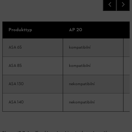
Produkttyp
AP 20
A
ASA 65
kompatibilní
k
ASA 85
kompatibilní
k
ASA 130
nekompatibilní
k
ASA 140
nekompatibilní
k