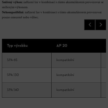
Snížený výkon:
zařízení lze v kombinaci s tímto akumulátorem provozovat se
sníženým výkonem.
Nekompatibilní:
zařízení lze v kombinaci s tímto akumulátorem provozovat
pouze omezeně nebo vůbec.
Typ výrobku
AP 20
A
SPA 65
kompatibilní
k
SPA 130
kompatibilní
k
SPA 140
kompatibilní
k