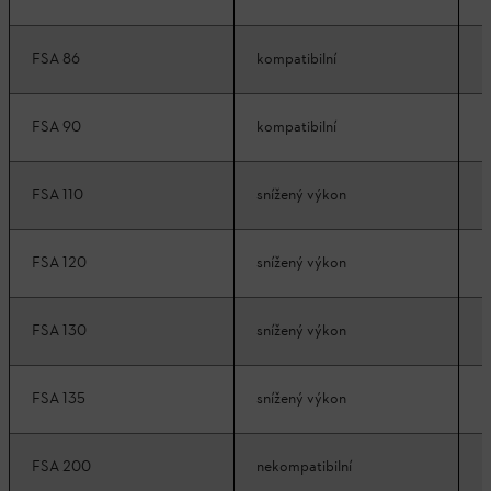
FSA 86
kompatibilní
k
FSA 90
kompatibilní
k
FSA 110
snížený výkon
k
FSA 120
snížený výkon
k
FSA 130
snížený výkon
k
FSA 135
snížený výkon
k
FSA 200
nekompatibilní
n