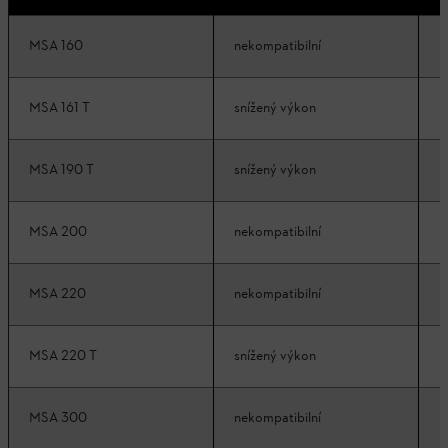
MSA 160
nekompatibilní
k
MSA 161 T
snížený výkon
k
MSA 190 T
snížený výkon
k
MSA 200
nekompatibilní
s
MSA 220
nekompatibilní
s
MSA 220 T
snížený výkon
s
MSA 300
nekompatibilní
n