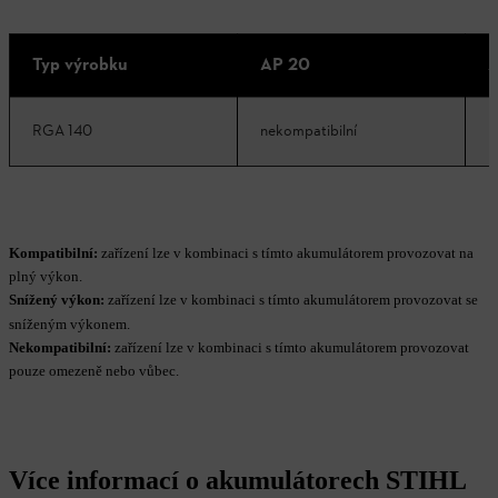
Typ výrobku
AP 20
A
RGA 140
nekompatibilní
k
Kompatibilní:
zařízení lze v kombinaci s tímto akumulátorem provozovat na
plný výkon.
Snížený výkon:
zařízení lze v kombinaci s tímto akumulátorem provozovat se
sníženým výkonem.
Nekompatibilní:
zařízení lze v kombinaci s tímto akumulátorem provozovat
pouze omezeně nebo vůbec.
Více informací o akumulátorech STIHL