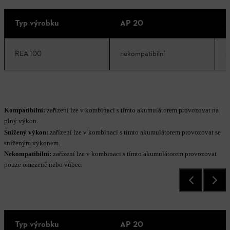
Typ výrobku
AP 20
A
REA 100
nekompatibilní
d
Kompatibilní:
zařízení lze v kombinaci s tímto akumulátorem provozovat na
plný výkon.
Snížený výkon:
zařízení lze v kombinaci s tímto akumulátorem provozovat se
sníženým výkonem.
Nekompatibilní:
zařízení lze v kombinaci s tímto akumulátorem provozovat
pouze omezeně nebo vůbec.
Typ výrobku
AP 20
A