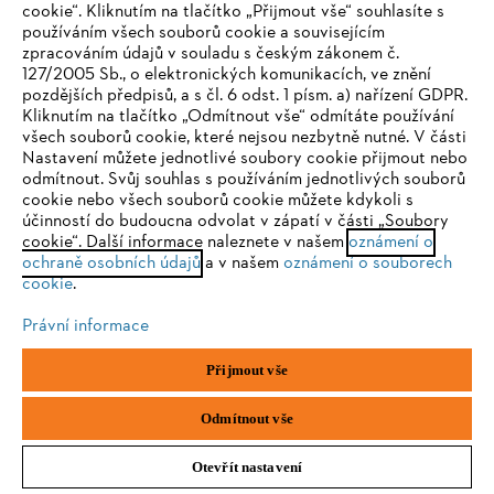
cookie“. Kliknutím na tlačítko „Přijmout vše“ souhlasíte s
používáním všech souborů cookie a souvisejícím
Akumulátorový AP-Systém STIHL
zpracováním údajů v souladu s českým zákonem č.
127/2005 Sb., o elektronických komunikacích, ve znění
pozdějších předpisů, a s čl. 6 odst. 1 písm. a) nařízení GDPR.
Výkonné akumulátorové stroje vyvinuty pro náročné profesionální
IHR BROWSER WIRD NICHT
Kliknutím na tlačítko „Odmítnout vše“ odmítáte používání
použití při péči o krajinu, zahradu a stromy.
všech souborů cookie, které nejsou nezbytně nutné. V části
UNTERSTÜTZT
Akumulátorový AP-Systém STIHL
Nastavení můžete jednotlivé soubory cookie přijmout nebo
odmítnout. Svůj souhlas s používáním jednotlivých souborů
cookie nebo všech souborů cookie můžete kdykoli s
Sie nutzen einen Browser, den wir noch nicht unterstützen. Für
účinností do budoucna odvolat v zápatí v části „Soubory
eine optimale Nutzung unserer Seite empfehlen wir Ihnen, zu
cookie“. Další informace naleznete v našem
oznámení o
ochraně osobních údajů
einem der folgenden Browser zu wechseln:
a v našem
oznámení o souborech
FAQ
cookie
.
Právní informace
Zařízení AP-Systému STIHL jsou navržena speciálně pro
Firefox
Chrome
profesionální použití a náročné, časté aplikace. Mezi hlavní oblasti
použití patří:
Přijmout vše
Safari
Edge
Zahradní a krajinářské práce
Odmítnout vše
Komunální služby
(např. péče o parky, zelené plochy, cesty)
Otevřít nastavení
Lesní hospodářství