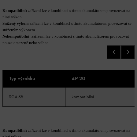
Kompatibilní:
zařízení lze v kombinaci s tímto akumulátorem provozovat na
plný výkon.
Snížený výkon:
zařízení lze v kombinaci s tímto akumulátorem provozovat se
sníženým výkonem.
Nekompatibilní:
zařízení lze v kombinaci s tímto akumulátorem provozovat
pouze omezeně nebo vůbec.
Typ výrobku
AP 20
A
SGA 85
kompatibilní
k
Kompatibilní:
zařízení lze v kombinaci s tímto akumulátorem provozovat na
plný výkon.