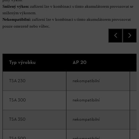
Snížený výkon:
zařízení lze v kombinaci s tímto akumulátorem provozovat se
sníženým výkonem.
Nekompatibilní:
zařízení lze v kombinaci s tímto akumulátorem provozovat
pouze omezeně nebo vůbec.
Typ výrobku
AP 20
A
TSA 230
nekompatibilní
n
TSA 300
nekompatibilní
n
TSA 350
nekompatibilní
n
TSA 500
nekompatibilní
n