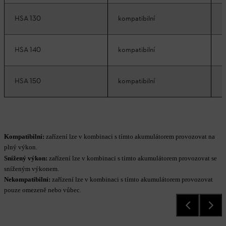
HSA 130
kompatibilní
k
HSA 140
kompatibilní
k
HSA 150
kompatibilní
k
Kompatibilní:
zařízení lze v kombinaci s tímto akumulátorem provozovat na
plný výkon.
Snížený výkon:
zařízení lze v kombinaci s tímto akumulátorem provozovat se
sníženým výkonem.
Nekompatibilní:
zařízení lze v kombinaci s tímto akumulátorem provozovat
pouze omezeně nebo vůbec.