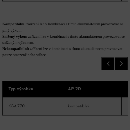
Kompatibilní:
zařízení lze v kombinaci s tímto akumulátorem provozovat na
plný výkon.
Snížený výkon:
zařízení lze v kombinaci s tímto akumulátorem provozovat se
sníženým výkonem.
Nekompatibilní:
zařízení lze v kombinaci s tímto akumulátorem provozovat
pouze omezeně nebo vůbec.
Typ výrobku
AP 20
A
KGA 770
kompatibilní
k