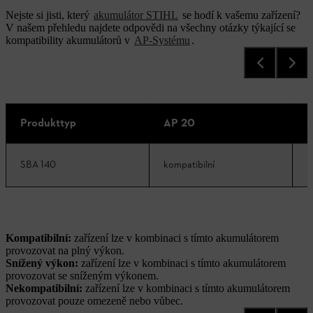
Nejste si jisti, který
akumulátor STIHL
se hodí k vašemu zařízení?
V našem přehledu najdete odpovědi na všechny otázky týkající se
kompatibility akumulátorů v
AP-Systému
.
Produkttyp
AP 20
A
SBA 140
kompatibilní
k
Kompatibilní:
zařízení lze v kombinaci s tímto akumulátorem
provozovat na plný výkon.
Snížený výkon:
zařízení lze v kombinaci s tímto akumulátorem
provozovat se sníženým výkonem.
Nekompatibilní:
zařízení lze v kombinaci s tímto akumulátorem
provozovat pouze omezeně nebo vůbec.