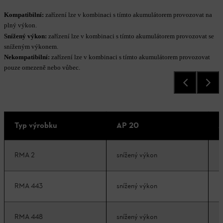
Kompatibilní:
zařízení lze v kombinaci s tímto akumulátorem provozovat na
plný výkon.
Snížený výkon:
zařízení lze v kombinaci s tímto akumulátorem provozovat se
sníženým výkonem.
Nekompatibilní:
zařízení lze v kombinaci s tímto akumulátorem provozovat
pouze omezeně nebo vůbec.
Typ výrobku
AP 20
A
RMA 2
snížený výkon
k
RMA 443
snížený výkon
k
RMA 448
snížený výkon
k