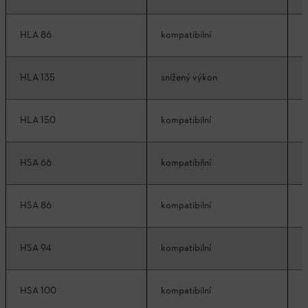
HLA 86
kompatibilní
k
HLA 135
snížený výkon
k
HLA 150
kompatibilní
d
HSA 66
kompatibilní
k
HSA 86
kompatibilní
k
HSA 94
kompatibilní
k
HSA 100
kompatibilní
k