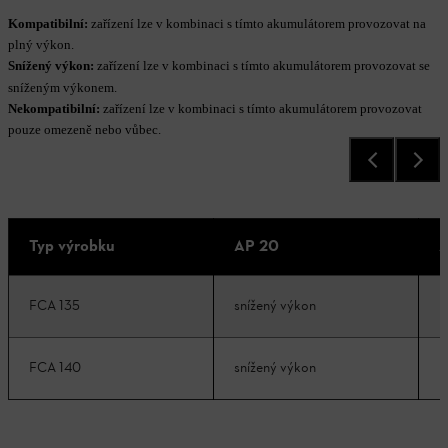
Kompatibilní:
zařízení lze v kombinaci s tímto akumulátorem provozovat na
plný výkon.
Snížený výkon:
zařízení lze v kombinaci s tímto akumulátorem provozovat se
sníženým výkonem.
Nekompatibilní:
zařízení lze v kombinaci s tímto akumulátorem provozovat
pouze omezeně nebo vůbec.
Typ výrobku
AP 20
A
FCA 135
snížený výkon
k
FCA 140
snížený výkon
k