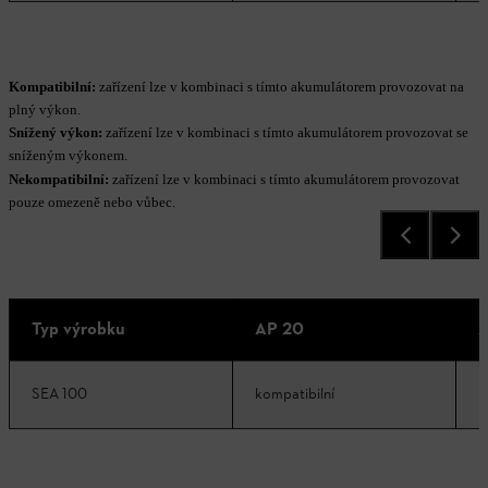
Kompatibilní:
zařízení lze v kombinaci s tímto akumulátorem provozovat na
plný výkon.
Snížený výkon:
zařízení lze v kombinaci s tímto akumulátorem provozovat se
sníženým výkonem.
Nekompatibilní:
zařízení lze v kombinaci s tímto akumulátorem provozovat
pouze omezeně nebo vůbec.
Typ výrobku
AP 20
A
SEA 100
kompatibilní
k