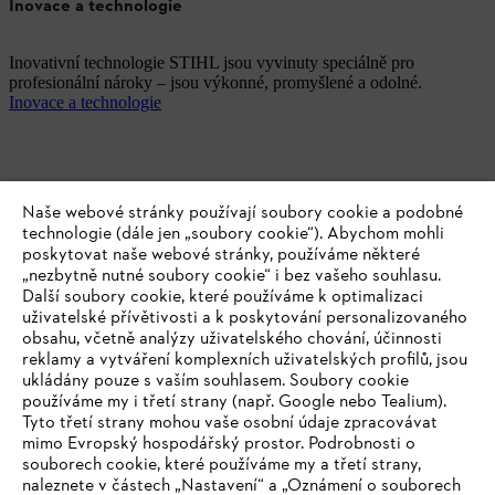
Inovace a technologie
Inovativní technologie STIHL jsou vyvinuty speciálně pro
profesionální nároky – jsou výkonné, promyšlené a odolné.
Inovace a technologie
Naše webové stránky používají soubory cookie a podobné
technologie (dále jen „soubory cookie“). Abychom mohli
poskytovat naše webové stránky, používáme některé
„nezbytně nutné soubory cookie“ i bez vašeho souhlasu.
Další soubory cookie, které používáme k optimalizaci
uživatelské přívětivosti a k poskytování personalizovaného
obsahu, včetně analýzy uživatelského chování, účinnosti
reklamy a vytváření komplexních uživatelských profilů, jsou
ukládány pouze s vaším souhlasem. Soubory cookie
používáme my i třetí strany (např. Google nebo Tealium).
Tyto třetí strany mohou vaše osobní údaje zpracovávat
mimo Evropský hospodářský prostor. Podrobnosti o
souborech cookie, které používáme my a třetí strany,
naleznete v částech „Nastavení“ a „Oznámení o souborech