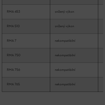
RMA 453
snížený výkon
k
RMA 510
snížený výkon
k
RMA 7
nekompatibilní
k
RMA 750
nekompatibilní
k
RMA 756
nekompatibilní
k
RMA 765
nekompatibilní
k