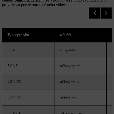
Nekompatibilní:
zařízení lze v kombinaci s tímto akumulátorem
provozovat pouze omezeně nebo vůbec.
Typ výrobku
AP 20
A
BGA 85
kompatibilní
k
BGA 86
snížený výkon
k
BGA 100
snížený výkon
k
BGA 160
snížený výkon
k
BGA 200
nekompatibilní
k