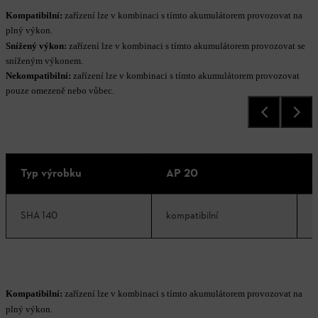
Kompatibilní:
zařízení lze v kombinaci s tímto akumulátorem provozovat na
plný výkon.
Snížený výkon:
zařízení lze v kombinaci s tímto akumulátorem provozovat se
sníženým výkonem.
Nekompatibilní:
zařízení lze v kombinaci s tímto akumulátorem provozovat
pouze omezeně nebo vůbec.
Typ výrobku
AP 20
A
SHA 140
kompatibilní
k
Kompatibilní:
zařízení lze v kombinaci s tímto akumulátorem provozovat na
plný výkon.