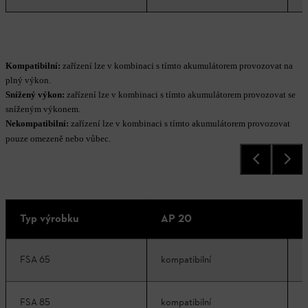
Kompatibilní:
zařízení lze v kombinaci s tímto akumulátorem provozovat na
plný výkon.
Snížený výkon:
zařízení lze v kombinaci s tímto akumulátorem provozovat se
sníženým výkonem.
Nekompatibilní:
zařízení lze v kombinaci s tímto akumulátorem provozovat
pouze omezeně nebo vůbec.
Typ výrobku
AP 20
A
FSA 65
kompatibilní
k
FSA 85
kompatibilní
k