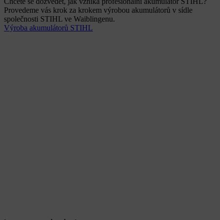
Chcete se dozvědět, jak vzniká profesionální akumulátor STIHL?
Provedeme vás krok za krokem výrobou akumulátorů v sídle
společnosti STIHL ve Waiblingenu.
Výroba akumulátorů STIHL