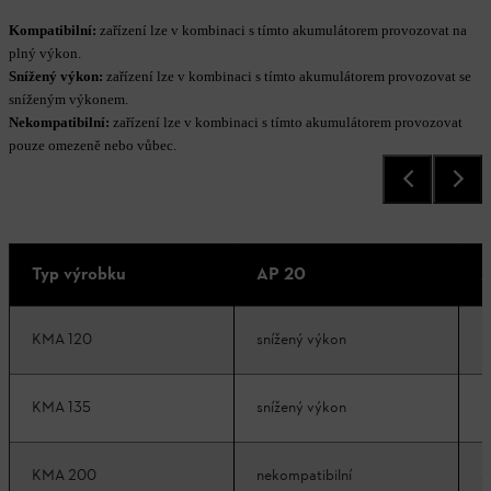
Kompatibilní:
zařízení lze v kombinaci s tímto akumulátorem provozovat na
plný výkon.
Snížený výkon:
zařízení lze v kombinaci s tímto akumulátorem provozovat se
sníženým výkonem.
Nekompatibilní:
zařízení lze v kombinaci s tímto akumulátorem provozovat
pouze omezeně nebo vůbec.
Typ výrobku
AP 20
A
KMA 120
snížený výkon
k
KMA 135
snížený výkon
k
KMA 200
nekompatibilní
s