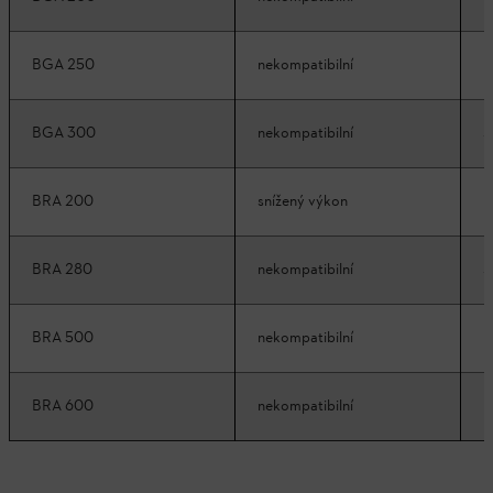
BGA 250
nekompatibilní
k
BGA 300
nekompatibilní
s
BRA 200
snížený výkon
k
BRA 280
nekompatibilní
s
BRA 500
nekompatibilní
k
BRA 600
nekompatibilní
k