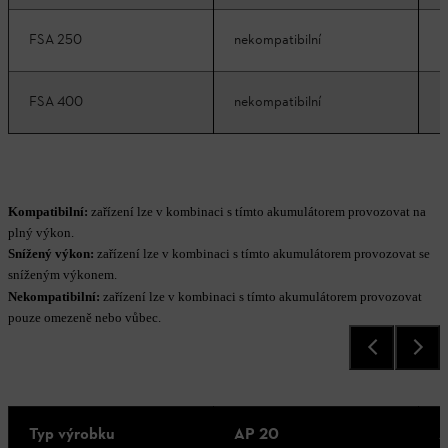
FSA 250
nekompatibilní
k
FSA 400
nekompatibilní
n
Kompatibilní:
zařízení lze v kombinaci s tímto akumulátorem provozovat na
plný výkon.
Snížený výkon:
zařízení lze v kombinaci s tímto akumulátorem provozovat se
sníženým výkonem.
Nekompatibilní:
zařízení lze v kombinaci s tímto akumulátorem provozovat
pouze omezeně nebo vůbec.
Typ výrobku
AP 20
A