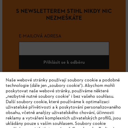
S NEWSLETTEREM STIHL NIKDY NIC
NEZMEŠKÁTE
E-MAILOVÁ ADRESA
Přihlásit se k odběru
Naše webové stránky používají soubory cookie a podobné
technologie (dále jen „soubory cookie“). Abychom mohli
#STIHL
poskytovat naše webové stránky, používáme některé
„nezbytně nutné soubory cookie“ i bez vašeho souhlasu.
Další soubory cookie, které používáme k optimalizaci
uživatelské přívětivosti a k poskytování personalizovaného
obsahu, včetně analýzy uživatelského chování, účinnosti
reklamy a vytváření komplexních uživatelských profilů, jsou
ukládány pouze s vaším souhlasem. Soubory cookie