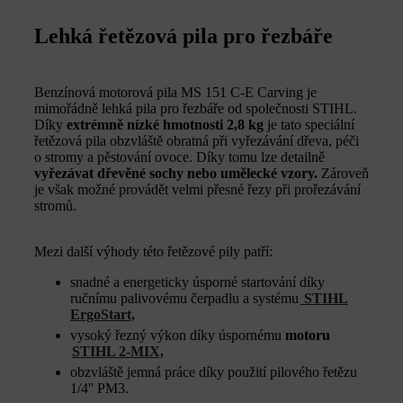
Lehká řetězová pila pro řezbáře
Benzínová motorová pila MS 151 C-E Carving je
mimořádně lehká pila pro řezbáře od společnosti STIHL.
Díky
extrémně nízké hmotnosti 2,8 kg
je tato speciální
řetězová pila obzvláště obratná při vyřezávání dřeva, péči
o stromy a pěstování ovoce. Díky tomu lze detailně
vyřezávat dřevěné sochy nebo umělecké vzory.
Zároveň
je však možné provádět velmi přesné řezy při prořezávání
stromů.
Mezi další výhody této řetězové pily patří:
snadné a energeticky úsporné startování díky
ručnímu palivovému čerpadlu a systému
STIHL
ErgoStart,
vysoký řezný výkon díky úspornému
motoru
STIHL 2-MIX,
obzvláště jemná práce díky použití pilového řetězu
1/4'' PM3.