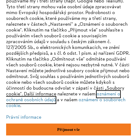
používáme my i třetí strany (např. Google nebo Tealium).
Tyto třetí strany mohou vaše osobní údaje zpracovávat
Společnost
mimo Evropský hospodářský prostor. Podrobnosti o
souborech cookie, které používáme my a třetí strany,
naleznete v částech „Nastavení“ a „Oznámení o souborech
cookie“. Kliknutím na tlačítko „Přijmout vše“ souhlasíte s
STIHL FAQ
používáním všech souborů cookie a souvisejícím
zpracováním údajů v souladu s českým zákonem č.
127/2005 Sb., o elektronických komunikacích, ve znění
pozdějších předpisů, a s čl. 6 odst. 1 písm. a) nařízení GDPR.
IHR BROWSER WIRD NICHT
Kliknutím na tlačítko „Odmítnout vše“ odmítáte používání
Služby
všech souborů cookie, které nejsou nezbytně nutné. V části
UNTERSTÜTZT
Nastavení můžete jednotlivé soubory cookie přijmout nebo
odmítnout. Svůj souhlas s používáním jednotlivých souborů
cookie nebo všech souborů cookie můžete kdykoli s
Sie nutzen einen Browser, den wir noch nicht unterstützen. Für
účinností do budoucna odvolat v zápatí v části „Soubory
eine optimale Nutzung unserer Seite empfehlen wir Ihnen, zu
cookie“. Další informace naleznete v našem
oznámení o
Ochrana osobních údajů
Právní doložka
Cookies
ochraně osobních údajů
einem der folgenden Browser zu wechseln:
a v našem
oznámení o souborech
cookie
.
Právní informace
Právní informace
Firefox
Chrome
Přijmout vše
Andreas STIHL, spol. s r. o.
Chrlická 753