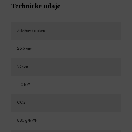
Technické údaje
Zdvihový objem
23.6 cm³
Výkon
1.10 kW
CO2
886 g/kWh