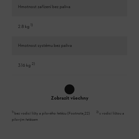
Hmotnost zařízení bez paliva
1
)
2.8 kg
Hmotnost systému bez paliva
2
)
3.16 kg
Zobrazit všechny
1
)
2
)
bez vodicí lišty a pilového řetězu (Footnote_22)
s vodicí lištou a
pilovým řetězem