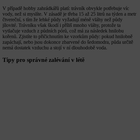
V případě hobby zahrádkářů platí: trávník obvykle potřebuje víc
vody, než si myslíte. V zásadě je třeba 15 až 25 litrů na týden a metr
čtvereční, s tím že lehké půdy vyžadují méně vláhy než půdy
jílovité. Trávníku však škodí i příliš mnoho vláhy, protože ta
vytlačuje vzduch z půdních pórů, což má za následek hnilobu
kořenů. Zjistíte to přičichnutím ke vzorkům půdy: pokud hnilobně
zapáchají, nebo jsou dokonce zbarvené do šedomodra, půda určitě
nemá dostatek vzduchu a stojí v ní dlouhodobě voda.
Tipy pro správné zalévání v létě