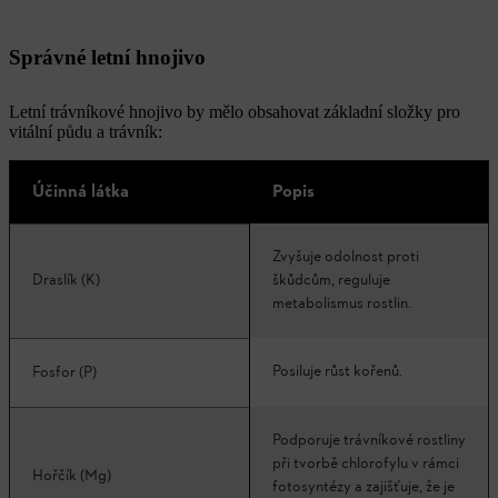
Správné letní hnojivo
Letní trávníkové hnojivo by mělo obsahovat základní složky pro
vitální půdu a trávník:
Účinná látka
Popis
Zvyšuje odolnost proti
Draslík (K)
škůdcům, reguluje
metabolismus rostlin.
Posiluje růst kořenů.
Fosfor (P)
Podporuje trávníkové rostliny
při tvorbě chlorofylu v rámci
Hořčík (Mg)
fotosyntézy a zajišťuje, že je