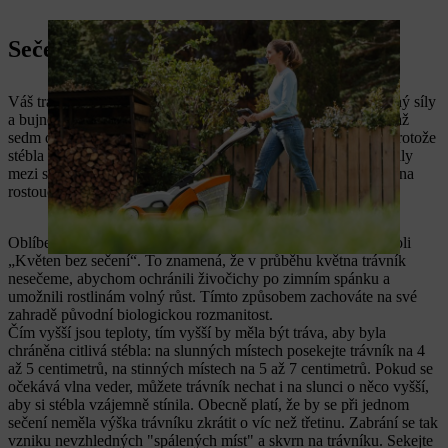
Sečení trávníku v létě
Váš trávník se po jaru rychle dostane do skvělé kondice, je plný síly
a bujně roste. Na začátku léta byste ho proto měli každé čtyři až
sedm dní zkracovat. Pravidelným sečením trávník zhoustne, protože
stébla vytvoří nové postranní výhonky. Důležitější, než intervaly
mezi sečeními je však výška sečení, která musí být přizpůsobena
rostoucím teplotám.
Oblíbeným enviromentálním trendem je "No Mow May" neboli
„Květen bez sečení“. To znamená, že v průběhu května trávník
nesečeme, abychom ochránili živočichy po zimním spánku a
umožnili rostlinám volný růst. Tímto způsobem zachováte na své
zahradě původní biologickou rozmanitost.
Čím vyšší jsou teploty, tím vyšší by měla být tráva, aby byla
chráněna citlivá stébla: na slunných místech posekejte trávník na 4
až 5 centimetrů, na stinných místech na 5 až 7 centimetrů. Pokud se
očekává vlna veder, můžete trávník nechat i na slunci o něco vyšší,
aby si stébla vzájemně stínila. Obecně platí, že by se při jednom
sečení neměla výška trávníku zkrátit o víc než třetinu. Zabrání se tak
vzniku nevzhledných "spálených míst" a skvrn na trávníku.
Sekejte