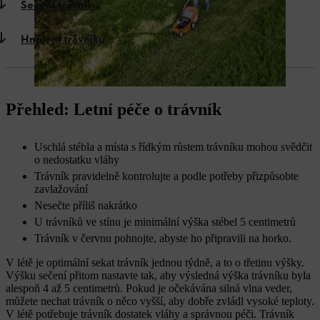
Sečení trávníku
Hnojení trávníku
Přehled: Letní péče o trávník
Uschlá stébla a místa s řídkým růstem trávníku mohou svědčit
o nedostatku vláhy
Trávník pravidelně kontrolujte a podle potřeby přizpůsobte
zavlažování
Nesečte příliš nakrátko
U trávníků ve stínu je minimální výška stébel 5 centimetrů
Trávník v červnu pohnojte, abyste ho připravili na horko.
V létě je optimální sekat trávník jednou týdně, a to o třetinu výšky.
Výšku sečení přitom nastavte tak, aby výsledná výška trávníku byla
alespoň 4 až 5 centimetrů. Pokud je očekávána silná vlna veder,
můžete nechat trávník o něco vyšší, aby dobře zvládl vysoké teploty.
V létě potřebuje trávník dostatek vláhy a správnou péči. Trávník