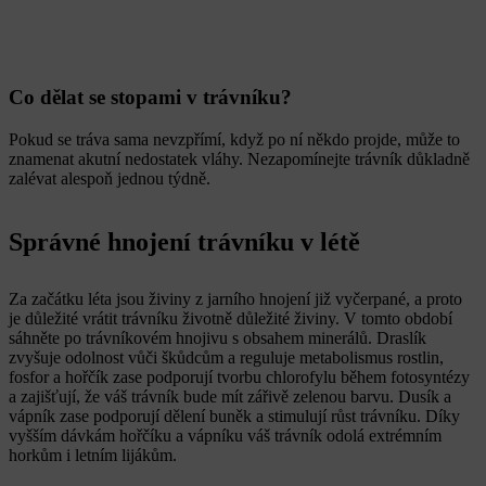
Co dělat se stopami v trávníku?
Pokud se tráva sama nevzpřímí, když po ní někdo projde, může to
znamenat akutní nedostatek vláhy. Nezapomínejte trávník důkladně
zalévat alespoň jednou týdně.
Správné hnojení trávníku v létě
Za začátku léta jsou živiny z jarního hnojení již vyčerpané, a proto
je důležité vrátit trávníku životně důležité živiny. V tomto období
sáhněte po trávníkovém hnojivu s obsahem minerálů. Draslík
zvyšuje odolnost vůči škůdcům a reguluje metabolismus rostlin,
fosfor a hořčík zase podporují tvorbu chlorofylu během fotosyntézy
a zajišťují, že váš trávník bude mít zářivě zelenou barvu. Dusík a
vápník zase podporují dělení buněk a stimulují růst trávníku. Díky
vyšším dávkám hořčíku a vápníku váš trávník odolá extrémním
horkům i letním lijákům.