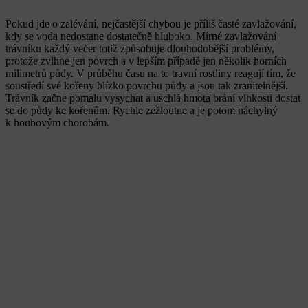
Pokud jde o zalévání, nejčastější chybou je příliš časté zavlažování,
kdy se voda nedostane dostatečně hluboko. Mírné zavlažování
trávníku každý večer totiž způsobuje dlouhodobější problémy,
protože zvlhne jen povrch a v lepším případě jen několik horních
milimetrů půdy. V průběhu času na to travní rostliny reagují tím, že
soustředí své kořeny blízko povrchu půdy a jsou tak zranitelnější.
Trávník začne pomalu vysychat a uschlá hmota brání vlhkosti dostat
se do půdy ke kořenům. Rychle zežloutne a je potom náchylný
k houbovým chorobám.