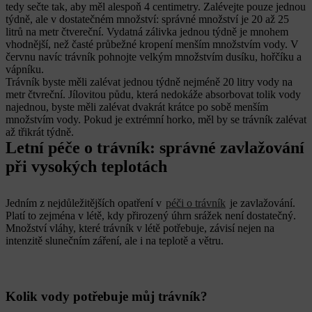
tedy sečte tak, aby měl alespoň 4 centimetry. Zalévejte pouze jednou
týdně, ale v dostatečném množství: správné množství je 20 až 25
litrů na metr čtvereční. Vydatná zálivka jednou týdně je mnohem
vhodnější, než časté průbežné kropení menším množstvím vody. V
červnu navíc trávník pohnojte velkým množstvím dusíku, hořčíku a
vápníku.
Trávník byste měli zalévat jednou týdně nejméně 20 litry vody na
metr čtvreční. Jílovitou půdu, která nedokáže absorbovat tolik vody
najednou, byste měli zalévat dvakrát krátce po sobě menším
množstvím vody. Pokud je extrémní horko, měl by se trávník zalévat
až třikrát týdně.
Letní péče o trávník: správné zavlažování
při vysokých teplotách
Jedním z nejdůležitějších opatření v
péči o trávník
je zavlažování.
Platí to zejména v létě, kdy přirozený úhrn srážek není dostatečný.
Množství vláhy, které trávník v létě potřebuje, závisí nejen na
intenzitě slunečním záření, ale i na teplotě a větru.
Kolik vody potřebuje můj trávník?