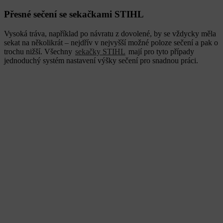
Přesné sečení se sekačkami STIHL
Vysoká tráva, například po návratu z dovolené, by se vždycky měla
sekat na několikrát – nejdřív v nejvyšší možné poloze sečení a pak o
trochu nižší. Všechny
sekačky STIHL
mají pro tyto případy
jednoduchý systém nastavení výšky sečení pro snadnou práci.