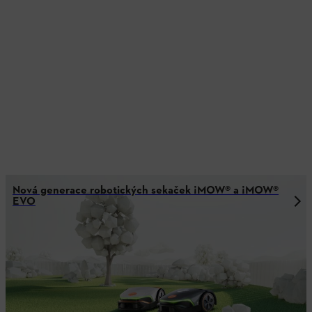
Nová generace robotických sekaček ¡MOW® a ¡MOW®
EVO