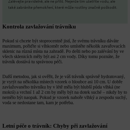
Zalévejte pravidelně, ale ne příliš. Nejenže tím ušetříte vodu, ale
také zabráníte přemokření, které může rostliny značně poškodit.
Kontrola zavlažování trávníku
Pokud si chcete být stoprocentně jistí, že svému trávníku dáváte
maximum, pořiďte si vlhkoměr nebo umístěte několik zavařovacích
sklenic na různá místa na zahradě. Po dešti nebo po zalévání by ve
všech sklenicích měly být asi 2 cm vody. Díky tomu poznáte, že
trávník dostává tu správnou péči.
Další metodou, jak si ověřit, že je váš trávník správně hydratovaný,
je vyrýt na několika místech vzorek o hloubce asi 10 cm. U dobře
zavlažovaného trávníku by v létě měla být hlubší půda vlhká (ne
mokrá) a vrchní 1 až 2 cm by měly být na dotek suché – nikdy by to
nemělo být naopak. Pokud je vzorek nahoře vlhký a zespodu suchý,
voda se nedostane tam, kam je potřeba.
Letní péče o trávník: Chyby při zavlažování