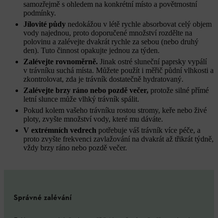
samozřejmě s ohledem na konkrétní místo a povětrnostní
podmínky.
Jílovité půdy
nedokážou v létě rychle absorbovat celý objem
vody najednou, proto doporučené množství rozdělte na
polovinu a zalévejte dvakrát rychle za sebou (nebo druhý
den). Tuto činnost opakujte jednou za týden.
Zalévejte rovnoměrně.
Jinak ostré sluneční paprsky vypálí
v trávníku suchá místa. Můžete použít i měřič půdní vlhkosti a
zkontrolovat, zda je trávník dostatečně hydratovaný.
Zalévejte brzy ráno nebo pozdě večer,
protože silné přímé
letní slunce může vlhký trávník spálit.
Pokud kolem vašeho trávníku rostou stromy, keře nebo živé
ploty, zvyšte množství vody, které mu dáváte.
V extrémních vedrech
potřebuje váš trávník více péče, a
proto zvyšte frekvenci zavlažování na dvakrát až třikrát týdně,
vždy brzy ráno nebo pozdě večer.
Správné zalévání