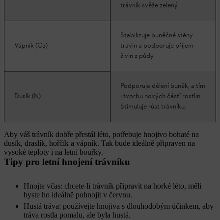
trávník svěže zelený.
Stabilizuje buněčné stěny
Vápník (Ca)
travin a podporuje příjem
živin z půdy.
Podporuje dělení buněk, a tím
Dusík (N)
i tvorbu nových částí rostlin.
Stimuluje růst trávníku.
Aby váš trávník dobře přestál léto, potřebuje hnojivo bohaté na
dusík, draslík, hořčík a vápník. Tak bude ideálně připraven na
vysoké teploty i na letní bouřky.
Tipy pro letní hnojení trávníku
Hnojte včas: chcete-li trávník připravit na horké léto, měli
byste ho ideálně pohnojit v červnu.
Hustá tráva: používejte hnojiva s dlouhodobým účinkem, aby
tráva rostla pomalu, ale byla hustá.