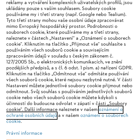
reklamy a vytváření komplexních uživatelských profilů, jsou
ukládány pouze s vaším souhlasem. Soubory cookie
používáme my i třetí strany (např. Google nebo Tealium).
Tyto třetí strany mohou vaše osobní údaje zpracovávat
Společnost
mimo Evropský hospodářský prostor. Podrobnosti o
souborech cookie, které používáme my a třetí strany,
naleznete v částech „Nastavení“ a „Oznámení o souborech
cookie“. Kliknutím na tlačítko „Přijmout vše“ souhlasíte s
STIHL FAQ
používáním všech souborů cookie a souvisejícím
zpracováním údajů v souladu s českým zákonem č.
127/2005 Sb., o elektronických komunikacích, ve znění
pozdějších předpisů, a s čl. 6 odst. 1 písm. a) nařízení GDPR.
IHR BROWSER WIRD NICHT
Kliknutím na tlačítko „Odmítnout vše“ odmítáte používání
Služby
všech souborů cookie, které nejsou nezbytně nutné. V části
UNTERSTÜTZT
Nastavení můžete jednotlivé soubory cookie přijmout nebo
odmítnout. Svůj souhlas s používáním jednotlivých souborů
cookie nebo všech souborů cookie můžete kdykoli s
Sie nutzen einen Browser, den wir noch nicht unterstützen. Für
účinností do budoucna odvolat v zápatí v části „Soubory
eine optimale Nutzung unserer Seite empfehlen wir Ihnen, zu
cookie“. Další informace naleznete v našem
oznámení o
Ochrana osobních údajů
Právní doložka
Cookies
ochraně osobních údajů
einem der folgenden Browser zu wechseln:
a v našem
oznámení o souborech
cookie
.
Právní informace
Právní informace