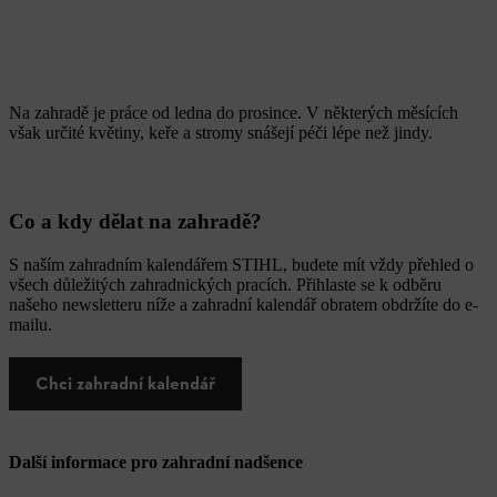
Na zahradě je práce od ledna do prosince. V některých měsících
však určité květiny, keře a stromy snášejí péči lépe než jindy.
Co a kdy dělat na zahradě?
S naším zahradním kalendářem STIHL, budete mít vždy přehled o
všech důležitých zahradnických pracích. Přihlaste se k odběru
našeho newsletteru níže a zahradní kalendář obratem obdržíte do e-
mailu.
Chci zahradní kalendář
Další informace pro zahradní nadšence