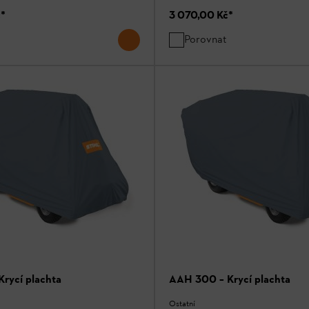
č
*
3 070,00 Kč
*
Porovnat
rycí plachta
AAH 300 – Krycí plachta
Ostatní