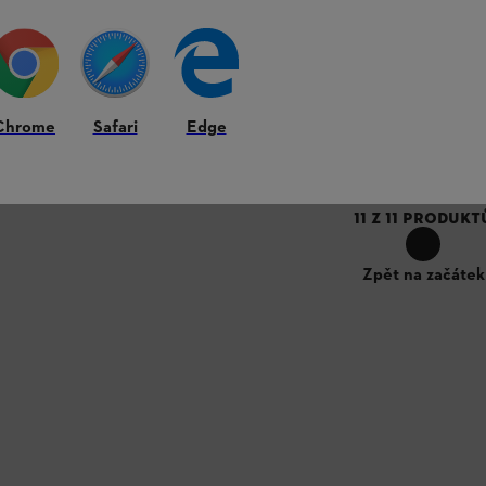
flektor
Ostatní
*
4 110,00 Kč
*
Chrome
Safari
Edge
Porovnat
11
Z
11
PRODUKT
Zpět na začátek