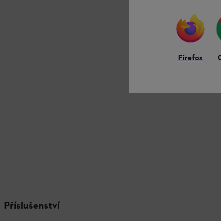
ADF 400 De
Ostatní
4 110,00 Kč
Firefox
Porovnat
Příslušenství