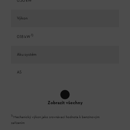
0.30 kW
Výkon
1
)
0.18 kW
Aku systém
AS
Zobrazit všechny
1
)
Mechanický výkon jako srovnávací hodnota k benzínovým
zařízením