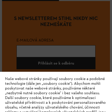
S NEWSLETTEREM STIHL NIKDY NIC
NEZMEŠKÁTE
E-MAILOVÁ ADRESA
Přihlásit se k odběru
Naše webové stránky používají soubory cookie a podobné
technologie (dále jen „soubory cookie“). Abychom mohli
#STIHL
poskytovat naše webové stránky, používáme některé
„nezbytně nutné soubory cookie“ i bez vašeho souhlasu.
Další soubory cookie, které používáme k optimalizaci
uživatelské přívětivosti a k poskytování personalizovaného
obsahu, včetně analýzy uživatelského chování, účinnosti