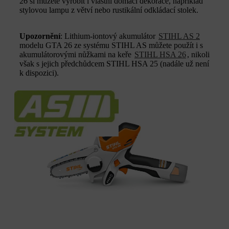
26 si můžete vyrobit i vlastní domácí dekorace, například
stylovou lampu z větví nebo rustikální odkládací stolek.
Upozornění
: Lithium-iontový akumulátor
STIHL AS 2
modelu GTA 26 ze systému STIHL AS můžete použít i s
akumulátorovými nůžkami na keře
STIHL HSA 26
, nikoli
však s jejich předchůdcem STIHL HSA 25 (nadále už není
k dispozici).