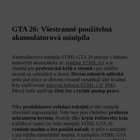
GTA 26: Všestranně použitelná
akumulátorová minipila
Akumulátorová minipila STIHL GTA 26 pracuje s lithium-
iontovými akumulátory ze
systému STIHL AS
a je
vhodná pro
prořezávání keřů a stromů
i pro údržbu
stromů na zahradách u domů.
Drcení zelených odřezků
nebo jiné práce se dřevem výrazně usnadňují také kvalitní
řezy zajišťované
pilovým řetězem STIHL 1/4" PM3
.
Pilový řetěz zajišťuje
čistý řez
a
rychlý postup práce
.
Díky
protiskluzové ovládací rukojeti
je tato minipila
obzvláště ergonomická. Vaše ruce jsou chráněny
pružným
ochranným krytem
. Protože díky
krytu řetězového kola
a křídlové matici lze řetěz minipily STIHL GTA 26
vyměnit snadno a bez použití nářadí
, je péče o minipilu
a její údržba mimořádně snadná. S minipilou STIHL GTA