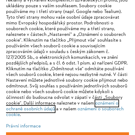
reklamy a vytváření komplexních uživatelských profilů, jsou
ukládány pouze s vaším souhlasem. Soubory cookie
používáme my i třetí strany (např. Google nebo Tealium).
Tyto třetí strany mohou vaše osobní údaje zpracovávat
Společnost
mimo Evropský hospodářský prostor. Podrobnosti o
souborech cookie, které používáme my a třetí strany,
naleznete v částech „Nastavení“ a „Oznámení o souborech
cookie“. Kliknutím na tlačítko „Přijmout vše“ souhlasíte s
STIHL FAQ
používáním všech souborů cookie a souvisejícím
zpracováním údajů v souladu s českým zákonem č.
127/2005 Sb., o elektronických komunikacích, ve znění
pozdějších předpisů, a s čl. 6 odst. 1 písm. a) nařízení GDPR.
IHR BROWSER WIRD NICHT
Kliknutím na tlačítko „Odmítnout vše“ odmítáte používání
Služby
všech souborů cookie, které nejsou nezbytně nutné. V části
UNTERSTÜTZT
Nastavení můžete jednotlivé soubory cookie přijmout nebo
odmítnout. Svůj souhlas s používáním jednotlivých souborů
cookie nebo všech souborů cookie můžete kdykoli s
Sie nutzen einen Browser, den wir noch nicht unterstützen. Für
účinností do budoucna odvolat v zápatí v části „Soubory
eine optimale Nutzung unserer Seite empfehlen wir Ihnen, zu
cookie“. Další informace naleznete v našem
oznámení o
Ochrana osobních údajů
Právní doložka
Cookies
ochraně osobních údajů
einem der folgenden Browser zu wechseln:
a v našem
oznámení o souborech
cookie
.
Právní informace
Právní informace
Firefox
Chrome