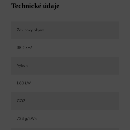
Technické údaje
Zdvihový objem
35.2 cm³
Výkon
1.80 kW
CO2
728 g/kWh