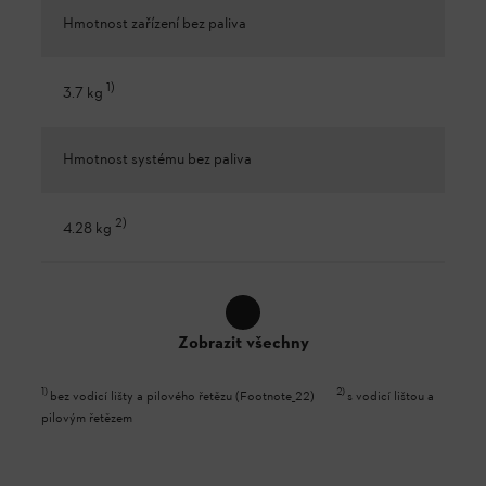
Hmotnost zařízení bez paliva
1
)
3.7 kg
Hmotnost systému bez paliva
2
)
4.28 kg
Zobrazit všechny
1
)
2
)
bez vodicí lišty a pilového řetězu (Footnote_22)
s vodicí lištou a
pilovým řetězem