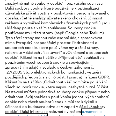
„nezbytně nutné soubory cookie“ i bez vašeho souhlasu.
Další soubory cookie, které používáme k optimalizaci
uživatelské přívětivosti a k poskytování personalizovaného
obsahu, včetně analýzy uživatelského chování, účinnosti
reklamy a vytváření komplexních uživatelských profilů, jsou
ukládány pouze s vaším souhlasem. Soubory cookie
používáme my i třetí strany (např. Google nebo Tealium).
Tyto třetí strany mohou vaše osobní údaje zpracovávat
Společnost
mimo Evropský hospodářský prostor. Podrobnosti o
souborech cookie, které používáme my a třetí strany,
naleznete v částech „Nastavení“ a „Oznámení o souborech
cookie“. Kliknutím na tlačítko „Přijmout vše“ souhlasíte s
STIHL FAQ
používáním všech souborů cookie a souvisejícím
zpracováním údajů v souladu s českým zákonem č.
127/2005 Sb., o elektronických komunikacích, ve znění
pozdějších předpisů, a s čl. 6 odst. 1 písm. a) nařízení GDPR.
IHR BROWSER WIRD NICHT
Kliknutím na tlačítko „Odmítnout vše“ odmítáte používání
Služby
všech souborů cookie, které nejsou nezbytně nutné. V části
UNTERSTÜTZT
Nastavení můžete jednotlivé soubory cookie přijmout nebo
odmítnout. Svůj souhlas s používáním jednotlivých souborů
cookie nebo všech souborů cookie můžete kdykoli s
Sie nutzen einen Browser, den wir noch nicht unterstützen. Für
účinností do budoucna odvolat v zápatí v části „Soubory
eine optimale Nutzung unserer Seite empfehlen wir Ihnen, zu
cookie“. Další informace naleznete v našem
oznámení o
Ochrana osobních údajů
Právní doložka
Cookies