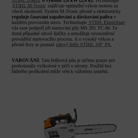
STIHL 2-MIX
o výkonu 1,8 kW (2,4 k).
Technologie
STIHL M-Tronic
zajišťuje optimální výkon motoru za
všech okolností. Systém M-Tronic přesně a elektronicky
reguluje časování zapalování a dávkování paliva
v
každém provozním stavu. Technologie
STIHL ElastoStart
vás zase podpoří při startování pily MS 201 TC-M. Ta
tlumí případné silové špičky a umožňuje rovnoměrné
provádění startovacího procesu. A o vysoký výkon a
přesné řezy se postará
pilový řetěz STIHL 3/8" PS.
VAROVÁNÍ
: Tato řetězová pila je určena pouze pro
profesionály vyškolené v péči o stromy. Použití bez
řádného proškolení může vést k vážnému zranění.