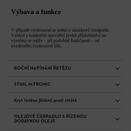
Výbava a funkce
V případě vyobrazení se jedná o ukázkové fotografie.
Vzhled a konkrétní upevnění prvků příslušenství na
výrobku se může – při podobné funkčnosti – od
uvedeného vyobrazení lišit.
BOČNÍ NAPÍNÁNÍ ŘETĚZU
STIHL M-TRONIC
Kryt řetězu jištěný proti ztrátě
OLEJOVÉ ČERPADLO S ŘÍZENOU
DODÁVKOU OLEJE