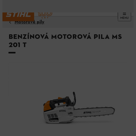
MENU
Motorové pily
Benzínová motorová pila MS
201 T