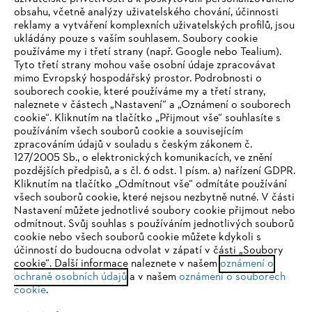
obsahu, včetně analýzy uživatelského chování, účinnosti
reklamy a vytváření komplexních uživatelských profilů, jsou
ukládány pouze s vaším souhlasem. Soubory cookie
používáme my i třetí strany (např. Google nebo Tealium).
Tyto třetí strany mohou vaše osobní údaje zpracovávat
Společnost
mimo Evropský hospodářský prostor. Podrobnosti o
souborech cookie, které používáme my a třetí strany,
naleznete v částech „Nastavení“ a „Oznámení o souborech
cookie“. Kliknutím na tlačítko „Přijmout vše“ souhlasíte s
STIHL FAQ
používáním všech souborů cookie a souvisejícím
zpracováním údajů v souladu s českým zákonem č.
127/2005 Sb., o elektronických komunikacích, ve znění
pozdějších předpisů, a s čl. 6 odst. 1 písm. a) nařízení GDPR.
IHR BROWSER WIRD NICHT
Kliknutím na tlačítko „Odmítnout vše“ odmítáte používání
Služby
všech souborů cookie, které nejsou nezbytně nutné. V části
UNTERSTÜTZT
Nastavení můžete jednotlivé soubory cookie přijmout nebo
odmítnout. Svůj souhlas s používáním jednotlivých souborů
cookie nebo všech souborů cookie můžete kdykoli s
Sie nutzen einen Browser, den wir noch nicht unterstützen. Für
účinností do budoucna odvolat v zápatí v části „Soubory
eine optimale Nutzung unserer Seite empfehlen wir Ihnen, zu
cookie“. Další informace naleznete v našem
oznámení o
Ochrana osobních údajů
Právní doložka
Cookies
ochraně osobních údajů
einem der folgenden Browser zu wechseln:
a v našem
oznámení o souborech
cookie
.
Právní informace