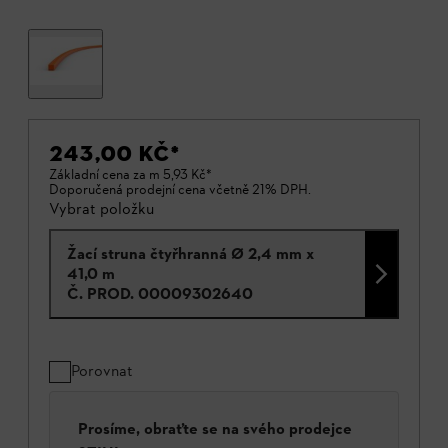
243,00 KČ
*
Základní cena za m
5,93 Kč
*
Doporučená prodejní cena včetně 21% DPH.
Vybrat položku
Žací struna čtyřhranná Ø 2,4 mm x
41,0 m
Č. PROD.
00009302640
Porovnat
Prosíme, obraťte se na svého prodejce