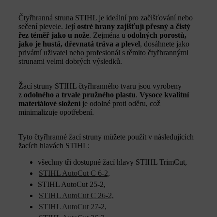
Čtyřhranná struna STIHL je ideální pro začišťování nebo
sečení plevele. Její
ostré hrany zajišťují přesný a čistý
řez téměř jako u nože
. Zejména u
odolných porostů,
jako je hustá, dřevnatá tráva a plevel
, dosáhnete jako
privátní uživatel nebo profesionál s těmito čtyřhrannými
strunami velmi dobrých výsledků.
Žací struny STIHL čtyřhranného tvaru jsou vyrobeny
z
odolného a trvale pružného plastu
.
Vysoce kvalitní
materiálové složení
je odolné proti oděru, což
minimalizuje opotřebení.
Tyto čtyřhranné žací struny můžete použít v následujících
žacích hlavách STIHL:
všechny tři dostupné žací hlavy STIHL TrimCut,
STIHL AutoCut C 6-2,
STIHL AutoCut 25-2,
STIHL AutoCut C 26-2,
STIHL AutoCut 27-2,