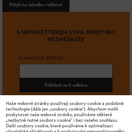
Přejít na tabulku velikostí
S NEWSLETTEREM STIHL NIKDY NIC
NEZMEŠKÁTE
E-MAILOVÁ ADRESA
Přihlásit se k odběru
Naše webové stránky používají soubory cookie a podobné
technologie (dále jen „soubory cookie“). Abychom mohli
#STIHL
poskytovat naše webové stránky, používáme některé
„nezbytně nutné soubory cookie“ i bez vašeho souhlasu.
Další soubory cookie, které používáme k optimalizaci
uživatelské přívětivosti a k poskytování personalizovaného