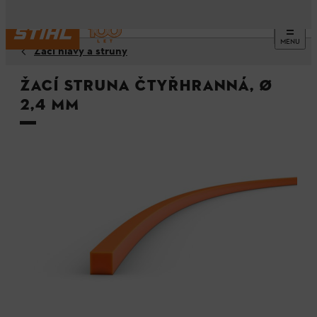
MENU
Žací hlavy a struny
Žací struna čtyřhranná, Ø
2,4 mm