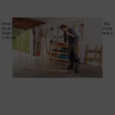
První hranol s vloženými prvky z kulatiny položte na podlahu. Pak
do druhého hranolu zasuňte prvky z kulatiny a zatlučte je gumovým
kladivem. Pak přišroubujte prvky z kulatiny z vnější strany vrutem 3
x 50 milimetrů. Díky tomu je rám ještě stabilnější.