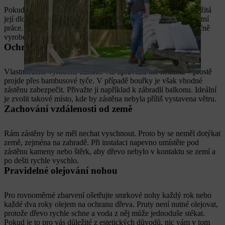
Pokud si chcete vyrobit dřevěnou zástěnu, je pro vás jistě důležitá
její dlouhá životnost. Koneckonců to svědčí o kvalitě vaší vlastní
práce. Následující tipy vám ukážou, jak se můžete z vlastnoručně
vyrobené zástěny těšit spoustu let.
Ochrana zástěny před větrem
Vlastnoručně vyrobené zástěně vítr zpravidla nic neudělá – prostě
projde přes bambusové tyče. V případě bouřky je však vhodné
zástěnu zabezpečit. Přivažte ji například k zábradlí balkonu. Ideální
je zvolit takové místo, kde by zástěna nebyla příliš vystavena větru.
Zachování vzdálenosti od země
Rám zástěny by se měl nechat vyschnout. Proto by se neměl dotýkat
země, zejména na zahradě. Při instalaci napevno umístěte pod
zástěnu kameny nebo štěrk, aby dřevo nebylo v kontaktu se zemí a
po dešti rychle vyschlo.
Pravidelné olejování nohou
Pro rovnoměrné zbarvení ošetřujte smrkové nohy každý rok nebo
každé dva roky olejem na ochranu dřeva. Pruty není nutné olejovat,
protože dřevo rychle schne a voda z něj může jednoduše stékat.
Pokud je to pro vás důležité z estetických důvodů, nic vám v tom