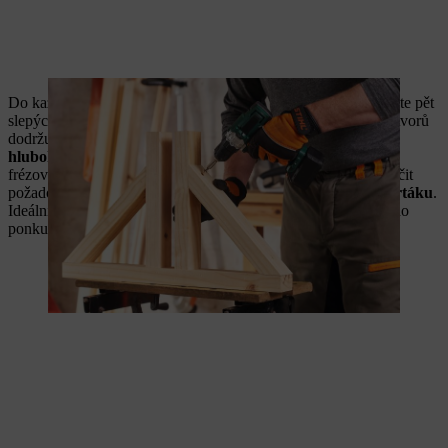
Do každého ze dvou 180centimetrových hranolů rámu vyvrtejte pět
slepých otvorů vzdálených od sebe 43 cm. U dvou vnějších otvorů
dodržujte vzdálenost 4 cm od okraje. Vyvrtejte slepé otvory
hluboké 2,7 cm
. Použijte buď Forstnerův vrták, nebo plochý
frézovací vrták. V druhém případě si můžete jednoduše vyznačit
požadovanou hloubku vrtání
maskovací páskou přímo na vrtáku
.
Ideálních výsledků dosáhnete, pokud dřevo při vrtání upnete do
ponku. Pro další krok si nechte lištu ještě upnutou.