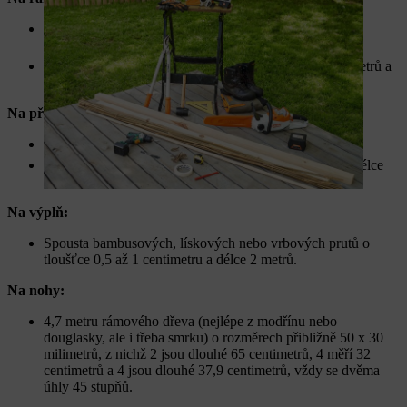
4 hranoly z modřínu/douglasky o rozměrech 45 x 28
milimetrů nebo podobně,
například 50 x 30 milimetrů, 2 kusy o délce 180 centimetrů a
2 kusy o délce 140,5 centimetrů.
Na příčné prvky:
5 ks kulatiny,
například násady na koště o průměru 2,2 centimetru a délce
140 centimetrů
Na výplň:
Spousta bambusových, lískových nebo vrbových prutů o
tloušťce 0,5 až 1 centimetru a délce 2 metrů.
Na nohy:
4,7 metru rámového dřeva (nejlépe z modřínu nebo
douglasky, ale i třeba smrku) o rozměrech přibližně 50 x 30
milimetrů, z nichž 2 jsou dlouhé 65 centimetrů, 4 měří 32
centimetrů a 4 jsou dlouhé 37,9 centimetrů, vždy se dvěma
úhly 45 stupňů.