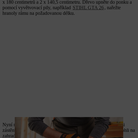
x 180 centimetrů a 2 x 140,5 centimetru. Dřevo upněte do ponku a
pomocí vyvětvovací pily, například
STIHL GTA 26
, nařežte
hranoly rámu na požadovanou délku.
Nyní nařežte na požadovanou délku hranoly na nohy. Pokud si
zástěnu na ochranu soukromí stavíte sami, abyste ji později mohli na
zahradě instalovat napevno, pokračujte přímo krokem 4.