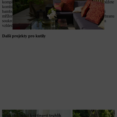
kompletní plot. Pokud
chcete popustit uzdu své kreativitě
, můžete
kombinovat různé prvky. Například neprůhledné prvky z
bambusových tyčí se mohou střídat s vlastnoručně vyrobenými
mřížemi. Pokud si takovou kreativně ztvárněnou zástěnu na ochranu
soukromí postavíte vlastními silami, nejenže sama upoutá svým
vzhledem, ale vaší zahradě dodá punc jedinečnosti.
Další projekty pro kutily
Jak si vyrobit květinový truhlík