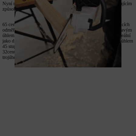
Nyní nohy přišroubujte pomocí vrutů 4 x 50 milimetrů následujícím
způsobem:
65 centimetrů dlouhý kus tvoří spodní část nohy. Na obou koncích
odměřte 30 cm a přišroubujte zde hranol o délce 32 cm pod pravým
úhlem. Vzdálenost mezi nimi by měla být 4,5 cm. Hranol je ideální
jako distanční prvek. Pak připevněte díly dlouhé 37,9 cm pod úhlem
45 stupňů: přišroubujte je ke konci 65centimetrového dílu a k
32centimetrovému dílu, abyste na každou nohu vytvořili dva
trojúhelníky.