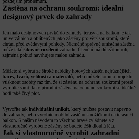
pozdějším problémům.
Zástěna na ochranu soukromí: ideální
designový prvek do zahrady
Jen málo designových prvků do zahrady, terasy a na balkon je tak
univerzálních a oblíbených jako zástěny pro větš soukromí, které
chrání před zvědavými pohledy. Nicméně správně umístěná zástěna
může také
šikovně rozčlenit
zahradu. Členění má důležitou roli,
zejména pokud navrhujete malou zahradu.
Můžete si vybrat ze široké nabídky hotových zástěn nejrůznějších
barev, tvarů, velikostí a materiálů
, nebo můžete tomuto projektu
vtisknout osobitý ráz tím, že si zástěnu na ochranu soukromí prostě
vyrobíte sami. Jako přírodní zástěna na ochranu soukromí se ideálně
hodí také živý plot.
Vytvoříte tak
individuální unikát
, který můžete postavit napevno
do zahrady, nebo vyrobíte mobilní zástěnu s nožičkami na terasu či
balkon. S naším návodem to všechno hravě zvládnete a z
vlastnoručně vyrobené zástěny se budete těšit dlouhá léta.
Jak si vlastnoručně vyrobit zahradní