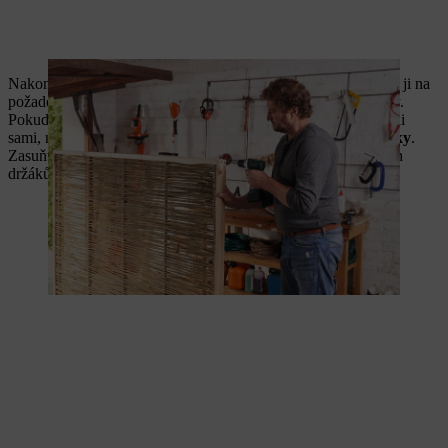
Nakonec vlastnoručně vyrobenou zástěnu postavte a instalujte ji na
požadované místo. Na balkoně nebo terase ji postavte na nohy.
Pokud jste si zástěnu na ochranu soukromí na zahradě postavili
sami, můžete ji nainstalovat napevno
mezi dva opěrné sloupky
.
Zasuňte sloupky do narážecích patek nebo do zabetonovaných
držáků sloupků.