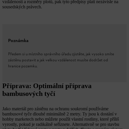
vzdálenosti a rozměry plotů, pak tyto předpisy platí nezávisle na
sousedských právech.
Poznámka
Předem si u místního správního úřadu zjistěte, jak vysoko smíte
zástěnu postavit a jak velkou vzdálenost musíte dodržet od
hranice pozemku.
Příprava: Optimální příprava
bambusových tyčí
Jako materiál pro zástěnu na ochranu soukromí používáme
bambusové tyče dlouhé minimálně 2 metry. Ty jsou k dostání v
hobby marketech nebo můžete použít vlastní rostliny, které příliš
vyrostly, pokud je radikálně seříznete. Alternativně se pro stavbu