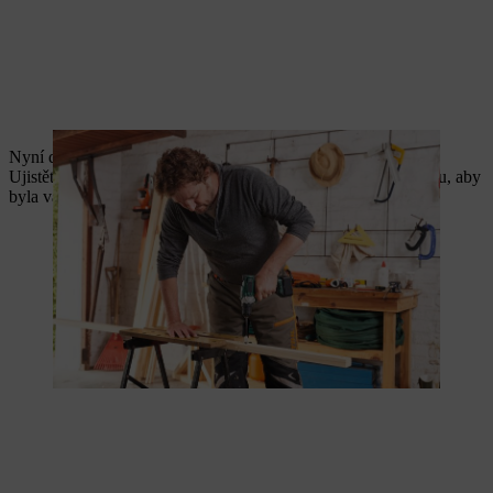
Nyní do slepých otvorů zasuňte krouživými pohyby kulatinu.
Ujistěte se, že jsou prvky z kulatiny pevně zasunuty do hranolu, aby
byla vaše vlastnoručně vyrobená zástěna stabilní.