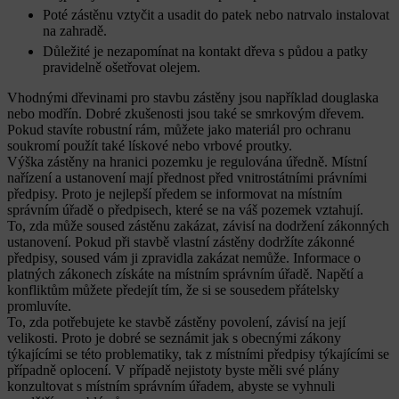
Poté zástěnu vztyčit a usadit do patek nebo natrvalo instalovat
na zahradě.
Důležité je nezapomínat na kontakt dřeva s půdou a patky
pravidelně ošetřovat olejem.
Vhodnými dřevinami pro stavbu zástěny jsou například douglaska
nebo modřín. Dobré zkušenosti jsou také se smrkovým dřevem.
Pokud stavíte robustní rám, můžete jako materiál pro ochranu
soukromí použít také lískové nebo vrbové proutky.
Výška zástěny na hranici pozemku je regulována úředně. Místní
nařízení a ustanovení mají přednost před vnitrostátními právními
předpisy. Proto je nejlepší předem se informovat na místním
správním úřadě o předpisech, které se na váš pozemek vztahují.
To, zda může soused zástěnu zakázat, závisí na dodržení zákonných
ustanovení. Pokud při stavbě vlastní zástěny dodržíte zákonné
předpisy, soused vám ji zpravidla zakázat nemůže. Informace o
platných zákonech získáte na místním správním úřadě. Napětí a
konfliktům můžete předejít tím, že si se sousedem přátelsky
promluvíte.
To, zda potřebujete ke stavbě zástěny povolení, závisí na její
velikosti. Proto je dobré se seznámit jak s obecnými zákony
týkajícími se této problematiky, tak z místními předpisy týkajícími se
případně oplocení. V případě nejistoty byste měli své plány
konzultovat s místním správním úřadem, abyste se vyhnuli