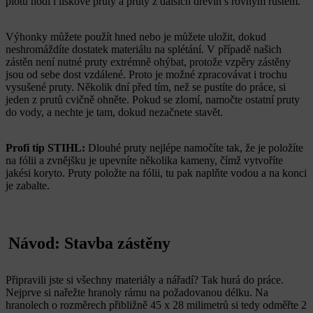
plotu hodí i lískové pruty a pruty z dalších dřevin s rovným růstem.
Výhonky můžete použít hned nebo je můžete uložit, dokud
neshromáždíte dostatek materiálu na splétání. V případě našich
zástěn není nutné pruty extrémně ohýbat, protože vzpěry zástěny
jsou od sebe dost vzdálené. Proto je možné zpracovávat i trochu
vysušené pruty. Několik dní před tím, než se pustíte do práce, si
jeden z prutů cvičně ohněte. Pokud se zlomí, namočte ostatní pruty
do vody, a nechte je tam, dokud nezačnete stavět.
Profi tip STIHL:
Dlouhé pruty nejlépe namočíte tak, že je položíte
na fólii a zvnějšku je upevníte několika kameny, čímž vytvoříte
jakési koryto. Pruty položte na fólii, tu pak naplňte vodou a na konci
je zabalte.
Návod: Stavba zástěny
Připravili jste si všechny materiály a nářadí? Tak hurá do práce.
Nejprve si nařežte hranoly rámu na požadovanou délku. Na
hranolech o rozměrech přibližně 45 x 28 milimetrů si tedy odměřte 2