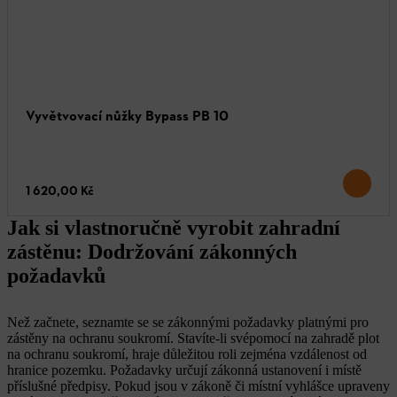
Vyvětvovací nůžky Bypass PB 10
1 620,00 Kč
Jak si vlastnoručně vyrobit zahradní
zástěnu: Dodržování zákonných
požadavků
Než začnete, seznamte se se zákonnými požadavky platnými pro
zástěny na ochranu soukromí. Stavíte-li svépomocí na zahradě plot
na ochranu soukromí, hraje důležitou roli zejména vzdálenost od
hranice pozemku. Požadavky určují zákonná ustanovení i místě
příslušné předpisy. Pokud jsou v zákoně či místní vyhlášce upraveny