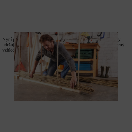
Nyní připevněte dva hranoly rámu o délce 140,5 centimetru. Ty
udržují tvar bambusových tyčí a zároveň zajišťují jejich vyvážený
vzhled.