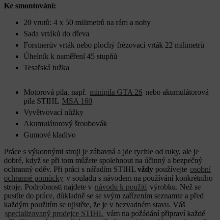
Ke smontování:
20 vrutů: 4 x 50 milimetrů na rám a nohy
Sada vrtáků do dřeva
Forstnerův vrták nebo plochý frézovací vrták 22 milimetrů
Úhelník k naměření 45 stupňů
Tesařská tužka
Motorová pila, např.
minipila GTA 26
nebo akumulátorová
pila STIHL
MSA 160
Vyvětvovací nůžky
Akumulátorový šroubovák
Gumové kladivo
Práce s výkonnými stroji je zábavná a jde rychle od ruky, ale je
dobré, když se při tom můžete spolehnout na účinný a bezpečný
ochranný oděv. Při práci s nářadím STIHL
vždy
používejte
osobní
ochranné pomůcky
v souladu s návodem na používání konkrétního
stroje. Podrobnosti najdete v
návodu k použití
výrobku. Než se
pustíte do práce, důkladně se se svým zařízením seznamte a před
každým použitím se ujistěte, že je v bezvadném stavu. Váš
specializovaný prodejce STIHL
vám na požádání připraví každé