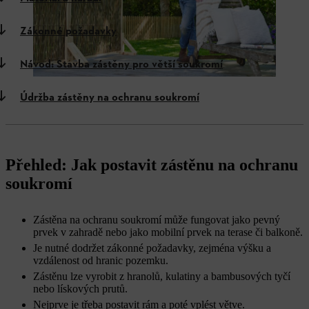
Zákonné požadavky
Návod: Stavba zástěny pro větší soukromí
Údržba zástěny na ochranu soukromí
Přehled: Jak postavit zástěnu na ochranu
soukromí
Zástěna na ochranu soukromí může fungovat jako pevný
prvek v zahradě nebo jako mobilní prvek na terase či balkoně.
Je nutné dodržet zákonné požadavky, zejména výšku a
vzdálenost od hranic pozemku.
Zástěnu lze vyrobit z hranolů, kulatiny a bambusových tyčí
nebo lískových prutů.
Nejprve je třeba postavit rám a poté vplést větve.