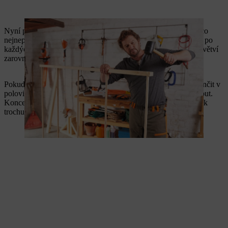
Nyní propleťte tyče mezi prvky z kulatiny. Chcete-li vytvořit co
nejneprůhlednější zástěnu pro ochranu soukromí, zatlačte tyče po
každých 15 cm tloušťky vrstvy trochu dolů. Přečnívající části větví
zarovnejte pomocí vyvětvovacích nůžek.
Pokud máte k dispozici pouze kratší tyče, můžete je nechat končit v
polovině těsně za středovým dílem z kulatiny a čistě je odříznout.
Konce však zůstávají viditelné i později a celkový dojem je pak
trochu neuspořádaný.