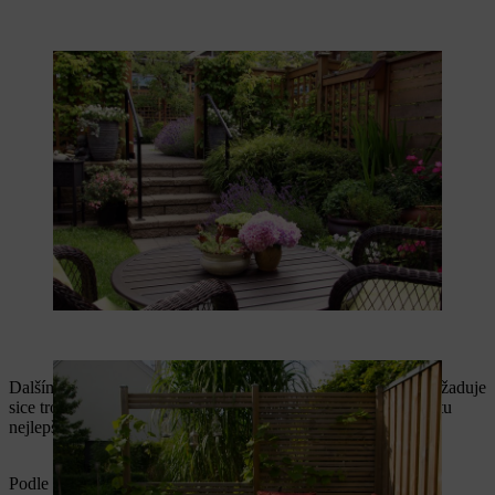
Dalším nápadem pro kutily je
ochranná zástěna z prken
. Vyžaduje
sice trochu víc údržby, ale díky neprůhledným deskám nabízí tu
nejlepší ochranu soukromí.
Podle délky plánované zástěny si můžete sami postavit také