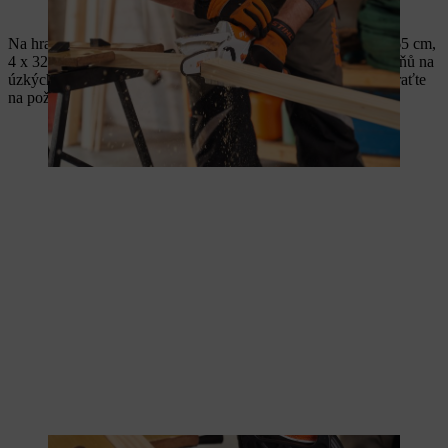
Na hranolech o rozměrech 50 x 30 milimetrů si vyznačte 2 x 65 cm,
4 x 32 cm a 4 x 37,9 cm na nohy, vždy se dvěma úhly 45 stupňů na
úzkých stranách. Hranoly upněte do ponku a pak je pilou nakraťte
na požadovanou délku.