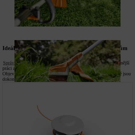
Ideální výbava: správné příslušenství k vyžínačům
Správné příslušenství
zajistí při práci s vyžínačem ještě příjemnější
práci a správnou ochranu při zacházení se zahradním nářadím.
Objevte naše žací hlavy, ochranné oděvy a další doplňky, které jsou
dokonale přizpůsobeny vašemu vyžínači.