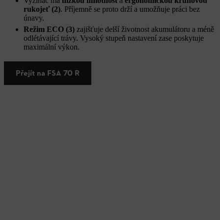
Vyžínač má
nízkou hmotnost
a
ergonomickou kruhovou
rukojeť (2)
. Příjemně se proto drží a umožňuje práci bez
únavy.
Režim ECO (3)
zajišťuje delší životnost akumulátoru a méně
odlétávající trávy. Vysoký stupeň nastavení zase poskytuje
maximální výkon.
Přejít na FSA 70 R