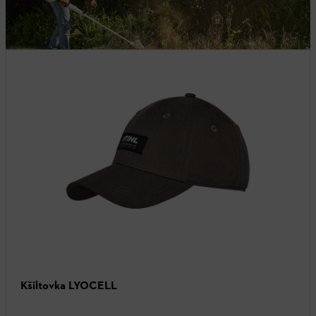
Připraveni na dovolenou: Projděte si naši širokou nabídku produktů.
Naše letní top výrobky, například, ručníky, pantofle, kšiltovky a
pohodlná trička, jsou ideálními společníky pro horké dny.
Kšiltovka LYOCELL