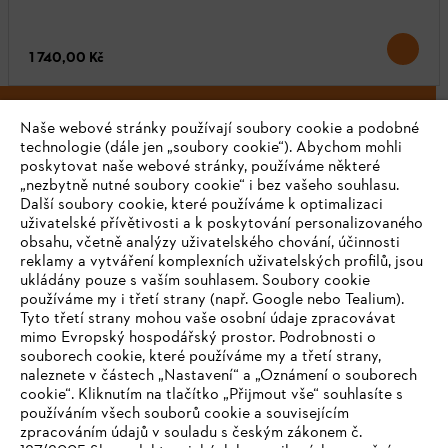
1 740,00 Kč
Naše webové stránky používají soubory cookie a podobné
technologie (dále jen „soubory cookie“). Abychom mohli
Přejít na BrandShop
poskytovat naše webové stránky, používáme některé
„nezbytně nutné soubory cookie“ i bez vašeho souhlasu.
Další soubory cookie, které používáme k optimalizaci
uživatelské přívětivosti a k poskytování personalizovaného
obsahu, včetně analýzy uživatelského chování, účinnosti
reklamy a vytváření komplexních uživatelských profilů, jsou
V přírodě a s přírodou
ukládány pouze s vaším souhlasem. Soubory cookie
používáme my i třetí strany (např. Google nebo Tealium).
STIHL je neoddělitelně spjat s přírodou. Při kontaktu s ní je důležitý
Tyto třetí strany mohou vaše osobní údaje zpracovávat
mimo Evropský hospodářský prostor. Podrobnosti o
respekt a uznání, což jsou hodnoty charakterizují naše kolekce.
souborech cookie, které používáme my a třetí strany,
Základem naší nabídky jsou proto praktické doplňky a stylové
naleznete v částech „Nastavení“ a „Oznámení o souborech
oblečení do města i do přírody. Objevte naše produkty jako
cookie“. Kliknutím na tlačítko „Přijmout vše“ souhlasíte s
užitečné každodenní společníky a poznávejte přírodu způsobem,
používáním všech souborů cookie a souvisejícím
který je vám blízký.
zpracováním údajů v souladu s českým zákonem č.