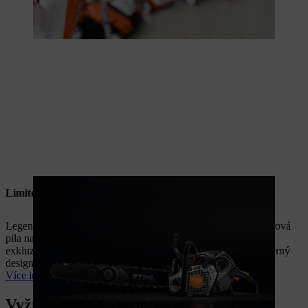
Limitovaná MS 500¡
Legendární STIHL MS 500i Centennial Edition – první motorová
pila na světě s elektronickým vstřikováním paliva – přichází v
exkluzivní, striktně limitované výroční edici. Nový výrazný černý
design. Stejný bezkonkurenční výkon.
Více informací
Vyžínače & křovinořezy