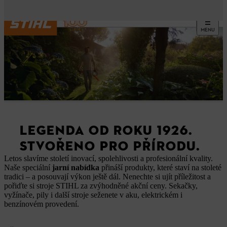
MENU
LEGENDA OD ROKU 1926.
STVOŘENO PRO PŘÍRODU.
Letos slavíme století inovací, spolehlivosti a profesionální kvality.
Naše speciální
jarní nabídka
přináší produkty, které staví na stoleté
tradici – a posouvají výkon ještě dál. Nenechte si ujít příležitost a
pořiďte si stroje STIHL za zvýhodněné akční ceny. Sekačky,
vyžínače, pily i další stroje seženete v aku, elektrickém i
benzínovém provedení.