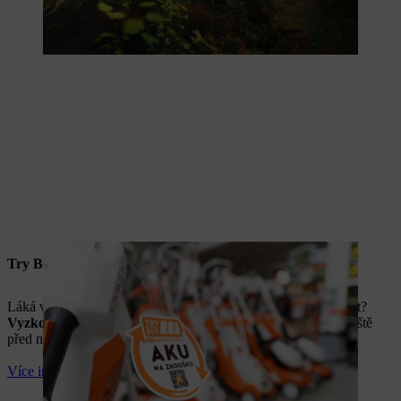
Try Before Buy
Láká vás akumulátorová technika, ale nevíte, který stroj vybrat?
Vyzkoušejte si akumulátorové stroje
STIHL bez závazků ještě
před nákupem a nechte se ohromit jejich vlastnostmi.
Více informací