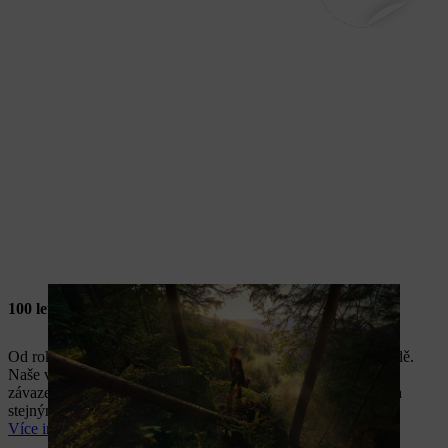
100 let STIHL
Od roku 1926 vytváříme nářadí, které usnadňuje práci v přírodě.
Naše výročí pro nás není jen ohlédnutím za minulostí – je to i
závazek, že i nadále budeme stát po vašem boku s inovacemi a
stejným odhodláním jako doposud.
Více informací