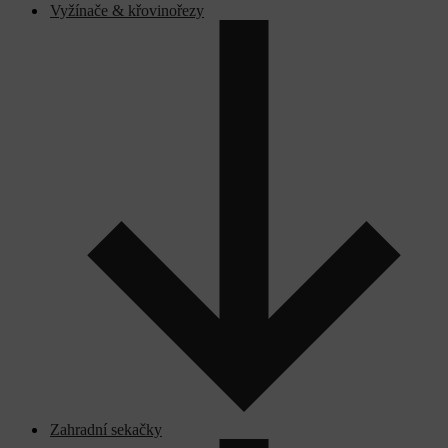
Vyžínače & křovinořezy
Zahradní sekačky